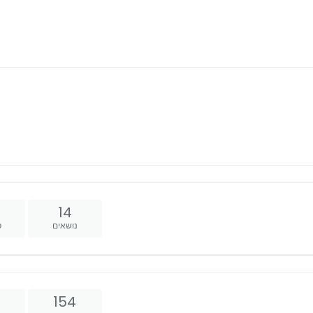
14
נושאים
פ
154