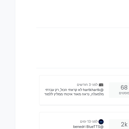
לפני 3 חודשים
68
@hartkhartk לא קראתי הכול, רק עברתי
וסטים
מלמעלה, נראה מאוד איכותי ממליץ ללמוד
על דרכים קלאסיים כיום לכתוב פונקציות,
שכותבים את הערך שמוחזר, ממליץ לראות
את הסרטון הזה ולראות שאתה מכיר שם
כמעט הכול, בכללי הוא ממש ממש טוב
ההסברים בפיתון גם הוא ממש טוב לדעתי
Spoiler חידה מגניבה בנושא איפה שכתוב
לפני 13 ימים
2k
YOUR_INPUT_HERE אפשר לכתוב מה
@benedri BlueTTS
שרוצים, המטרה שיודפס YOU CRACKED