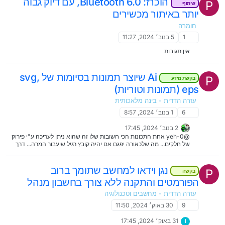
הוכרז: Bluetooth 6.0, עם דיוק גבוה
P
שיתוף
יותר באיתור מכשירים
חומרה
1
5 בנוב׳ 2024, 11:27
אין תגובות
Ai שיוצר תמונות בסיומות של svg,
P
בקשת מידע
eps (תמונות וטוריות)
עזרה הדדית - בינה מלאכותית
6
1 בנוב׳ 2024, 8:57
2 בנוב׳ 2024, 17:45
@yeh-0 אחת התכונות הכי חשובות שלו זה שהוא ניתן לעריכה ע"י פירוק
של חלקים... מה שלכאורה יפגם אם יהיה קובץ רגיל שיעבור המרה... דרך
אגב כמעט כל תמונה אפשר לפרק באילוס' אבל התוצאות על הפנים...
נגן וידאו למחשב שתומך ברוב
P
בקשה
הפורמטים והתקנה ללא צורך בחשבון מנהל
עזרה הדדית - מחשבים וטכנולוגיה
9
30 באוק׳ 2024, 11:50
31 באוק׳ 2024, 17:45
I