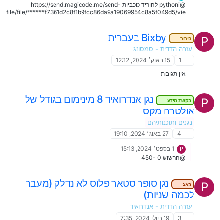
@pythoni להוריד כוכביות https://send.magicode.me/send-
file/file/******f7361d2c8f1b9fcc86da9a19069954c8a5f049d5/vie
w
Bixby בעברית
P
בירור
עזרה הדדית - סמסונג
1
15 באוק׳ 2024, 12:12
אין תגובות
נגן אנדרואיד 8 מינימום בגודל של
P
בקשת מידע
אולטרה מקס
נגנים ותוכנותיהם
4
27 באוג׳ 2024, 19:10
1 בספט׳ 2024, 15:13
P
@הרשוש 0 -450
נגן סופר סטאר פלוס לא נדלק (מעבר
P
באג
לכמה שניות)
עזרה הדדית - אנדרואיד
3
19 ביולי 2024, 7:35