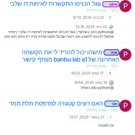
גוגל הכניסו התקשרות לאימות דו שלבי
P
שיתוף
כללי - עזרה הדדית
2
22 ביוני 2025, 10:12
22 ביוני 2025, 10:18
@pythoni כתב בשיתוף | גוגל הכניסו התקשרות לאימות דו שלבי: ניסיתי
אתמול להכנס לחשבון ואני רואה שבכול מקום שהיה צריך רק sms הוא נותן
גם להתקשר זה באמת התקשר אליך, או שרק הראה כזו אפשרות? כי הרבה
פעמים היתה כזו אפשרות ולמעשה זה לא עבד.
מישהו יכול להוריד לי את הקושחה
P
עזרה
האחרונה של banbu lab a1 מצורף קישור
כללי - עזרה הדדית
4
17 במאי 2025, 19:23
18 במאי 2025, 18:54
@pythoni סמן כנפתר.
האם רוצים קטגורה למדפסת תלת ממד
P
סקר
כללי - עזרה הדדית
1
27 באפר׳ 2025, 13:57
אין תגובות