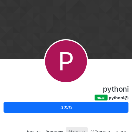
ילוג לתוכן
P
pythoni
@pythoni
תכנות
מעקב
אודות
פוסטים
נושאים
שיתופים
קבוצות
1
0
36
287