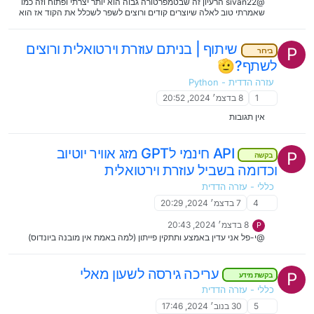
@sivan22 הרעיון זה שבטמפרטורה גבוה הוא יותר יצרתי ופתוח וזה כמו
שאמרתי טוב לאלה שיוצרים קודים ורוצים לשפר לשכלל את הקוד אז הוא
טוב @יאנג-בוי מאיפה אתה יודע שהטמפרטורה הגבוהה גומרת מהר יותר
את החינמי (סתם מעניין לדעת)
שיתוף | בניתם עוזרת וירטואלית ורוצים
P
בירור
לשתף?🫡
עזרה הדדית - Python
1
8 בדצמ׳ 2024, 20:52
אין תגובות
API חינמי לGPT מזג אוויר יוטיוב
P
בקשה
וכדומה בשביל עוזרת וירטואלית
כללי - עזרה הדדית
4
7 בדצמ׳ 2024, 20:29
8 בדצמ׳ 2024, 20:43
P
@י-פל אני עדין באמצע ותתקין פייתון (למה באמת אין מובנה ביונדוס)
עריכה גירסה לשעון מאלי
P
בקשת מידע
כללי - עזרה הדדית
5
30 בנוב׳ 2024, 17:46