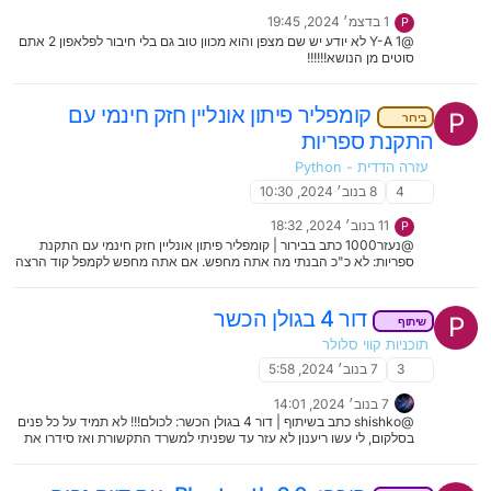
1 בדצמ׳ 2024, 19:45
P
@Y-A 1 לא יודע יש שם מצפן והוא מכוון טוב גם בלי חיבור לפלאפון 2 אתם
סוטים מן הנושא!!!!!!
קומפליר פיתון אונליין חזק חינמי עם
P
בירור
התקנת ספריות
עזרה הדדית - Python
4
8 בנוב׳ 2024, 10:30
11 בנוב׳ 2024, 18:32
P
@נעזר1000 כתב בבירור | קומפליר פיתון אונליין חזק חינמי עם התקנת
ספריות: לא כ"כ הבנתי מה אתה מחפש. אם אתה מחפש לקמפל קוד הרצה
של פייתון אז אתה יכול להשתמש בכלי בשם PyInstaller שמתמודד מצוין
עם ספריות מכל הסוגים שפייתון מציעה. @ENM ענה טוב
דור 4 בגולן הכשר
P
שיתוף
תוכניות קווי סלולר
3
7 בנוב׳ 2024, 5:58
7 בנוב׳ 2024, 14:01
@shishko כתב בשיתוף | דור 4 בגולן הכשר: לכולם!!! לא תמיד על כל פנים
בסלקום, לי עשו ריענון לא עזר עד שפניתי למשרד התקשורת ואז סידרו את
זה