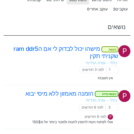
עוקבים
עוקב אחרי
0
2
נושאים
מישהו יכול לבדוק לי אם הram ddr5
P
בקשה
שקניתי תקין
כללי - עזרה הדדית
1
לפני 3 חודשים
אין תגובות
הזמנה מאמזון ללא מיסי יבוא
P
בקשת מידע
כללי - עזרה הדדית
3
לפני 6 חודשים
לפני 6 חודשים
P
אולי לפתוח חנות להזמין לחנות ולמכור ביותר זול מ150$