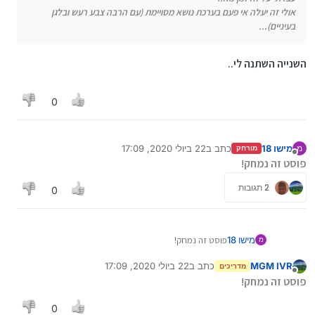
אולי זה יעלה אי פעם בערכת נושא מסויימת (עם הרבה צבע רעש ובלגן
בעיניים)...
השנייה השתנה לי..
0
מישו 18
כתב ב
22 ביולי 2020, 17:09
מ
מורחק
נערך לאחרונה על ידי
מנותק
פוסט זה נמחק!
2 תגובות
0
מישו 18
פוסט זה נמחק!
מ
MGM IVR
כתב ב
22 ביולי 2020, 17:09
מדריכים
נערך לאחרונה על ידי
מנותק
פוסט זה נמחק!
0