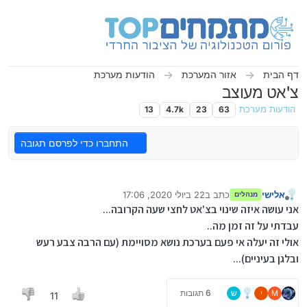
ילוג לתוכן
דף הבית
אזור המערכת
הודעות מערכת
צ'אט מעוצב
הודעות מערכת
63
23
4.7k
13
התחברו כדי לפרסם תגובה
אלישי
כתב ב
22 ביולי 2020, 17:06
מנהלים
נערך לאחרונה על ידי
מנותק
אני עושה איזה שינוי בצ'אט לחצי שעה הקרובה...
עבדתי על זה זמן מה..
אולי זה יעלה אי פעם בערכת נושא מסויימת (עם הרבה צבע רעש
ובלגן בעיניים)...
M
י
ש
6 תגובות
11