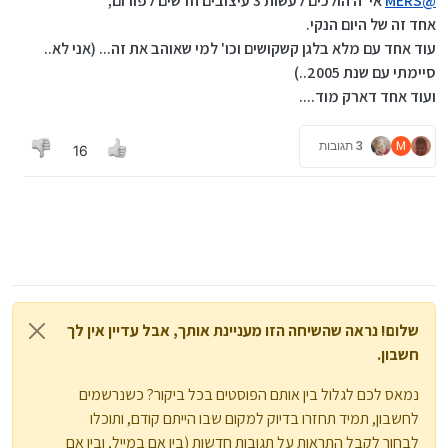
@
MERS
אי"ה הולכים לעשות 3 עיצובים חדשים לפורום,
אחד זה של היום הנקי.
תודה
@
אלישי
אמר ב
צ'אט מעוצב
:
עוד אחד עם מלא בלגן קשקושים וכו' למי שאוהב את זה... (אני לא..
@
אלישי
עשית לנו את היום תשאיר את זה כך נמאס מהעיצוב
הישן והפשטני
סיימתי עם שנת 2005..)
אני עושה איזה שינוי בצ'אט לחצי שעה הקרובה...
ועוד אחד דארק מוד....
עבדתי על זה זמן מה..
אולי זה יעלה אי פעם בערכת נושא מסויימת (עם הרבה צבע
רעש ובלגן בעיניים)...
M
3 תגובות
16
למה אני לא רואה שום שינוי?
תרענן ctrl+f5
שלום! נראה שהשיחה הזו מעניינת אותך, אבל עדיין אין לך
חשבון.
נמאס לכם לגלול בין אותם הפוסטים בכל ביקור? כשנרשמים
לחשבון, תמיד תחזרו בדיוק למקום שבו הייתם קודם, ותוכלו
לבחור לקבל התראות על תגובות חדשות (בין אם במייל, ובין אם