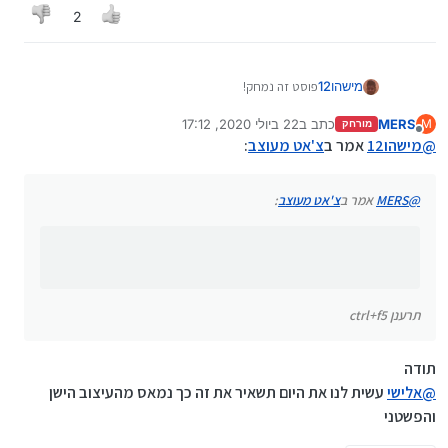
2
מישהו12
פוסט זה נמחק!
MERS
כתב ב
22 ביולי 2020, 17:12
M
מורחק
נערך לאחרונה על ידי
מנותק
@
מישהו12
אמר ב
צ'אט מעוצב
:
@
MERS
אמר ב
צ'אט מעוצב
:
תרענן ctrl+f5
תודה
@
אלישי
עשית לנו את היום תשאיר את זה כך נמאס מהעיצוב הישן
והפשטני