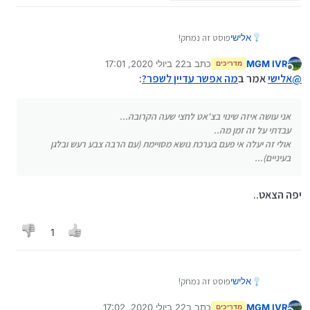
אלישי
פוסט זה נמחק!
MGM IVR
כתב ב
22 ביולי 2020, 17:01
מדריכים
נערך לאחרונה על ידי
מנותק
@
אלישי
אמר ב
מה אפשר עדיין לשפר?
:
אני עושה איזה שינוי בצ'אט לחצי שעה הקרובה...
עבדתי על זה זמן מה..
אולי זה יעלה אי פעם בערכת נושא מסויימת (עם הרבה צבע רעש ובלגן
בעיניים)...
יפה הצאט..
1
אלישי
פוסט זה נמחק!
MGM IVR
כתב ב
22 ביולי 2020, 17:02
מדריכים