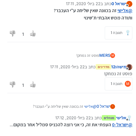
ישראל 0
כתב ב
22 ביולי 2020, 17:11
י
אולי זה יעלה אי פעם בערכת נושא מסויימת (עם הרבה צבע
נערך לאחרונה על ידי
מנותק
@
אלישי
רעש ובלגן בעיניים)...
זה בכוונה שאין שליחה ע"י העכבר?
ותודה ממש אהבתי ת'שינוי
תגובה 1
1
MERS
פוסט זה נמחק!
M
מישהו12
כתב ב
22 ביולי 2020, 17:11
מדריכים
נערך לאחרונה על ידי
מנותק
פוסט זה נמחק!
M
תגובה 1
1
ישראל 0
@
אלישי
זה בכוונה שאין שליחה ע"י העכבר?
י
ותודה ממש אהבתי ת'שינוי
אלישי
כתב ב
22 ביולי 2020, 17:12
מנהלים
נערך לאחרונה על ידי
מנותק
@
ישראל-0
העפתי את זה, כי אני רוצה להכניס סמליל אחר במקום...