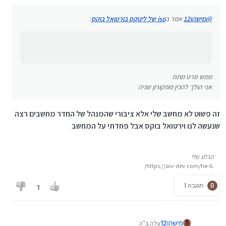
ממש סרט מתח
@
מישהו12
אמר ב
iso של לינוקס בורטואל בוקס
:
אני הולך להכין פופקורון שניה
ממש סרט מתח
אני הולך להכין פופקורון שניה
זה פשוט לא מחשב שלי אלא ציבורי שהמנהל של החדר מחשבים רצה
שנעשה לנו וירטואל בוקס אבל פחדתי על המחשב
הבלוג שלי
https://aiv-dev.com/he-IL/
B
תגובה 1
1
מישהו12
עלה.ב"ה