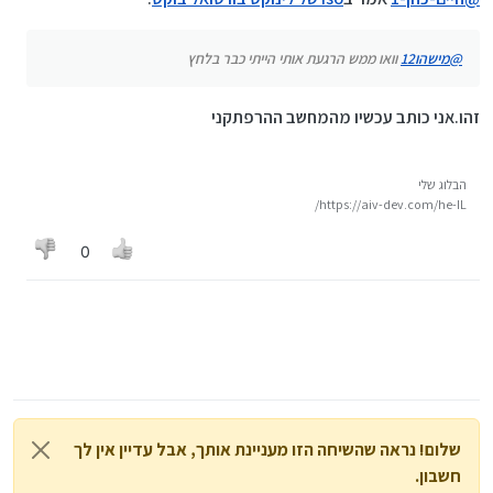
@
מישהו12
וואו ממש הרגעת אותי הייתי כבר בלחץ
זהו.אני כותב עכשיו מהמחשב ההרפתקני
הבלוג שלי
https://aiv-dev.com/he-IL/
0
שלום! נראה שהשיחה הזו מעניינת אותך, אבל עדיין אין לך
חשבון.