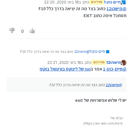
חיים כהן 1
כתב ב
18 ביוני 2020, 22:20
מדריכים
נערך לאחרונה על ידי חיים כהן 1
מנותק
@
bbn
אמר ב
iso של לינוקס בורטואל בוקס
:
@
מישהו12
כתוב בצד מה זה יציאה בדרך כלל F10
תסתכל איפה כתוב EXIT
עדיף לי מצידי לוותר מפחד על המחשב.איך אני מבטל הכל
@
מישהו12
לא עקבתי כל כך
? עוד לא עשיתי שום שינוי?
מה אתה מנסה לעשות ?
להעלות התקנה של לינוקס מהביוס ?
0
לא לאפשר וירטואליזציה.לחצתי f10 מה הלאה?
חיים כהן 1
@
מישהו12
כתוב בצד מה זה יציאה בדרך כלל F10
תסתכל איפה כתוב EXIT
מישהו12
כתב ב
18 ביוני 2020, 22:21
מדריכים
נערך לאחרונה על ידי
מנותק
@
חיים-כהן-1
אמר ב
iso של לינוקס בורטואל בוקס
:
@
מישהו12
כתוב בצד מה זה יציאה בדרך כלל F10
יש לי שלוש אפשרויות של exit
הבלוג שלי
https://aiv-dev.com/he-IL/