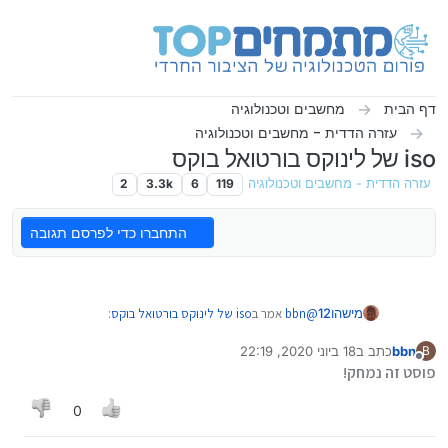
ילוג לתוכן
דף הבית
מחשבים וטכנולוגיה
עזרה הדדית - מחשבים וטכנולוגיה
iso של לינוקס בורטואל בוקס
עזרה הדדית - מחשבים וטכנולוגיה
119
6
3.3k
2
התחברו כדי לפרסם תגובה
@
bbn
אמר ב
iso של לינוקס בורטואל בוקס
:
מישהו12
bbn
כתב ב
18 ביוני 2020, 22:19
B
נערך לאחרונה על ידי
מנותק
@
מישהו12
לא עקבתי כל כך
פוסט זה נמחק!
מה אתה מנסה לעשות ?
לא לאפשר וירטואליזציה.לחצתי f10 מה הלאה?
להעלות התקנה של לינוקס מהביוס ?
0