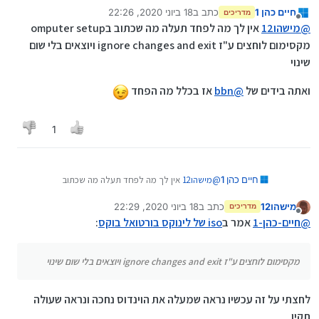
חיים כהן 1
כתב ב
18 ביוני 2020, 22:26
מדריכים
נערך לאחרונה על ידי חיים כהן 1
מנותק
@
מישהו12
עשית שינויים?
@
מישהו12
אין לך מה לפחד תעלה מה שכתוב בomputer setup
מקסימום לוחצים ע"ז ignore changes and exit ויוצאים בלי שום
לא
שינוי
ואתה בידים של
@
bbn
אז בכלל מה הפחד
1
@
מישהו12
אין לך מה לפחד תעלה מה שכתוב
חיים כהן 1
בomputer setup
מקסימום לוחצים ע"ז ignore changes and exit ויוצאים
מישהו12
כתב ב
18 ביוני 2020, 22:29
ואתה בידים של
@
bbn
אז בכלל מה הפחד
מדריכים
נערך לאחרונה על ידי
מנותק
בלי שום שינוי
@
חיים-כהן-1
אמר ב
iso של לינוקס בורטואל בוקס
:
מקסימום לוחצים ע"ז ignore changes and exit ויוצאים בלי שום שינוי
לחצתי על זה עכשיו נראה שמעלה את הוינדוס נחכה ונראה שעולה
תקין