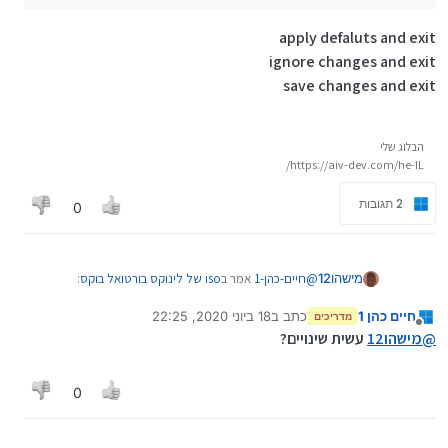
apply defaluts and exit
ignore changes and exit
save changes and exit
הבלוג שלי
https://aiv-dev.com/he-IL/
2 תגובות
0
@
חיים-כהן-1
אמר ב
iso של לינוקס בורטואל בוקס
:
מישהו12
חיים כהן 1
כתב ב
18 ביוני 2020, 22:25
מדריכים
נערך לאחרונה על ידי
מנותק
@
מישהו12
תלחץ על אחד מהם כי לא עשית שינויים
@
מישהו12
עשית שינויים?
אז זה לא משנה
apply defaluts and exit
הכי טוב שתכתוב את האפשרויות
ignore changes and exit
0
save changes and exit