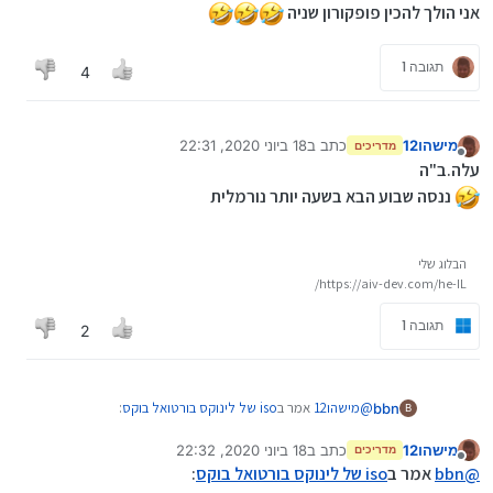
אני הולך להכין פופקורון שניה
תגובה 1
4
מישהו12
כתב ב
18 ביוני 2020, 22:31
מדריכים
נערך לאחרונה על ידי
מנותק
עלה.ב"ה
ננסה שבוע הבא בשעה יותר נורמלית
הבלוג שלי
https://aiv-dev.com/he-IL/
תגובה 1
2
@
מישהו12
אמר ב
iso של לינוקס בורטואל בוקס
:
bbn
B
מישהו12
כתב ב
18 ביוני 2020, 22:32
מדריכים
נערך לאחרונה על ידי
מנותק
איזה מתח!
@
bbn
אמר ב
iso של לינוקס בורטואל בוקס
: