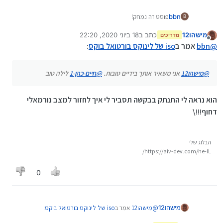
bbn
פוסט זה נמחק!
B
מישהו12
כתב ב
18 ביוני 2020, 22:20
מדריכים
נערך לאחרונה על ידי מישהו12
מנותק
@
bbn
אמר ב
iso של לינוקס בורטואל בוקס
:
@
מישהו12
אני משאיר אותך בידיים טובות.
@
חיים-כהן-1
לילה טוב
הוא נראה לי התנתק בבקשה תסביר לי איך לחזור למצב נורמאלי
דחוף!!!\
הבלוג שלי
https://aiv-dev.com/he-IL/
0
@
מישהו12
אמר ב
iso של לינוקס בורטואל בוקס
:
מישהו12