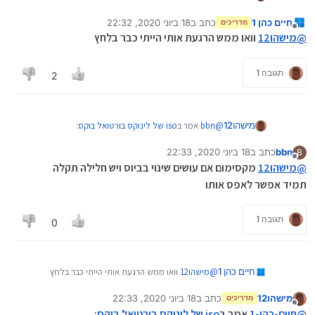
ננסה שבוע הבא בשעה יותר נורמלית
חיים כהן 1
כתב ב
18 ביוני 2020, 22:32
מדריכים
נערך לאחרונה על ידי
מנותק
@
מישהו12
וואו ממש הרגעת אותי הייתי כבר בלחץ
תגובה 1
2
@
bbn
אמר ב
iso של לינוקס בורטואל בוקס
:
מישהו12
bbn
כתב ב
18 ביוני 2020, 22:33
B
נערך לאחרונה על ידי
מנותק
@
מישהו12
אמר ב
iso של לינוקס בורטואל בוקס
:
@
מישהו12
מקסימום אם עושים שינוי בביוס ויש חלילה תקלה
תמיד אפשר לאפס אותו
זה פשוט לא מחשב שלי אלא ציבורי שהמנהל של החדר
איזה מתח!
מחשבים רצה שנעשה לנו וירטואל בוקס אבל פחדתי על
המחשב
תגובה 1
0
ממש סרט מתח
אני הולך להכין פופקורון שניה
חיים כהן 1
@
מישהו12
וואו ממש הרגעת אותי הייתי כבר בלחץ
מישהו12
כתב ב
18 ביוני 2020, 22:33
מדריכים
נערך לאחרונה על ידי
מנותק
@
חיים-כהן-1
אמר ב
iso של לינוקס בורטואל בוקס
: