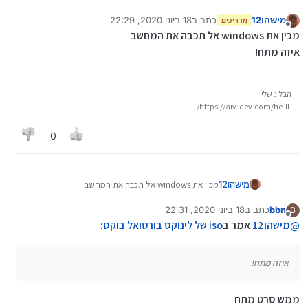
מישהו12
כתב ב
18 ביוני 2020, 22:29
מדריכים
נערך לאחרונה על ידי
מנותק
מכין את windows אל תכבה את המחשב
איזה מתח!
הבלוג שלי
https://aiv-dev.com/he-IL/
0
מישהו12
מכין את windows אל תכבה את המחשב
איזה מתח!
bbn
כתב ב
18 ביוני 2020, 22:31
B
נערך לאחרונה על ידי
מנותק
@
מישהו12
אמר ב
iso של לינוקס בורטואל בוקס
:
איזה מתח!
ממש סרט מתח