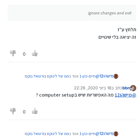
אז זה לא משנה
apply defaluts and exit
הכי טוב שתכתוב את האפשרויות
ignore changes and exit
ignore changes and exit
save changes and exit
תלחץ ע"ז
זה יציאה בלי שינויים
0
@
חיים-כהן-1
אמר ב
iso של לינוקס בורטואל בוקס
:
מישהו12
bbn
כתב ב
18 ביוני 2020, 22:26
B
נערך לאחרונה על ידי
מנותק
@
מישהו12
עשית שינויים?
@
מישהו12
מה האפשריות שיש בcomputer setup ?
לא
0
@
חיים-כהן-1
אמר ב
iso של לינוקס בורטואל בוקס
:
מישהו12