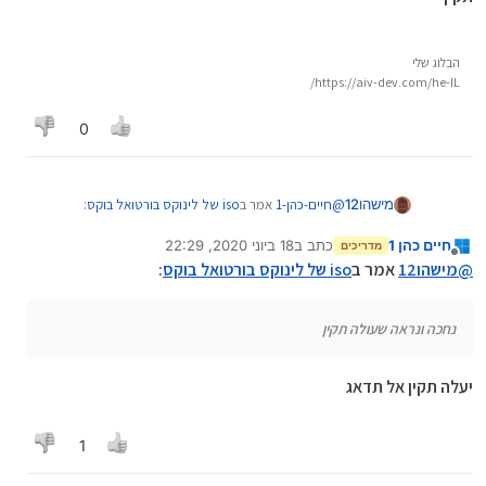
הבלוג שלי
https://aiv-dev.com/he-IL/
0
@
חיים-כהן-1
אמר ב
iso של לינוקס בורטואל בוקס
:
מישהו12
חיים כהן 1
כתב ב
18 ביוני 2020, 22:29
מדריכים
נערך לאחרונה על ידי
מנותק
מקסימום לוחצים ע"ז ignore changes and exit
@
מישהו12
אמר ב
iso של לינוקס בורטואל בוקס
:
ויוצאים בלי שום שינוי
לחצתי על זה עכשיו נראה שמעלה את הוינדוס נחכה ונראה
שעולה תקין
נחכה ונראה שעולה תקין
יעלה תקין אל תדאג
1