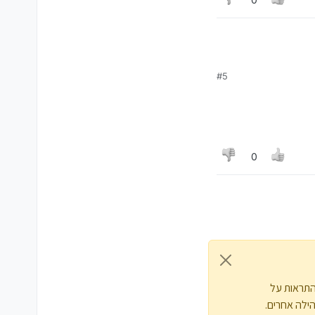
#5
0
התראות על