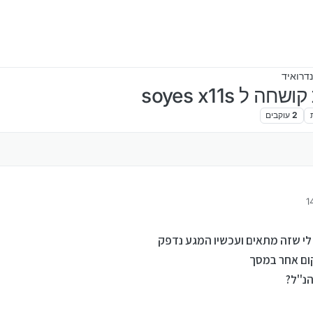
דרואיד
 soyes x11s
2
עוקבים
 אלוף העולם 1
 לי שזה מתאים ועכשיו המגע נדפק
קום אחר במסך
נ''ל?