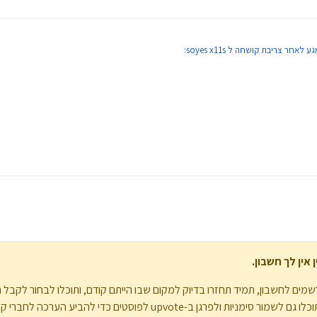
לאחר צריבת קושחה ל soyes x11s
:
SP FLASH TOO
אין לך חשבון.
מים לחשבון, תמיד תחזרו בדיוק למקום שבו הייתם קודם, ותוכלו לבחור לקבל 
upvote לפוסטים כדי להביע הערכה לחברי קהילה אחרים.