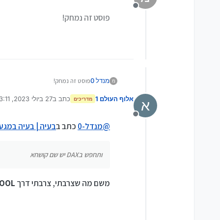
מנותק
פוסט זה נמחק!
מנדל 0
פוסט זה נמחק!
מ
אלוף העולם 1
כתב ב
27 ביולי 2023, 23:11
מדריכים
א
נערך לאחרונה על ידי
מנותק
@
מנדל-0
כתב ב
בעיה | בעיה במגע לאח
ותחפש בDAX יש שם קושחא
משם מה שצרבתי, צרבתי דרך
TOOL