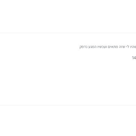
היו לי שזה מתאים ועכשיו המגע נדפק
ץ במקום אחר במסך
יר הנ''ל?