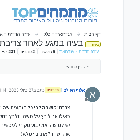
ילוג לתוכן
דף הבית
אנדרואיד - כללי
עזרה הדדית - אנ
בעיה במגע לאחר צריבת קושחה ל
בעיה
עזרה הדדית - אנדרואיד
5
פוסטים
2
כותבים
231
צפיות
מהישן לחדש
אלוף העולם 1
כתב ב
27 ביולי 2023, 14:14
מדריכים
א
נערך לאחרונה על ידי
מנותק
צרבתי קושחה לפי כל הנתונים שהיו
כאילו אני לוחץ על משהו ונלחץ במ
יש למישהו אולי בוט מקורי למכשיר ה
או קושחה? או גיבוי מלא?