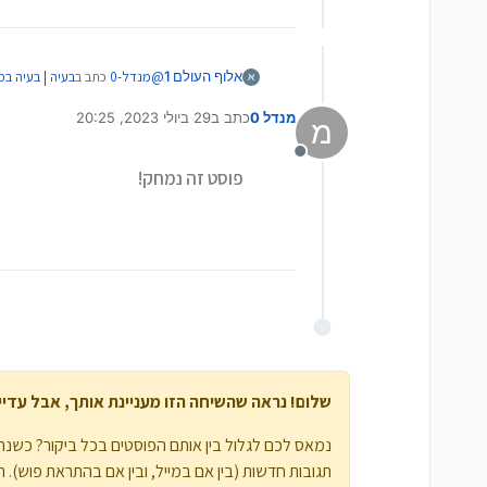
@
מנדל-0
כתב ב
בעיה | בעיה במגע 
אלוף העולם 1
א
מנדל 0
כתב ב
29 ביולי 2023, 20:25
מ
נערך לאחרונה על ידי מנדל 0
ותחפש בDAX יש שם קושחא
מנותק
פוסט זה נמחק!
משם מה שצרבתי, צרבתי דרך
L
שלום! נראה שהשיחה הזו מעניינת אותך, אבל עדיין 
נמאס לכם לגלול בין אותם הפוסטים בכל ביקור? כשנרש
תגובות חדשות (בין אם במייל, ובין אם בהתראת פוש). תוכלו גם לשמור סימניות ולפרגן ב-