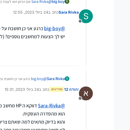
big boy
@
Sara-Rivka
אם הכיוון הוא לעבוד 
B
Sara Rivka
כתב ב
24 ביולי 2023, 12:55
הגדולה (דוגמה
הלנובו
שהציעו באותו מ
S
נערך לאחרונה על ידי
מנותק
@
big-boy
כרגע אני כן חושבת על 
יש לך הצעות למחשבים נוספים? (לאו
Sara Rivka
@
big-boy
כרגע אני כן חושבת ע
S
יש לך הצעות למחשבים נוספים? (ל
יהודה 12
כתב ב
24 ביולי 2023, 15:31
מדריכים
נערך לאחרונה על ידי יהודה 
מנותק
@
Sara-Rivka
דווקא ה HP מחשב מעולה הרבה יותר מהלנובו הספציפי.
הוא מהסדרה העסקית.
והוא בדיוק מתאים למה שאתם צריכ
לא חושב שתמצאו משהו טוב יותר בר