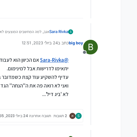
Sara Rivka
אגב, למה המחשבים המוצעים לא
S
הבנתי שמרכזת המסלול המליצה 
big boy
כתב ב
24 ביולי 2023, 12:51
B
נערך לאחרונה על ידי
מנותק
@
Sara-Rivka
אם הכיוון הוא לעבו
יתאימו לדרישות אבל למינימום.
ואני לא רואה פה את ה''הנחה'' הגד
לא 'ביג דיל'...
S
2 תגובות
תגובה אחרונה
24 ביולי 2023, 12:55