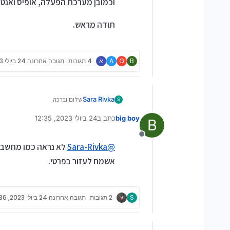
וכמובן מערכת הפעלה, אופיס ואנטי ו
תודה מראש.
B
G
A
א
4 תגובות
תגובה אחרונה
24 ביולי 2023, 12:35
שלום וברכה.
Sara Rivka
S
קיבלתי הצעת מחיר למחשב נייד ל
big boy
כתב ב
24 ביולי 2023, 12:35
מחיר הLENOVO הוא 2500 כולל תוכנות, ולא כפי שרשום בדף.
B
נערך לאחרונה על ידי
מבירור שעשיתי אמרו לי שלא לקחת את הHP. ואם כן לקחת
השאלה אם עדיף אותו, או בכלל 
תודה מראש.
מנותק
@
Sara-Rivka
לא נראה כמו מחשבים
אשמח לקבלת חוות דעת בנוגע למחיר של הLENOVO,(מערכת ההפעלה שתתוקן פרוצה, ו
אם לא, אשמח לקבל הצעה למחשב אחר עם מסך 15.6, זיכרון B
אשמח לעזור בפרטי.
התוכנות שמשתמשים בהן הן פחות א
visual studio
visual studio code
angular
S
2 תגובות
תגובה אחרונה
24 ביולי 2023, 12:36
node.js
eclipse
netbeans