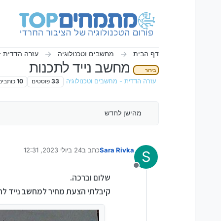
ילוג לתוכן
דף הבית
מחשבים וטכנולוגיה
עזרה הדדית -
מחשב נייד לתכנות
בירור
עזרה הדדית - מחשבים וטכנולוגיה
33
פוסטים
10
כותבים
מהישן לחדש
Sara Rivka
כתב ב
24 ביולי 2023, 12:31
S
נערך לאחרונה על ידי
מנותק
שלום וברכה.
קיבלתי הצעת מחיר למחשב נייד לת