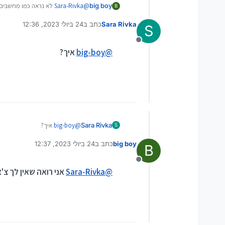
big boy
@
Sara-Rivka
לא נראה כמו מחשבים 
python
B
אשמח לעזור בפרטי.
sql server & client
Sara Rivka
כתב ב
24 ביולי 2023, 12:36
וכמובן מערכת הפעלה, אופיס ואנטי
S
נערך לאחרונה על ידי
מנותק
@
big-boy
איך?
Sara Rivka
@
big-boy
איך?
S
big boy
כתב ב
24 ביולי 2023, 12:37
B
נערך לאחרונה על ידי
מנותק
@
Sara-Rivka
אני רואה שאין לך צ'