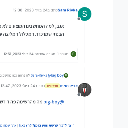
Sara Rivka
כתב ב
24 ביולי 2023, 12:38
S
נערך לאחרונה על ידי
מנותק
אגב, למה המחשבים המוצעים לא מ
הבנתי שמרכזת המסלול המליצה על
B
תגובה 1
תגובה אחרונה
24 ביולי 2023, 12:51
big boy
@
Sara-Rivka
לא נראה כמו מחשבים 
B
אשמח לעזור בפרטי.
צדיק תמים
כתב ב
24 ביולי 2023, 12:47
מדריכים
נערך לאחרונה על ידי
מנותק
@
big-boy
מה מהרשימה פה דורש יותר מi5 דור 12 + 16
רוצה לזכור קריאת שמע בזמן? לחץ כאן!
||
אתר שכולו מ