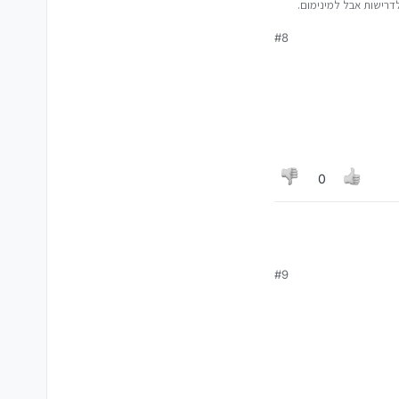
דרישות אבל למינימום.
 הסדרות של 2 המחשבים מאד פשוטים ואני לא רואה פה את ה''הנחה''
#8
0
#9