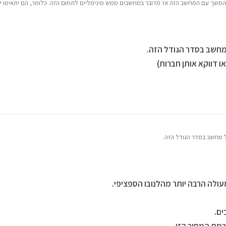
בהמשך עם המחשב הזה אז מדובר במחשבים ממש מינימליים לתחום הזה. כלומר, הם יתאימו ל
עדיף להשקיע עוד קצת כשמדובר בהשקעה לטווח ארוך. בסופו של דבר גם המפרט וגם
חיר + תיק + עכבר) והתקנת מערכת הפעלה ותוכנות זה לא 'ביג דיל'...
מחשב בסדר הגודל הזה.
 דווקא אותן חברות)
ל מחשב בסדר הגודל הזה.
או דווקא אותן חברות)
12
ים.
מת המחיר הזו.