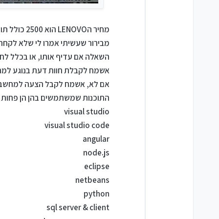
מחיר הLENOVO הוא 2500 כולל תוכנות, ולא כפי שרשום בדף.
מבירור שעשיתי אמרו לי שלא לקחת את הHP. ואם כן לקחת את
השאלה אם עדיף אותו, או בכלל ל
אשמח לקבלת חוות דעת בנוגע למחיר של הLENOVO,(מערכת ההפעלה שתתוקן פרוצה, ותוכנ
אם לא, אשמח לקבל הצעה למחשב אחר עם מסך 15.6, זיכרון 16GB,
התוכנות שמשתמשים בהן הן פחות או
visual studio
visual studio code
angular
node.js
eclipse
netbeans
python
sql server & client