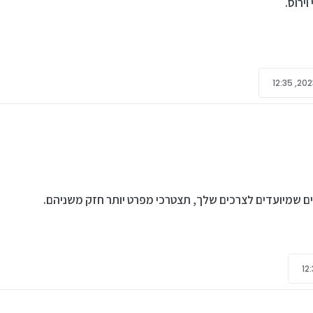
ירוס.
תכנות בקבוצת רכישה:
 את הLENOVO.
לחפש מחשב אחר?
 שמיועדים לצרכים שלך, תצטרכי מפרט יותר חזק משניהם.
תוכנות ברובן חינמיות).
16G, מעבד I5, דור 12 או 13.
ו יותר: