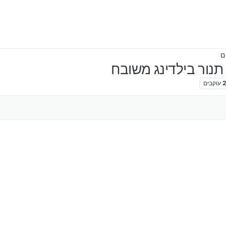
ם
נור בילדינג משובח
עוקבים