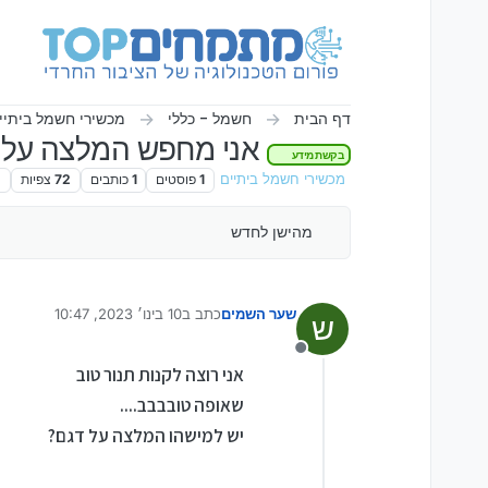
ילוג לתוכן
דף הבית
חשמל - כללי
מכשירי חשמל ביתיי
אני מחפש המלצה על ת
בקשת מידע
מכשירי חשמל ביתיים
1
פוסטים
1
כותבים
72
צפיות
2
מהישן לחדש
שער השמים
כתב ב
10 בינו׳ 2023, 10:47
ש
נערך לאחרונה על ידי
מנותק
אני רוצה לקנות תנור טוב
שאופה טובבבב....
יש למישהו המלצה על דגם?