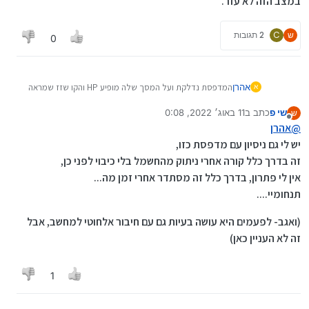
במצב הזה לא עזר.
ש
C
2 תגובות
0
אהרן
המדפסת נדלקת ועל המסך שלה מופיע HP והקו שזז שמראה
א
שהיא בתהליך הדלקה, היא משמיע קול כאילו היא נדלקה, אך
שי פ
כתב ב
11 באוג׳ 2022, 0:08
ש
המסך נתקע עם הכיתוב HP והקו הנ"ל, אך לא זז, וזהו, וכך
נערך לאחרונה על ידי
מנותק
@
אהרן
ממשיכה כל הזמן ולא נדלקת. כל הנורות מכובות חוץ מנורית
החיווי על כפתור ההפעלה שמהבהבת, ובמחשב לא כתוב כלום.
יש לי גם ניסיון עם מדפסת כזו,
הוצאתי את החוט מהשקע והחזרתי, הוא נדלק מעצמו ונתקע
זה בדרך כלל קורה אחרי ניתוק מהחשמל בלי כיבוי לפני כן,
שוב באותו מקום. נסיון להדפיס במצב הזה לא עזר.
אין לי פתרון, בדרך כלל זה מסתדר אחרי זמן מה...
תנחומיי....
(ואגב- לפעמים היא עושה בעיות גם עם חיבור אלחוטי למחשב, אבל
זה לא העניין כאן)
1