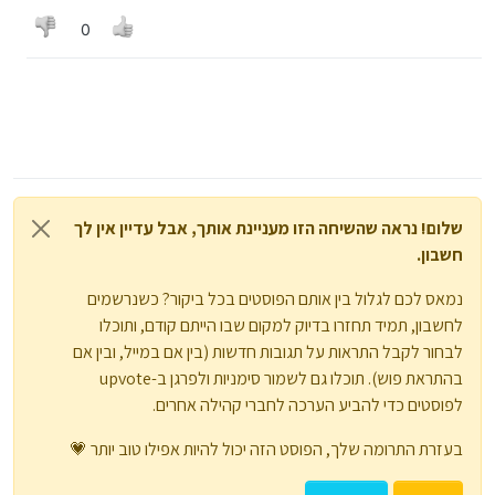
שוב באותו מקום. נסיון להדפיס במצב הזה לא עזר.
0
שלום! נראה שהשיחה הזו מעניינת אותך, אבל עדיין אין לך
חשבון.
נמאס לכם לגלול בין אותם הפוסטים בכל ביקור? כשנרשמים
לחשבון, תמיד תחזרו בדיוק למקום שבו הייתם קודם, ותוכלו
לבחור לקבל התראות על תגובות חדשות (בין אם במייל, ובין אם
בהתראת פוש). תוכלו גם לשמור סימניות ולפרגן ב-upvote
לפוסטים כדי להביע הערכה לחברי קהילה אחרים.
בעזרת התרומה שלך, הפוסט הזה יכול להיות אפילו טוב יותר 💗