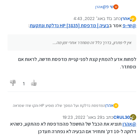
@
אהרן
שי פ
ש
יש לי גם ניסיון עם מדפסת כזו,
אהרן
כתב ב
11 באוג׳ 2022, 4:43
זה בדרך כלל קורה אחרי ניתוק מהחשמל בלי כיבוי לפני כן,
א
(ואגב- לפעמים היא עושה בעיות גם עם חיבור אלחוטי למחשב,
נערך לאחרונה על ידי
מנותק
אין לי פתרון, בדרך כלל זה מסתדר אחרי זמן מה...
@
שי-פ
אמר ב
בעיה | מדפסת HP [3835] נדלקת ונתקעת
אבל זה לא העניין כאן)
:
תנחומיי....
אין לי פתרון, בדרך כלל זה מסתדר אחרי זמן מה...
לפחות אדע להמתין קצת לפני קניית מדפסת חדשה, לראות אם
מסתדר.
1
אהרן
המדפסת נדלקת ועל המסך שלה מופיע HP והקו שזז שמראה
א
שהיא בתהליך הדלקה, היא משמיע קול כאילו היא נדלקה, אך
CRUL30
כתב ב
29 באוג׳ 2022, 19:23
C
המסך נתקע עם הכיתוב HP והקו הנ"ל, אך לא זז, וזהו, וכך
נערך לאחרונה על ידי
מנותק
@
אהרן
ממשיכה כל הזמן ולא נדלקת. כל הנורות מכובות חוץ מנורית
תוציא את הכבל של החשמל מהמדפסת לא מהתקע, כשהיא
החיווי על כפתור ההפעלה שמהבהבת, ובמחשב לא כתוב כלום.
דלוקה ל-10 דק' ותחזיר אם הבעיה לא נפתרה תעדכן
הוצאתי את החוט מהשקע והחזרתי, הוא נדלק מעצמו ונתקע