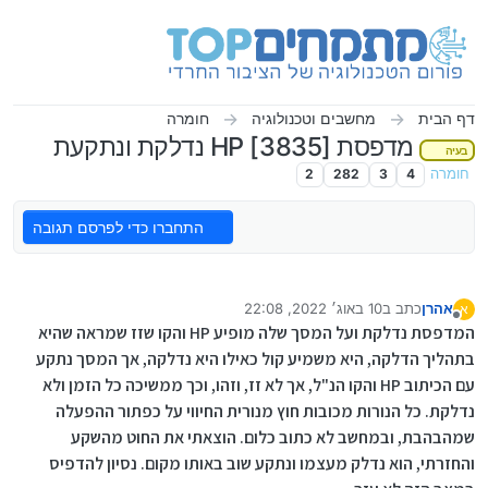
ילוג לתוכן
דף הבית
מחשבים וטכנולוגיה
חומרה
מדפסת HP [3835] נדלקת ונתקעת
בעיה
חומרה
4
3
282
2
התחברו כדי לפרסם תגובה
אהרן
כתב ב
10 באוג׳ 2022, 22:08
א
נערך לאחרונה על ידי
מנותק
המדפסת נדלקת ועל המסך שלה מופיע HP והקו שזז שמראה שהיא
בתהליך הדלקה, היא משמיע קול כאילו היא נדלקה, אך המסך נתקע
עם הכיתוב HP והקו הנ"ל, אך לא זז, וזהו, וכך ממשיכה כל הזמן ולא
נדלקת. כל הנורות מכובות חוץ מנורית החיווי על כפתור ההפעלה
שמהבהבת, ובמחשב לא כתוב כלום. הוצאתי את החוט מהשקע
והחזרתי, הוא נדלק מעצמו ונתקע שוב באותו מקום. נסיון להדפיס