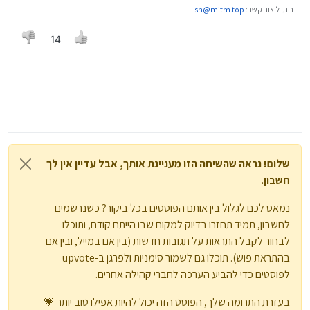
ניתן ליצור קשר:
sh@mitm.top
זה מציק!
14
שלום! נראה שהשיחה הזו מעניינת אותך, אבל עדיין אין לך
חשבון.
נמאס לכם לגלול בין אותם הפוסטים בכל ביקור? כשנרשמים
לחשבון, תמיד תחזרו בדיוק למקום שבו הייתם קודם, ותוכלו
לבחור לקבל התראות על תגובות חדשות (בין אם במייל, ובין אם
בהתראת פוש). תוכלו גם לשמור סימניות ולפרגן ב-upvote
לפוסטים כדי להביע הערכה לחברי קהילה אחרים.
בעזרת התרומה שלך, הפוסט הזה יכול להיות אפילו טוב יותר 💗