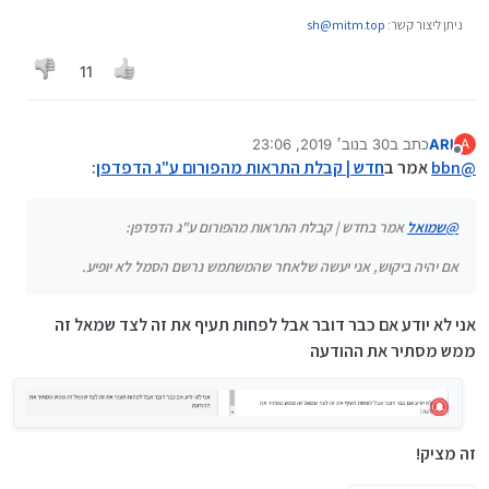
ניתן ליצור קשר:
sh@mitm.top
11
ARI
כתב ב
30 בנוב׳ 2019, 23:06
A
נערך לאחרונה על ידי
מנותק
@
bbn
אמר ב
חדש | קבלת התראות מהפורום ע"ג הדפדפן
:
@
שמואל
אמר בחדש | קבלת התראות מהפורום ע"ג הדפדפן:
אם יהיה ביקוש, אני יעשה שלאחר שהמשתמש נרשם הסמל לא יופיע.
אני לא יודע אם כבר דובר אבל לפחות תעיף את זה לצד שמאל זה
ממש מסתיר את ההודעה
זה מציק!