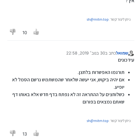
איך?
ניתן ליצור קשר:
sh@mitm.top
10
שמואל
כתב ב
30 בנוב׳ 2019, 22:58
נערך לאחרונה על ידי
מנותק
עידכונים
תורגמו האפשרות בלחצן.
אם יהיה ביקוש, אני יעשה שלאחר שהמשתמש נרשם הסמל לא
יופיע.
כשלוחצים על ההתראה זה לא נפתח בדף חדש אלא באותו דף
שאתם נמצאים בפורום
ניתן ליצור קשר:
sh@mitm.top
13