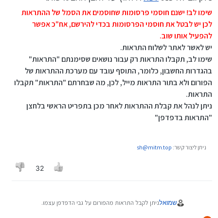
שימו לב! ישנם חוסמי פרסומות שחוסמים את הסמל של ההתראות
לכן יש לבטל את חוסמי הפרסומות בכדי להירשם, אח"כ אפשר
להפעיל אותו שוב.
יש לאשר לאתר לשלוח התראות.
שימו לב, תקבלו התראות רק עבור נושאים שסימנתם "התראות"
בהגדרות החשבון, כלומר, התוסף עובד עם מערכת ההתראות של
הפורום ולא בתור התראות מייל, לכן, מה שבחרתם "התראות" תקבלו
התראות.
ניתן לנהל את קבלת ההתראות לאחר מכן בתפריט הראשי בלחצן
"התראות בדפדפן"
ניתן ליצור קשר:
sh@mitm.top
32
ניתן לקבל התראות מהפורום על גבי הדפדפן עצמו.
שמואל
להפעלת האפשרות לחצו על לחצן הפעמון האדום המופיע