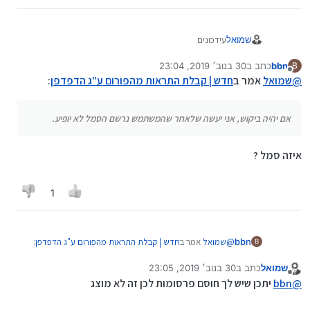
עידכונים
שמואל
bbn
כתב ב
30 בנוב׳ 2019, 23:04
B
תורגמו האפשרות בלחצן.
נערך לאחרונה על ידי
מנותק
@
שמואל
אמר ב
חדש | קבלת התראות מהפורום ע"ג הדפדפן
:
אם יהיה ביקוש, אני יעשה שלאחר שהמשתמש
נרשם הסמל לא יופיע.
כשלוחצים על ההתראה זה לא נפתח בדף חדש
אם יהיה ביקוש, אני יעשה שלאחר שהמשתמש נרשם הסמל לא יופיע.
אלא באותו דף שאתם נמצאים בפורום
איזה סמל ?
1
@
שמואל
אמר ב
חדש | קבלת התראות מהפורום ע"ג הדפדפן
:
bbn
B
שמואל
כתב ב
30 בנוב׳ 2019, 23:05
נערך לאחרונה על ידי
מנותק
אם יהיה ביקוש, אני יעשה שלאחר שהמשתמש נרשם הסמל
@
bbn
יתכן שיש לך חוסם פרסומות לכן זה לא מוצג
לא יופיע.
איזה סמל ?