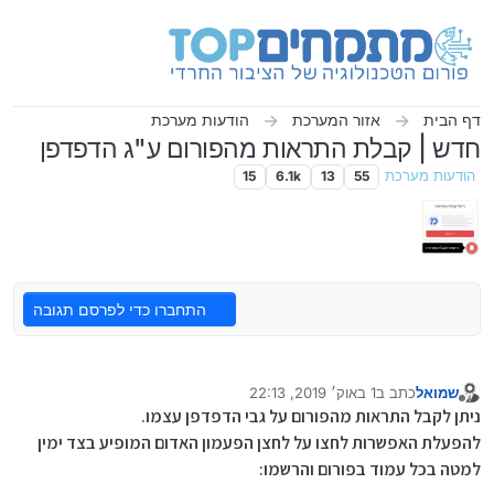
ילוג לתוכן
דף הבית
אזור המערכת
הודעות מערכת
חדש | קבלת התראות מהפורום ע"ג הדפדפן
הודעות מערכת
55
13
6.1k
15
התחברו כדי לפרסם תגובה
שמואל
כתב ב
1 באוק׳ 2019, 22:13
נערך לאחרונה על ידי שמואל
3 בדצמ׳ 2020, 0:58
מנותק
ניתן לקבל התראות מהפורום על גבי הדפדפן עצמו.
להפעלת האפשרות לחצו על לחצן הפעמון האדום המופיע בצד ימין
למטה בכל עמוד בפורום והרשמו: