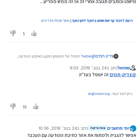
מישהו וכותבים תגובה אחרי זה אז זה ממש מפריע...
רוצה לזכור קריאת שמע בזמן? לחץ כאן!
||
אתר שכולו מדריכים
1
צדיק תמים
@
שמואל
הסמל של הפעמון נתקע באמצע ההודעה,
וכשמצטטים מישהו וכותבים תגובה אחרי זה אז זה ממש
שמואל
כתב ב
24 בנוב׳ 2019, 9:03
מפריע...
נערך לאחרונה על ידי
מנותק
@
צדיק-תמים
זה יטופל בעז"ה
ניתן ליצור קשר:
sh@mitm.top
11
יוסי מחשבים
כתב ב
24 בנוב׳ 2019, 10:36
צוות פיקוח
נערך לאחרונה על ידי יוסי מחשבים
מנותק
אפשר להגביה ולמתוח את אזור כתיבת ההודעה עם העכבר