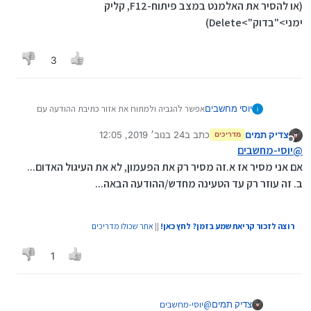
(או להסיר את האלמנט במצב פיתוח-F12, קליק
ימני>"בדוק">Delete)
3
יוסי מחשבים
אפשר להגביה ולמתוח את אזור כתיבת ההודעה עם
העכבר
צדיק תמים
כתב ב
24 בנוב׳ 2019, 12:05
(או להסיר את האלמנט במצב פיתוח-F12, קליק
מדריכים
נערך לאחרונה על ידי
מנותק
ימני>"בדוק">Delete)
@
יוסי-מחשבים
אם אני מסיר אז א.זה מסיר רק את הפעמון, לא את העיגול האדום...
ב. זה עוזר רק עד הטעינה מחדש/ההודעה הבאה...
רוצה לזכור קריאת שמע בזמן? לחץ כאן!
||
אתר שכולו מדריכים
1
צדיק תמים
@
יוסי-מחשבים