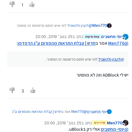
טוב שמישהו שם את זה על השולחן.
1
@
יוסי-מחשבים
אם אני מסיר אז א.זה מסיר רק את הפעמון, לא
את העיגול האדום...
ב. זה עוזר רק עד הטעינה מחדש/ההודעה
Men770
@
להבין-ולהשכיל
למי שיש חוסם פרסומות זה מוסתר.
הבאה...
יוסי מחשבים
כתב ב
25 בנוב׳ 2019, 20:00
צוות פיקוח
נערך לאחרונה על ידי
א. תמשיך להקליק ימני ולבחור ב"בדוק"
מנותק
@
Men770
אמר ב
חדש | קבלת התראות מהפורום ע"ג הדפדפן
:
ולמחוק עד שהכל ייעלם
ב. נכון
@
להבין-ולהשכיל
למי שיש חוסם פרסומות זה מוסתר.
יש לי ADBlock וזה לא מוסתר
3
@
Men770
אמר ב
חדש | קבלת התראות מהפורום ע"ג
יוסי מחשבים
הדפדפן
:
Men770
כתב ב
25 בנוב׳ 2019, 20:00
מדריכים
נערך לאחרונה על ידי
מנותק
@
להבין-ולהשכיל
למי שיש חוסם פרסומות זה
@
יוסי-מחשבים
אולי רק בuBlock.