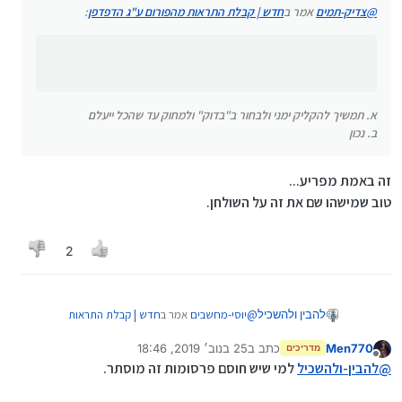
שהכל ייעלם
ב. זה עוזר רק עד הטעינה מחדש/ההודעה
@
צדיק-תמים
אמר ב
חדש | קבלת התראות מהפורום ע"ג הדפדפן
:
ב. נכון
הבאה...
א. תמשיך להקליק ימני ולבחור ב"בדוק" ולמחוק עד שהכל ייעלם
ב. נכון
זה באמת מפריע...
טוב שמישהו שם את זה על השולחן.
2
@
יוסי-מחשבים
אמר ב
חדש | קבלת התראות
להבין ולהשכיל
מהפורום ע"ג הדפדפן
:
Men770
כתב ב
25 בנוב׳ 2019, 18:46
מדריכים
נערך לאחרונה על ידי
מנותק
@
צדיק-תמים
אמר ב
חדש | קבלת התראות
@
להבין-ולהשכיל
למי שיש חוסם פרסומות זה מוסתר.
מהפורום ע"ג הדפדפן
:
זה באמת מפריע...