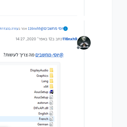
@
116nxh9
אמר ב
עזרה בהגדרת ו
יוסי מחשבים
116nxh9
כתב ב
12 באפר׳ 2020, 14:27
נערך לאחרונה על ידי
@
יוסי-מחשבים
יש לי סיביות 64 מה עדיף להתקין הכל או רק את הראשון?
מנותק
@
יוסי-מחשבים
מה צריך לעשות?
מה הכוונה ראשון או הכל, הבאתי