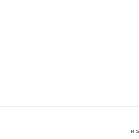
י יוסי מחשבים
4 בדצמ׳ 2020, 14:36