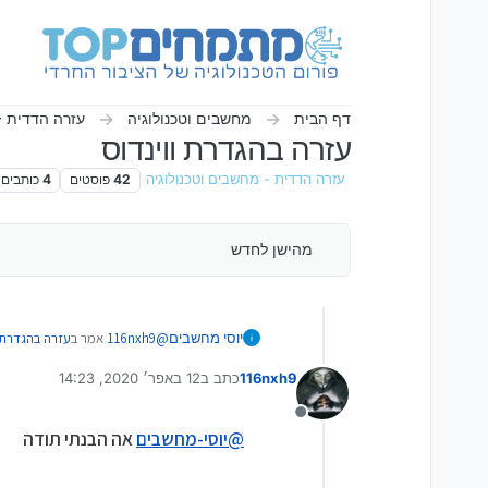
ילוג לתוכן
דף הבית
מחשבים וטכנולוגיה
עזרה הדדית -
עזרה בהגדרת ווינדוס
עזרה הדדית - מחשבים וטכנולוגיה
42
פוסטים
4
כותבים
מהישן לחדש
@
116nxh9
אמר ב
עזרה בהגדרת ו
יוסי מחשבים
116nxh9
כתב ב
12 באפר׳ 2020, 14:23
נערך לאחרונה על ידי
@
יוסי-מחשבים
יש לי סיביות 64 מה עדיף להתקין הכל או רק את הראשון?
מנותק
@
יוסי-מחשבים
אה הבנתי תודה
מה הכוונה ראשון או הכל, הבאתי