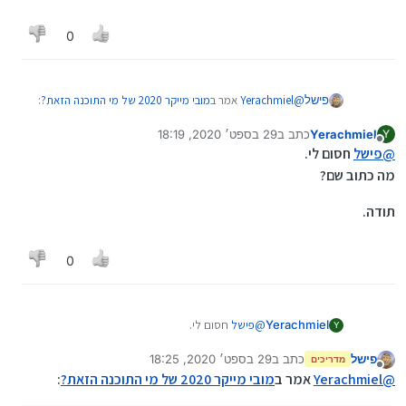
0
@
Yerachmiel
אמר ב
מובי מייקר 2020 של מי התוכנה הזאת?
:
פישל
Yerachmiel
כתב ב
29 בספט׳ 2020, 18:19
Y
נערך לאחרונה על ידי
מנותק
בקיצור לא הבנתי מי יצר את התוכנה והאם הוא יצר אותה
@
פישל
חסום לי.
לשימוש חינמי ומי צריך לקבל את הכסף עליה?
מה כתוב שם?
מתנצל שרק עכשיו אני עונה בהצלחה
https://www.movie-zilla.org/Download-Products-
תודה.
List.html
0
@
פישל
חסום לי.
Yerachmiel
Y
מה כתוב שם?
פישל
כתב ב
29 בספט׳ 2020, 18:25
תודה.
מדריכים
נערך לאחרונה על ידי
מנותק
@
Yerachmiel
אמר ב
מובי מייקר 2020 של מי התוכנה הזאת?
: