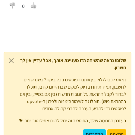
מובי מייקרscreencapture-movie-zilla-org-Download-
0
Products-List-html-2020-09-29-21_21_51.pdf
שלום! נראה שהשיחה הזו מעניינת אותך, אבל עדיין אין לך
חשבון.
נמאס לכם לגלול בין אותם הפוסטים בכל ביקור? כשנרשמים
לחשבון, תמיד תחזרו בדיוק למקום שבו הייתם קודם, ותוכלו
לבחור לקבל התראות על תגובות חדשות (בין אם במייל, ובין אם
בהתראת פוש). תוכלו גם לשמור סימניות ולפרגן ב-upvote
לפוסטים כדי להביע הערכה לחברי קהילה אחרים.
בעזרת התרומה שלך, הפוסט הזה יכול להיות אפילו טוב יותר 💗
הרשמה
התחברות