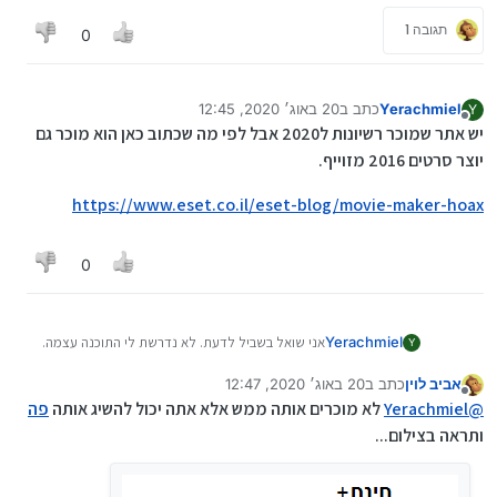
תגובה 1
0
Yerachmiel
כתב ב
20 באוג׳ 2020, 12:45
Y
נערך לאחרונה על ידי Yerachmiel
מנותק
יש אתר שמוכר רשיונות ל2020 אבל לפי מה שכתוב כאן הוא מוכר גם
יוצר סרטים 2016 מזוייף.
https://www.eset.co.il/eset-blog/movie-maker-hoax
0
Yerachmiel
אני שואל בשביל לדעת. לא נדרשת לי התוכנה עצמה.
Y
(שקיימת להורדה כאן באתר)
אביב לוין
כתב ב
20 באוג׳ 2020, 12:47
אם אני מבין נכון זו תוכנה של מייקרוסופט בתשלום.
נערך לאחרונה על ידי
מנותק
אבל לא מצאתי איפה הם מוכרים את הרישיון שלה.
@
Yerachmiel
לא מוכרים אותה ממש אלא אתה יכול להשיג אותה
פה
האם הם הפסיקו למכור אותה והיום מי שמוכר אותה זה
ותראה בצילום...
אנשים שגנבו אותה?