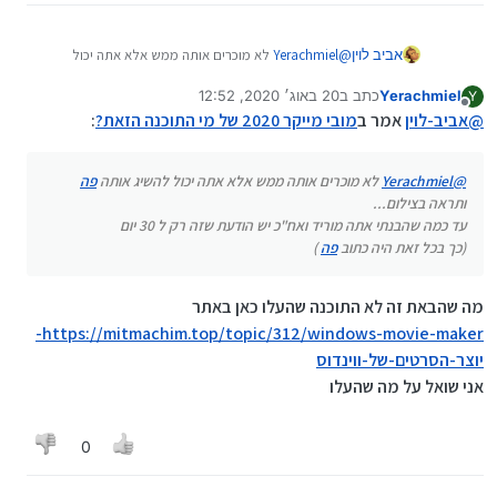
אביב לוין
@
Yerachmiel
לא מוכרים אותה ממש אלא אתה יכול
להשיג אותה
פה
Yerachmiel
כתב ב
20 באוג׳ 2020, 12:52
Y
ותראה בצילום...
נערך לאחרונה על ידי Yerachmiel
מנותק
@
אביב-לוין
אמר ב
מובי מייקר 2020 של מי התוכנה הזאת?
:
@
Yerachmiel
לא מוכרים אותה ממש אלא אתה יכול להשיג אותה
פה
ותראה בצילום...
עד כמה שהבנתי אתה מוריד ואח"כ יש הודעת שזה רק ל 30 יום
(כך בכל זאת היה כתוב
פה
)
מה שהבאת זה לא התוכנה שהעלו כאן באתר
עד כמה שהבנתי אתה מוריד ואח"כ יש הודעת שזה רק ל 30
https://mitmachim.top/topic/312/windows-movie-maker-
יום
יוצר-הסרטים-של-ווינדוס
(כך בכל זאת היה כתוב
פה
)
אני שואל על מה שהעלו
0