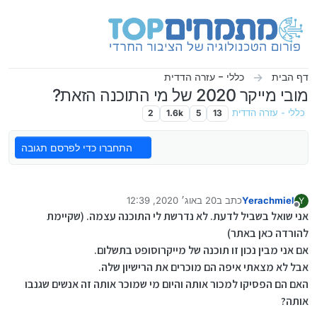
ילוג לתוכן
דף הבית
כללי - עזרה הדדית
מובי מייקר 2020 של מי התוכנה הזאת?
כללי - עזרה הדדית
13
5
1.6k
2
התחברו כדי לפרסם תגובה
Yerachmiel
כתב ב
20 באוג׳ 2020, 12:39
Y
נערך לאחרונה על ידי Yerachmiel
מנותק
אני שואל בשביל לדעת. לא נדרשת לי התוכנה עצמה. (שקיימת
להורדה כאן באתר)
אם אני מבין נכון זו תוכנה של מייקרוסופט בתשלום.
אבל לא מצאתי איפה הם מוכרים את הרישיון שלה.
האם הם הפסיקו למכור אותה והיום מי שמוכר אותה זה אנשים שגנבו
אותה?