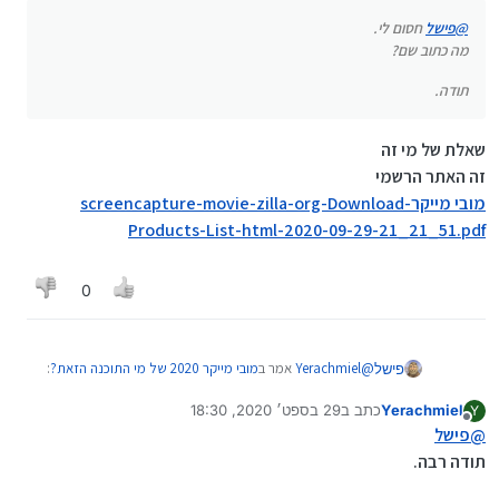
@
פישל
חסום לי.
מה כתוב שם?
תודה.
שאלת של מי זה
זה האתר הרשמי
מובי מייקרscreencapture-movie-zilla-org-Download-
Products-List-html-2020-09-29-21_21_51.pdf
0
@
Yerachmiel
אמר ב
מובי מייקר 2020 של מי התוכנה הזאת?
:
פישל
Yerachmiel
כתב ב
29 בספט׳ 2020, 18:30
Y
נערך לאחרונה על ידי
מנותק
@
פישל
חסום לי.
@
פישל
מה כתוב שם?
תודה רבה.
שאלת של מי זה
תודה.
זה האתר הרשמי