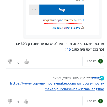
עד כמה שהבנתי אתה מוריד ואח"כ יש הודעת שזה רק ל 30 יום
(כך בכל זאת היה כתוב
פה
)
Y
תגובה 1
0
דגלש
כתב ב
20 באוג׳ 2020, 12:52
ד
נערך לאחרונה על ידי
מנותק
https://www.topwin-movie-maker.com/windows-movie-
maker-purchase-new.html?lang=he
Y
תגובה 1
1