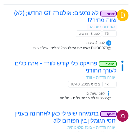
לא נרגעים: אולטרה GT החדש; (לא)
D
שיתוף
שווה מחיר?!
נגנים ותוכנותיהם
75
לפני 3 חודשים
לפני 4 שעות
מ
@DHOC979 ראית את האולטרה? 'פולים' אפליקציות.
פרוייקט כלי קודש לוורד - ארגז כלים
המלצה
לעורך התורני
עזרה הדדית - וורד
1k
2 ביוני 2025, 18:40
לפני שעתיים
@eli8565 לא הבנתי כלום - סליחה.
בתמיהה שיש לי כאן לאחרונה בעניין
מ
שיתוף
יחסי הגומלין בין הפורום לai
עזרה הדדית - בינה מלאכותית