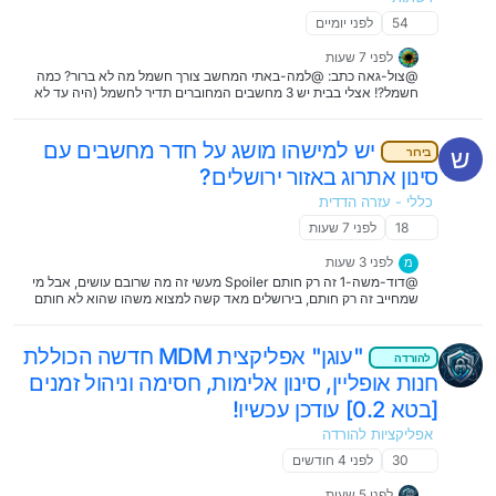
54
לפני יומיים
לפני 7 שעות
@צול-גאה כתב: @למה-באתי המחשב‌​‌‌​‌​​​​​‌ צורך חשמל מה לא ברור? כמה
חשמל?! אצלי בבית יש 3 מחשבים המחוברים תדיר לחשמל (היה עד לא
מזמן 4 ולפעמים 5) ראוטר ומגבר קליטה. עניין אותי לבדוק את זה: [image:
1785957521110-
%D7%A6%D7%99%D7%9C%D7%95%D7%9D-
יש למישהו מושג על חדר מחשבים עם
ש
בירור
%D7%9E%D7%A1%D7%9A-2026-08-05-%D7%91-
סינון אתרוג באזור ירושלים?
22.18.05.png] האמת חשבתי הרבה פחות, סביב ה 20 שח ובאמת זה
סביב ה 80 שח
כללי - עזרה הדדית
18
לפני 7 שעות
לפני 3 שעות
מ
@דוד-משה-1 זה רק חותם Spoiler מעשי זה מה שרובם עושים, אבל מי
שמחייב זה רק חותם, בירושלים מאד קשה למצוא משהו שהוא לא חותם
(כמובן חוץ מ...) משא"כ בבני ברק ועוד
"עוגן" אפליקצית MDM חדשה הכוללת
להורדה
חנות אופליין, סינון אלימות, חסימה וניהול זמנים
[בטא 0.2] עודכן עכשיו!
אפליקציות להורדה
30
לפני 4 חודשים
לפני 5 שעות