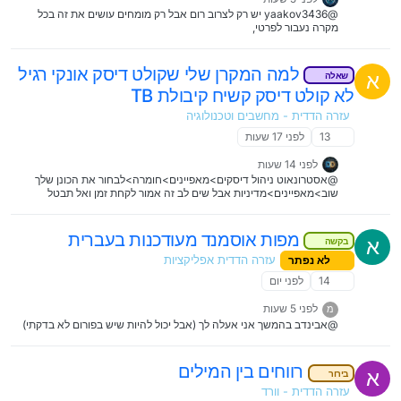
@yaakov3436 יש רק לצרוב רום אבל רק מומחים עושים את זה בכל
מקרה נעבור לפרטי,
למה המקרן שלי שקולט דיסק אונקי רגיל
א
שאלה
לא קולט דיסק קשיח קיבולת TB
עזרה הדדית - מחשבים וטכנולוגיה
13
לפני 17 שעות
לפני 14 שעות
@אסטרונאוט ניהול דיסקים>מאפיינים>חומרה>לבחור את הכונן שלך
שוב>מאפיינים>מדיניות אבל שים לב זה אמור לקחת זמן ואל תבטל
באמצע. זה אמור להשפיע על המהירות בחיפוש ווינדוס כי לא יהיה לו
אינדקס
מפות אוסמנד מעודכנות בעברית
א
בקשה
לא נפתר
עזרה הדדית אפליקציות
14
לפני יום
לפני 5 שעות
מ
@אבינדב בהמשך אני אעלה לך (אבל יכול להיות שיש בפורום לא בדקתי)
רווחים בין המילים
א
בירור
עזרה הדדית - וורד