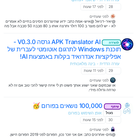
28
לפני 17 שעות
לפני שעתיים
@יאיר-דניאל @איש-אמת כתב: ידוע שהיצרנים הסינים בחיים לא אומרים
לא - יש להם מוצר ב 100 דולר ותרצה אותו ב 80 סבבה 50 סבבה אבל מה
שאנשים לא יודעים זה שהם דופקים אותך ביצור מיצרים לך את אותו מוצר
אבל עם יחס שונה בברזל פלסטיק יותר זול וכו.
APK Translator AI גרסה V0.3.0 -
להורדה
תוכנת Windows לתרגום אוטומטי לעברית של
אפליקציות אנדרואיד בקלות באמצעות AI!
עזרה הדדית - בינה מלאכותית
29
לפני 11 שעות
לפני שעתיים
או שבמקום שאני ישגע אותך פשוט תן לי איזה קישור להכי טוב אם זה לא
טרחה גדולה מידי.
100,000 נושאים בפורום 🥳
שיתוף
נעול
אופן השימוש בפורום
30
לפני 15 שעות
לפני שעתיים
@מים-אחרונים כתב: אם אני זוכר נכון, הפורום לפני 2019 הפורום הישן.