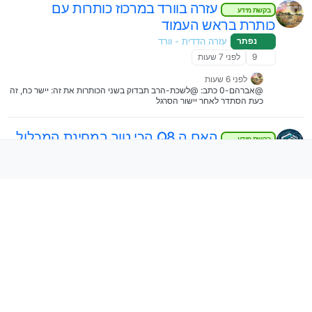
עזרה בוורד במרכוז כותרות עם
בקשת מידע
כותרת בראש העמוד
נפתר
עזרה הדדית - וורד
9
לפני 7 שעות
לפני 6 שעות
@אברהם-0 כתב: @לשכת-הרב תבדוק בשני הכותרות את זה: יישר כח, זה
כעת הסתדר לאחר יישור הסרגל
האם ה Q8 הכי טוב במחינת המכלול
בקשת מידע
בטלפונים הכשרים,.?
לא נפתר
סלולרי
63
לפני יומיים
לפני 16 שעות
י
@צחוק-עשה כתב: הממשק של הפליפ 2 הוא כמו ה5X5 והQ8
להכשיר (כמעט) כל אנדרואיד לוויז ומייל
שיתוף
בלבד – קיידרואיד 0.9.8 גרסת בטא ציבורית!
עזרה הדדית - אנדרואיד
6k
1 בדצמ׳ 2023, 9:45