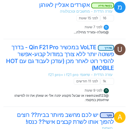
באוזניות הקודמות שלי השליטה היתה באמצעות צביטה, ובאלו זה לחיצה,
אקורדים אונליין לאורגן
מ
שזה קצת פחות נוח בעיני. מצד שני הם יושבות באוזן הרבה הרבה יותר טוב
בקשת מידע
מהקודמות שלי. וגם עצם העובדה שאתה לא חייב לגעת באוזניות כדי לעצור
עזרה הדדית - מחשבים וטכנולוגיה
וכדו' אלא באמצעות הפקודות הקוליות, אז זה אכן בונוס ענק. סה''כ אני
16
לפני 15 שעות
מרוצה מאוד אני קצת מתוסכל כי הייתי אמור לשלם עליהם פחות, אבל עם
המכס זה יצא לי עוד 207 ש''ח שלא תכננתי להוציא. אליאקספרס אמרו
לפני 7 שעות
שישלמו לי חלק מהסכום, אבל כרגע הם מתעלמים שוב ושוב מהבקשה שלי
מ
וטוענים שעלי לשאת בהוצאות בעצמי. אז יש תחושה מתסכלת בצד שקשה
@מעלה-ומוריד מחילה...
לי להתעלם ממנה בשקלול המוצר. אבל ודאי שלולי התשלום המיותר הזה
של המכס אני מניח שהייתי בעננים.
VoLTE במכשיר Qin F21 Pro - בדרך
U
מדריך
פשוטה יותר ללא צורך במודול קבוע-אפשר
להסיר רוט לאחר מכן (עודכן לעבוד גם עם HOT
MOBILE)
עזרה הדדית - שיאומי f21 pro ו +f21 pro
1k
לפני 11 חודשים
לפני 9 שעות
ח
@reemzed123 או שבעל מקצוע יפנה אלי או שאתן את זה למישהו
שיתעסק במקומי.
יש לכם מחשב מיותר בבית?? רוצים
A
סקר
להפוך אותו לשרת קבצים אישי?? כנסו!
רשתות