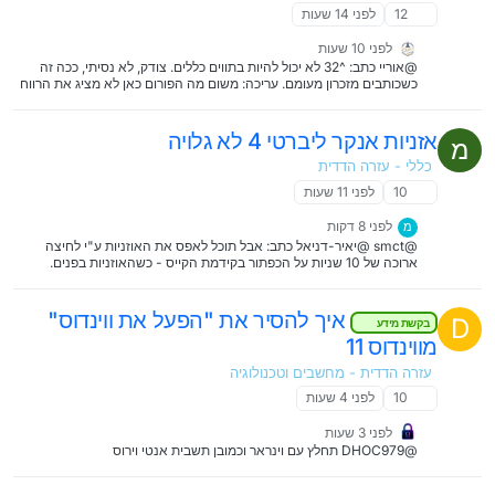
12
לפני 14 שעות
לפני 10 שעות
@אוריי כתב: ^32 לא יכול להיות בתווים כללים. צודק, לא נסיתי, ככה זה
כשכותבים מזכרון מעומם. עריכה: משום מה הפורום כאן לא מציג את הרווח
באופן תקין. ולכן הכי פשוט להכניס את זה ל'קוד'. חפש: {2,} והחלף ב'רווח'.
@אברהם-0 אם אתה רוצה מאקרו, אז הנה: Sub CleanExtraSpaces()
With Selection.Find .ClearFormatting
אזניות אנקר ליברטי 4 לא גלויה
מ
.Replacement.ClearFormatting .Text = " {2,}" .Replacement.Text
= " " .MatchWildcards = True .Wrap = wdFindContinue .Execute
כללי - עזרה הדדית
Replace:=wdReplaceAll End With End Sub בהצלחה
10
לפני 11 שעות
לפני 8 דקות
מ
@smct @יאיר-דניאל כתב: אבל תוכל לאפס את האוזניות ע"י לחיצה
ארוכה של 10 שניות על הכפתור בקידמת הקייס - כשהאוזניות בפנים.
איך להסיר את "הפעל את ווינדוס"
D
בקשת מידע
מווינדוס 11
עזרה הדדית - מחשבים וטכנולוגיה
10
לפני 4 שעות
לפני 3 שעות
@DHOC979 תחלץ עם וינראר וכמובן תשבית אנטי וירוס