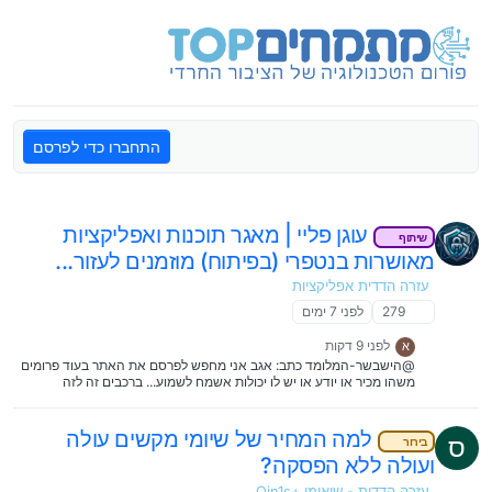
ילוג לתוכן
התחברו כדי לפרסם
עוגן פליי | מאגר תוכנות ואפליקציות
שיתוף
מאושרות בנטפרי (בפיתוח) מוזמנים לעזור...
עזרה הדדית אפליקציות
279
לפני 7 ימים
לפני 9 דקות
א
@הישבשר-המלומד כתב: אגב אני מחפש לפרסם את האתר בעוד פרומים
משהו מכיר או יודע או יש לו יכולות אשמח לשמוע... ברכבים זה לזה
פרסמת? האמת שהזכרתי את האתר שם
למה המחיר של שיומי מקשים עולה
ס
בירור
ועולה ללא הפסקה?
עזרה הדדית - שיאומי +Qin1s