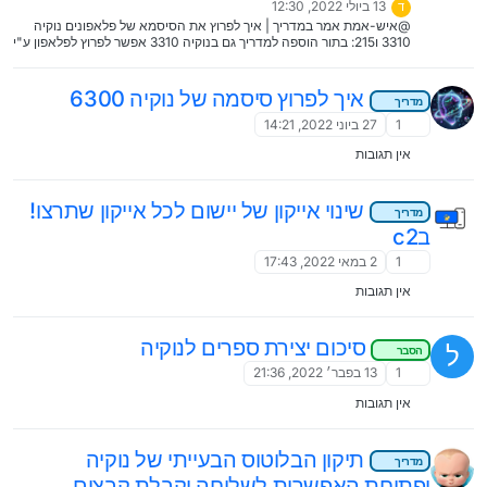
13 ביולי 2022, 12:30
ד
@איש-אמת אמר במדריך | איך לפרוץ את הסיסמא של פלאפונים נוקיה
3310 ו215: בתור הוספה למדריך גם בנוקיה 3310 אפשר לפרוץ לפלאפון ע"י
חיוג לחרום ואיכשהו שם נכנסים למכשיר (ניסיתי פעמיים ואני לא זוכר את
סדר הפעולות, מה שכן בשני הפעמים המשטרה ענתה ופעם אחת אפילו
חזרה אלי.. אז תזהרו עם זה...) בעיקרון מה שנמכר היום בשוק, אין את
איך לפרוץ סיסמה של נוקיה 6300
מדריך
האופציה הזאת, בדקתי את זה עכשיו, תבדוק ותראה.
1
27 ביוני 2022, 14:21
אין תגובות
שינוי אייקון של יישום לכל אייקון שתרצו!
מדריך
בc2
1
2 במאי 2022, 17:43
אין תגובות
סיכום יצירת ספרים לנוקיה
ל
הסבר
1
13 בפבר׳ 2022, 21:36
אין תגובות
תיקון הבלוטוס הבעייתי של נוקיה
מדריך
ופתיחת האפשרות לשליחה וקבלת קבצים