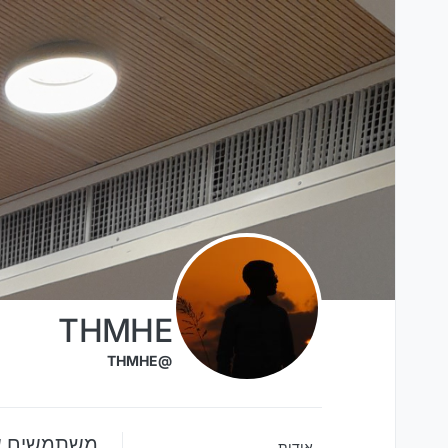
ילוג לתוכן
THMHE
@THMHE
משתמשים שTHMHE עוקב אחר
אודות