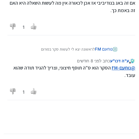
אם זה באג בנודיביבי אז אכן לכאורה אין מה לעשות השאלה היא האם
זה באמת כך.
1
לראשונה יצא לי לעשות סקר בפורום
נוחעם FM
ומשום מה אני רואה שאין דרך לקבל התרעה על הצבעות
בסקר שלי.
ע"ה דכו"ע
כתב
לפני 8 חודשים
ויותר מזה אין לי דרך לראות את כמות הצבעות בלי ללחוץ
נערך לאחרונה על ידי
מנותק
על בטל כל פעם
@
נוחעם-FM
הסקר הוא ס"ה תוסף חיצוני, וצריך להגיד תודה שהוא
ואין בזה שום הגיון...
אם זה באג בנודיביבי אז אכן לכאורה אין מה לעשות
עובד.
השאלה היא האם זה באמת כך.
1