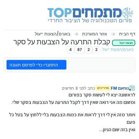
ילוג לתוכן
דף הבית
אזור המערכת
באגים/הצעות ייעול
קבלת התרעה על הצבעות על סקר
הצעת ייעול
באגים/הצעות ייעול
2
2
87
4
התחברו כדי לפרסם תגובה
נוחעם FM
כתב
לפני 8 חודשים
מדריכים
נערך לאחרונה על ידי
מחובר
לראשונה יצא לי לעשות סקר בפורום
ומשום מה אני רואה שאין דרך לקבל התרעה על הצבעות בסקר שלי.
ויותר מזה אין לי דרך לראות את כמות הצבעות בלי ללחוץ על בטל כל
פעם
ואין בזה שום הגיון...