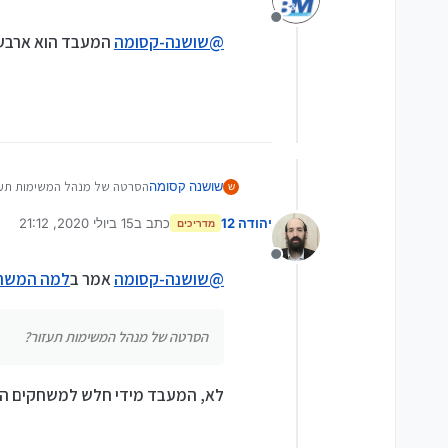
@
יהודה-12
מה בדיוק אתה ר
מנותק
@
שושנה-קסומה
המעבד הוא ארבע ליבות וכשתוכנ
איפה?
שושנה קסומה
הסרטה של מנהל המשימות תעז
ש
יהודה 12
כתב ב
15 ביולי 2020, 21:12
מדריכים
נערך לאחרונה על ידי
מנותק
@
שושנה-קסומה
אמר ב
למה המשחק
הסרטה של מנהל המשימות תעזור?
לא, המעבד מידי חלש למשחקים ה