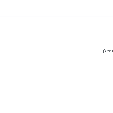
דכן ווינדוס?
 יש לך