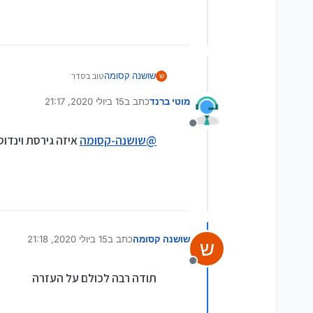
שושנה קסומה
טוב בסדר
ש
תודה
מוטי ברנד
כתב ב
15 ביולי 2020, 21:17
רציתי לשאול האם ואיך אפשר לע
נערך לאחרונה על ידי
מנותק
@
שושנה-קסומה
איזה גירסת וינדוס
שושנה קסומה
כתב ב
15 ביולי 2020, 21:18
ש
נערך לאחרונה על ידי
מנותק
תודה רבה לכולם על העזרה