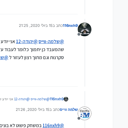
116nxh9
כתב ב
15 ביולי 2020, 21:25
נערך לאחרונה על ידי 116nxh9
מנותק
@
שלמה-ווייס
@
יהודה-12
אני יודע
שהמעבד כן יתמוך כלומר לעבוד עלי
סקרנות וגם מתוך רצון לעזור ל
@
שו
116nxh9
@
שלמה-ווייס
@
יהודה-12
אני יודע ש
עליו ולחלק את המשחק לכמה נימים? 
שלמה ווייס
כתב ב
15 ביולי 2020, 21:26
נערך לאחרונה על ידי
מנותק
@
116nxh9
במשחק פשוט לא בונים 