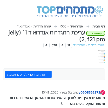
ילוג לתוכן
דף הבית
אנדרואיד - כללי
עזרה הדדית - אנדרואיד
עריכת ההגדרות אנדרואיד 11 (jelly
בקשת מידע
2, f21 pro)
עזרה הדדית - אנדרואיד
11
4
528
4
התחברו כדי לפרסם תגובה
y0508352872
כתב ב
5 במרץ 2025, 10:41
Y
נערך לאחרונה על ידי y0508352872
3 במאי 2025, 10:43
מנותק
מישהו יודע איך ניתן לערוך ולהסיר שורות מהמסך הראשי בהגדרות
ומשאר האקטיביטים בהגדרות?