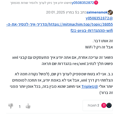
y0508352872
מישהו יודע איך ניתן לערוך ולהסיר שורות מהמסך
Y
הראשי בהגדרות ומשאר האקטיביטים בהגדרות?
zalmensmok
כתב ב
5 במרץ 2025, 20:01
Jelli 2 ,f21 pro אותו עיקרון אני רוצה להסיר את
נערך לאחרונה על ידי zalmensmok
3 במאי 2025, 20:06
מנותק
רשת ואינטרנט, חשבונות, שורות נוספות בתוך
y0508352872
@
שאר ההגדרות.
https://mitmachim.top/topic/38055/מדריך-איך-להסיר-את-ה-
wifi-מההגדרות-בf21-pro
זה אותו דבר.
אבל זה רק ל WiFi
השאר זה עריכה אחרת, אם אתה יודע איך מתעסקים עם קבצי xml
פשוט תלך לנתיב res/xml בהגדרות שם תראה
נ.ב. אני לא בטוח שמספיק לערוך רק שם, (למשל נקודה חמה לא
הצלחתי רק דרך xml, אבל אני לא באמת יודע, אז תחכה למומחים
יותר אולי
@
TripleU
אני חושב שהוא מבין בזה, בכל אופן יותר ממני
זה ברור)
Y
2 תגובות
1