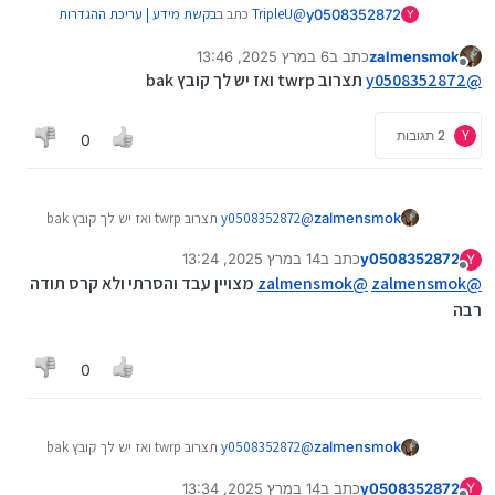
@
TripleU
כתב ב
בקשת מידע | עריכת ההגדרות
y0508352872
Y
אנדרואיד 11 (jelly 2, f21 pro)
:
zalmensmok
כתב ב
6 במרץ 2025, 13:46
נערך לאחרונה על ידי
מנותק
level
@
y0508352872
תצרוב twrp ואז יש לך קובץ bak
ולעשות שזה לא יוצג איך עושים, אם אני יסיר
Y
2 תגובות
0
שורות יכול להיות שההגדרות לא יעלו ושהמכשיר
בכלל ידפק ואני יצטרך לצרוב מחדש כמו שקרה לי
עכשיו
zalmensmok
@
y0508352872
תצרוב twrp ואז יש לך קובץ bak
y0508352872
כתב ב
14 במרץ 2025, 13:24
Y
נערך לאחרונה על ידי
מנותק
@
zalmensmok
@
zalmensmok
מצויין עבד והסרתי ולא קרס תודה
רבה
0
zalmensmok
@
y0508352872
תצרוב twrp ואז יש לך קובץ bak
y0508352872
כתב ב
14 במרץ 2025, 13:34
Y