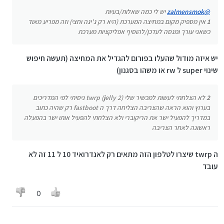
להפעיל ישר את הריקוברי ולא הצלחתי להפעיל
@
zalmensmok
יש לי כמה שאלות/בעיות
אותו ישר בהפעלה ראשונה לאחר הצריבה
1
אין מספיק מקום במחיצה המערכת (היא רק ג'יגה וחצי) וזה מפריע מאוד
3
הוא כן יוצר לי קבצי .bak (לקבצים קטנים שאני
כשאני עורך ומנסה לעדכן/להוסיף אפליקציות מערכת
עורך כי אין מקום) כשאני עורך עם הMT
יש איזה מודול שהעלו בפורום להגדיל את המחיצה (תעשה חיפוש
שינוי super ל rw או משהו בסגנון)
2
לא הצלחתי לעשות למכשיר שלי (jelly 2) twrp ניסיתי לפי המדריכים
בערוץ והוא הראה שהצריבה הצליחה דרך ה fastboot רק שהיה כתוב
במדריך להפעיל ישר את הריקוברי ולא הצלחתי להפעיל אותו ישר בהפעלה
ראשונה לאחר הצריבה
ה twrp שיצרו לטלפון הזה מתאים רק לאנדרואיד 10 ל 11 זה לא
עובד
0