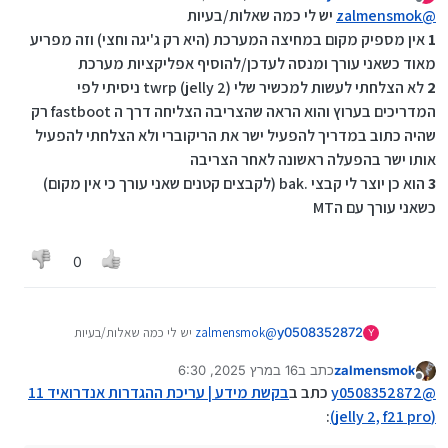
נערך לאחרונה על ידי
מנותק
@
zalmensmok
יש לי כמה שאלות/בעיות
1
אין מספיק מקום במחיצה המערכת (היא רק ג'יגה וחצי) וזה מפריע
מאוד כשאני עורך ומנסה לעדכן/להוסיף אפליקציות מערכת
2
לא הצלחתי לעשות למכשיר שלי (jelly 2) twrp ניסיתי לפי
המדריכים בערוץ והוא הראה שהצריבה הצליחה דרך ה fastboot רק
שהיה כתוב במדריך להפעיל ישר את הריקוברי ולא הצלחתי להפעיל
אותו ישר בהפעלה ראשונה לאחר הצריבה
3
הוא כן יוצר לי קבצי .bak (לקבצים קטנים שאני עורך כי אין מקום)
כשאני עורך עם הMT
0
y0508352872
@
zalmensmok
יש לי כמה שאלות/בעיות
Y
1
אין מספיק מקום במחיצה המערכת (היא רק ג'יגה
zalmensmok
כתב ב
16 במרץ 2025, 6:30
וחצי) וזה מפריע מאוד כשאני עורך ומנסה
נערך לאחרונה על ידי
מנותק
לעדכן/להוסיף אפליקציות מערכת
@
y0508352872
כתב ב
בקשת מידע | עריכת ההגדרות אנדרואיד 11
2
לא הצלחתי לעשות למכשיר שלי (jelly 2) twrp
:
(jelly 2, f21 pro)
ניסיתי לפי המדריכים בערוץ והוא הראה שהצריבה
הצליחה דרך ה fastboot רק שהיה כתוב במדריך