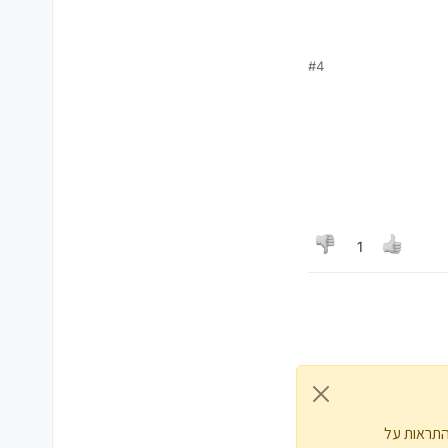
#4
1
התראות על