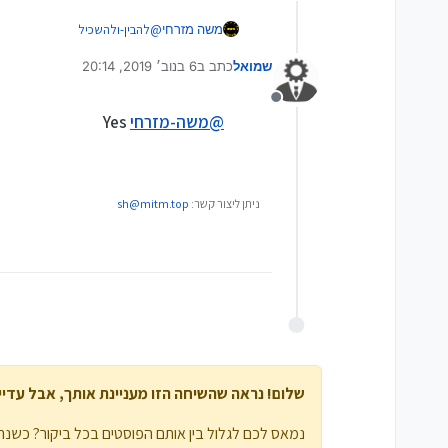
משה מזרחי
@
להבין-ולהשכיל
ואז יהיה גישה לכל הקבצים כמו שה
שמואל
כתב ב
6 בנוב׳ 2019, 20:14
נערך לאחרונה על ידי
מנותק
@
משה-מזרחי
Yes
ניתן ליצור קשר:
sh@mitm.top
שלום! נראה שהשיחה הזו מעניינת אותך, אבל עדיין 
נמאס לכם לגלול בין אותם הפוסטים בכל ביקור? כשנרש