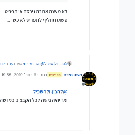
לא משנה אם זה גירסה או תפריט
פשוט תחליף לתפריט לא כשר...
@
משה-מזרחי
אמר ב
עזרה לנוקיה
להבין ולהשכיל
משה מזרחי
כתב ב
6 בנוב׳ 2019, 19:55
מדריכים
נערך לאחרונה על ידי
חבר שלי עשה הכשרה לטלפון 208 בחנ
ועכשיו הוא רוצה להחזיר את 
מנותק
לא משנה אם זה גירסה או תפר
@
להבין-ולהשכיל
אבל אני לא בטוח שזה באמת 
פשוט תחליף לתפריט לא כשר..
אבל שמכניסים לו ישומים צר
ואז יהיה גישה לכל הקבצים כמו שהי
איך אני יודע אם זה גרסה או