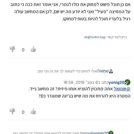
אם כן תוכל פשוט למחוק את כולו לגמרי, אני אומר זאת ככה כי כתוב
על המחיצה "פעיל" ואני לא יודע מה יש שם, לכן אם המחשב עולה
רגיל בלעדיו תוכל להיות בטוח למחוקו.
ניתן ליצור קשר:
sh@mitm.top
0
ואולי לסיום כדי לעשות לך את זה הכי טוב:
שמואל
yonig20
כתב ב
6 בנוב׳ 2019, 18:58
Y
תנסה להפעיל את המחשב שכונן ה1TB בחוץ ותבדוק אם הוא
נערך לאחרונה על ידי
מנותק
@
שמואל
עולה.
אתה מתכוין להוציא אותו פיזית? זה מחשב נייד.
אם כן תוכל פשוט למחוק את כולו לגמרי, אני אומר זאת ככה
המטרה היא להרויח את מה שיש בג'יגה שמוגדר כD?
כי כתוב על המחיצה "פעיל" ואני לא יודע מה יש שם, לכן אם
המחשב עולה רגיל בלעדיו תוכל להיות בטוח למחוקו.
0
yonig20
@
שמואל
אתה מתכוין להוציא אותו פיזית? זה מחשב נייד.
Y