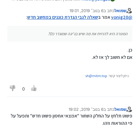
המטרה היא להרויח את מה שיש בג'יגה שמוגדר כD?
שמואל
כתב ב
6 בנוב׳ 2019, 19:01
נערך לאחרונה על ידי
מנותק
@
yonig20
אמר ב
שאלה לגבי הגדרת כוננים במחשב חדש
:
המטרה היא להרויח את מה שיש בג'יגה שמוגדר כD?
כן.
אם לא חשוב לך אז לא.
ניתן ליצור קשר:
sh@mitm.top
0
שמואל
כתב ב
6 בנוב׳ 2019, 19:02
נערך לאחרונה על ידי
מנותק
פשוט תלחץ על החלק השחור "אמצאי אחסון פשוט חדש" ותפעל על
פי ההוראות וזהו.