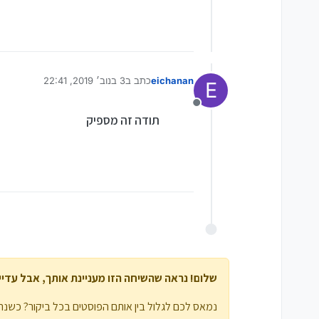
eichanan
כתב ב
3 בנוב׳ 2019, 22:41
E
נערך לאחרונה על ידי
מנותק
תודה זה מספיק
שלום! נראה שהשיחה הזו מעניינת אותך, אבל עדיין 
נמאס לכם לגלול בין אותם הפוסטים בכל ביקור? כשנרש