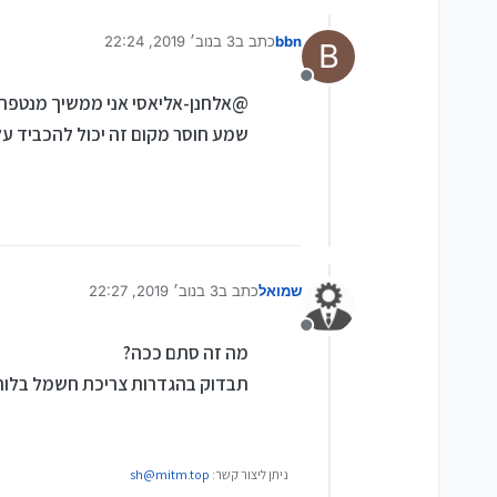
bbn
כתב ב
3 בנוב׳ 2019, 22:24
B
נערך לאחרונה על ידי
מנותק
@אלחנן-אליאסי אני ממשיך מנטפרי.
שמע חוסר מקום זה יכול להכביד על
שמואל
כתב ב
3 בנוב׳ 2019, 22:27
נערך לאחרונה על ידי
מנותק
מה זה סתם ככה?
תבדוק בהגדרות צריכת חשמל בלוח 
ניתן ליצור קשר:
sh@mitm.top