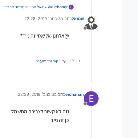
@
שמואל
אמר ב
המחשב מתכבה
:
eichanan
E
שמואל
כתב ב
3 בנוב׳ 2019, 22:28
נערך לאחרונה על ידי
מה זה סתם ככה?
תבדוק בהגדרות צריכת חשמל בל
מנותק
ממשבאמצע עבודה
@אלחנן-אליאסי זה נייד?
ניתן ליצור קשר:
sh@mitm.top
eichanan
כתב ב
3 בנוב׳ 2019, 22:29
E
נערך לאחרונה על ידי
מנותק
וזה לא קשור לצריכת החשמל
כן זה נייד