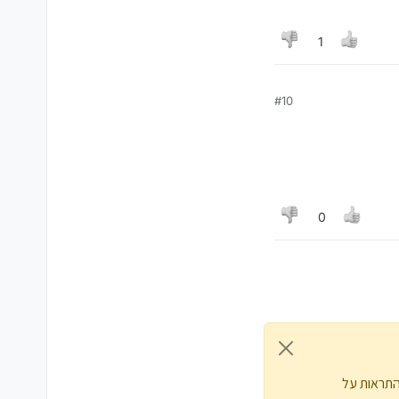
1
#10
0
התראות על