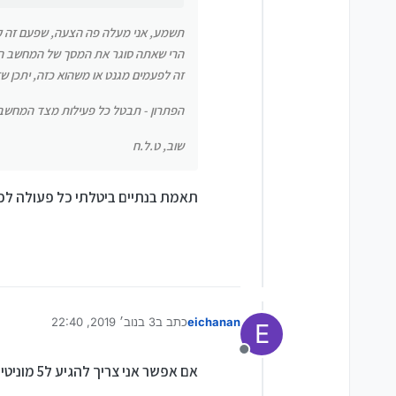
תשמע, אני מעלה פה הצעה, שפעם זה קרה
הרי שאתה סוגר את המסך של המחשב המ
זה לפעמים מגנט או משהוא כזה, יתכן ש
הפתרון - תבטל כל פעילות מצד המחשב
שוב, ט.ל.ח
תאמת בנתיים ביטלתי כל פעולה לפנ
eichanan
כתב ב
3 בנוב׳ 2019, 22:40
E
נערך לאחרונה על ידי
מנותק
אם אפשר אני צריך להגיע ל5 מוניטין כדי שיהי לי יותר קל כי בנתיים הוא מגביל אותי בשליחת הודעות אם אפשר תודה