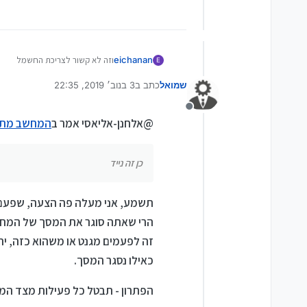
eichanan
וזה לא קשור לצריכת החשמל
E
כן זה נייד
שמואל
כתב ב
3 בנוב׳ 2019, 22:35
נערך לאחרונה על ידי שמואל
11 במרץ 2019, 22:35
מנותק
@אלחנן-אליאסי אמר ב
המחשב מת
כן זה נייד
תשמע, אני מעלה פה הצעה, שפעם זה
הרי שאתה סוגר את המסך של המחש
זה לפעמים מגנט או משהוא כזה, י
כאילו נסגר המסך.
הפתרון - תבטל כל פעילות מצד ה