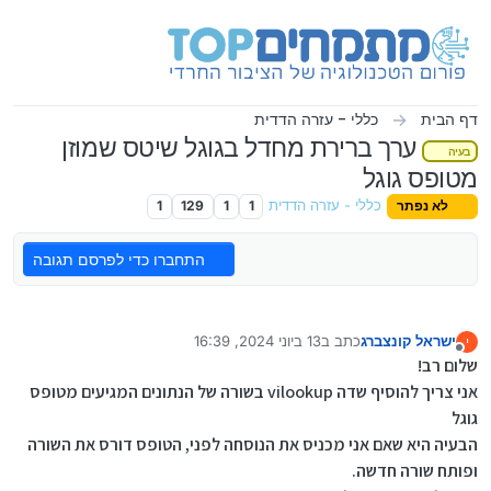
ילוג לתוכן
דף הבית
כללי - עזרה הדדית
ערך ברירת מחדל בגוגל שיטס שמוזן
בעיה
מטופס גוגל
לא נפתר
כללי - עזרה הדדית
1
1
129
1
התחברו כדי לפרסם תגובה
ישראל קונצברג
כתב ב
13 ביוני 2024, 16:39
י
נערך לאחרונה על ידי
מנותק
שלום רב!
אני צריך להוסיף שדה vilookup בשורה של הנתונים המגיעים מטופס
גוגל
הבעיה היא שאם אני מכניס את הנוסחה לפני, הטופס דורס את השורה
ופותח שורה חדשה.