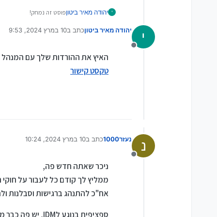
יהודה מאיר ביטון
פוסט זה נמחק!
י
יהודה מאיר ביטון
כתב ב
10 במרץ 2024, 9:53
י
נערך לאחרונה על ידי
מנותק
האיץ את ההורדות שלך עם המנהל 
טקסט קישור
נעזר1000
כתב ב
10 במרץ 2024, 10:24
נ
נערך לאחרונה על ידי נעזר1000
3 באוק׳ 2024
מנותק
ניכר שאתה חדש פה,
ממליץ לך קודם כל לעבור על חוקי 
אח"כ להתנהג ברגישות וסבלנות ולה
ספציפית בנוגע לIDM, יש פה כבר מספיק שרשורים ואין צורך להעמיס,