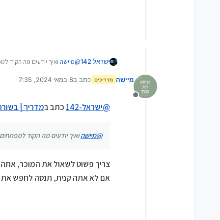
זה בהרבה מכשירים או רק בדגם מסוי
ישראל 142
@
מיישה
ואיך יודעים מה הקוד למ
מיישה
כתב ב
8 במאי 2024, 7:35
מדריכים
נערך לאחרונה על ידי
מנותק
@
ישראל-142
כתב ב
מדריך | בשורה
@
מיישה
ואיך יודעים מה הקוד למפתחים
צריך פשוט לשאול את המוכר, אתה 
אם לא אתה קנית, תנסה לחפש את שם