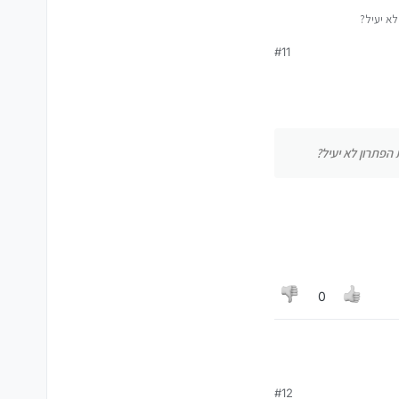
א יעיל?
#11
תעברו לחלון השני, שם בניפוי באגים תבחרו באפשרות האחרונה חיבור ע"י קוד, ייפתח לכם חלון עם קוד, תוודאו שכל הספרות בחלון של הPAIR תואמות, הכניסו
הפתרון לא יעיל?
0
#12