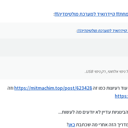
הוא בלי חיבור למחשב אלא עם ניפוי באגים אלחוטי. לכן אני שואל למה בשאר המערכות הפתרון
חת!!! קיידרואיד למערכת מולטימדיה!!!
:
י אלחוטי, רק ניפוי USB.
קיידרואיד למערכת מולטימדיה!!!
:
י אלחוטי, רק ניפוי USB.
 עוד רעיונות כמו זה
https://mitmachim.top/post/623428
וזה
https
נוניות עדיין לא יודעים מה לעשות...
מדריך הזה אחרי מה שכתבת
כאן
?