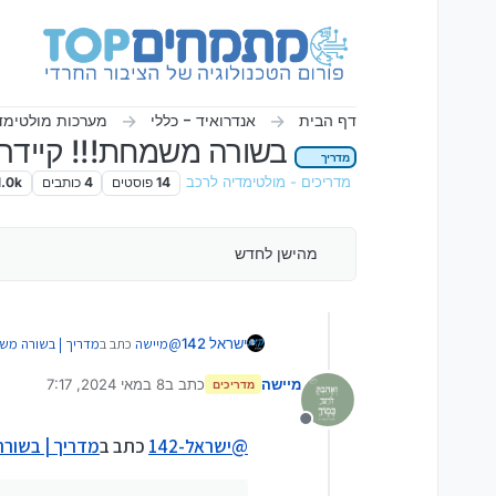
ילוג לתוכן
דף הבית
אנדרואיד - כללי
מערכות מולטימד
בשורה משמחת!!! קיידרו
מדריך
מדריכים - מולטימדיה לרכב
14
פוסטים
4
כותבים
1.0k
מהישן לחדש
@
מיישה
כתב ב
מדריך | בשורה משמ
ישראל 142
מיישה
כתב ב
8 במאי 2024, 7:17
מדריכים
נערך לאחרונה על ידי
הגדרות מפתח שם הקוד הוא 7890+שעה
מנותק
@
ישראל-142
כתב ב
מדריך | בשורה
זה בהרבה מכשירים או רק בדגם מס