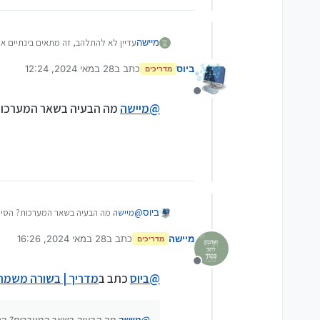
עדיין לא להתלהב, זה מתאים בינתיים אך ורק למ
מיישה
ביוס
כתב ב
28 במאי 2024, 12:24
חשוב מאד!!
צריך לשים את קיידרואיד במ
מדריכים
נערך לאחרונה על ידי
כמובן, למי שרוצה, יש בתיקייה הנ"ל סרט
מנותק
@
מיישה
מה הבעיה בשאר המערכות
1YVIik8xEZrLD6_5Y7Q22IO8UYb_CWh9F
להוריד כוכביות
(אם נחוץ, אני אוכל להעלות תמונות הסב
בהצלחה!
ביוס
@
מיישה
מה הבעיה בשאר המערכות? הסי
מיישה
כתב ב
28 במאי 2024, 16:26
מדריכים
נערך לאחרונה על ידי
מנותק
@
ביוס
כתב ב
מדריך | בשורה משמחת
@
מיישה
מה הבעיה בשאר המערכות? ה