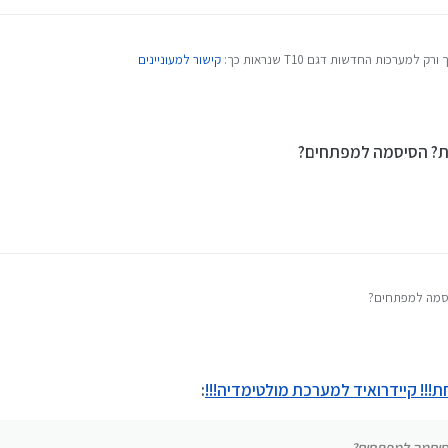
ערכות החדשות דגם T10 שנראות כך:
קישור למעוניינים
סך הפנימי שבמסך הבית כדי שקיידרואיד ייפעל כל הזמן ברקע, ולא ייפול, כי אם הוא נופל גם 
ון הסבר
? הסיסמה למפתחים?
https://drive.google.com/drive/u/1/folders/********
ר)
סמה למפתחים?
!!! קיידרואיד למערכת מולטימדיה!!!
:
סיסמה למפתחים?