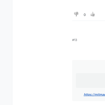
0
#13
https
https://mitma