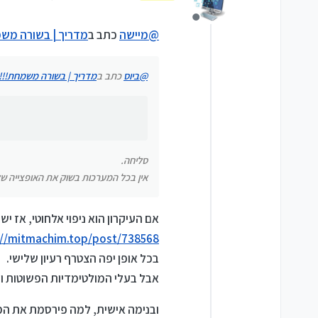
נערך לאחרונה על ידי
@
מיישה
מה נסגר? הפתרון שהצעת כאן 
מנותק
@
מיישה
כתב ב
מדריך | בשורה משמ
סליחה.
אין בכל המערכות בשוק את האופצייה של ניפו
@
ביוס
כתב ב
מדריך | בשורה משמחת!!! 
סליחה.
אין בכל המערכות בשוק את האופצייה של ניפו
אם העיקרון הוא ניפוי אלחוטי, אז יש
://mitmachim.top/post/738568
בכל אופן יפה הצטרף רעיון שלישי.
אבל בעלי המולטימדיות הפשוטות והבי
ובנימה אישית, למה פירסמת את ה