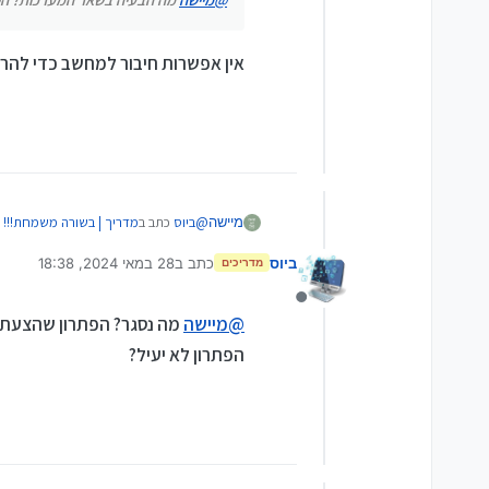
אין אפשרות חיבור למחשב כדי להרי
@
ביוס
כתב ב
מדריך | בשורה משמחת!!! ק
מיישה
ביוס
כתב ב
28 במאי 2024, 18:38
מדריכים
נערך לאחרונה על ידי
@
מיישה
מה הבעיה בשאר המערכות? 
מנותק
@
מיישה
מה נסגר? הפתרון שהצעת כא
אין אפשרות חיבור למחשב כדי להריץ את 
הפתרון לא יעיל?
קודם כל תודה וקרדיט ל
@
לא-מתייאש
ו
אז ככה, מורידים את קיידרואיד ואת hackendebug מהתיקייה הזאת