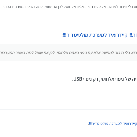
https://drive.google.com/drive/u/1/folders/********
 בלי חיבור למחשב אלא עם ניפוי באגים אלחוטי. לכן אני שואל למה בשאר המערכות הפתרון ל
 במכשיר.
י אינטרנט.
ר, אם עכשיו 9 בערב אז זה יהיה 789021.
 לכם בקשת אישור, תאשרו.
!!! קיידרואיד למערכת מולטימדיה!!!
:
קצייה hackendebug
חצו, ייפתח לכם חלון חיבור, למטה באמצע תלחצו PAIR.
א בלי חיבור למחשב אלא עם ניפוי באגים אלחוטי. לכן אני שואל למה בשאר המערכות 
השני.
ניסו את הפקודה:
dpm set-device-owner com.k
ניפוי אלחוטי, רק ניפוי USB.
יידרואיד למערכת מולטימדיה!!!
: