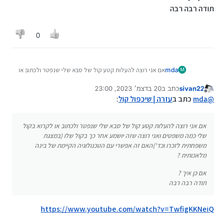
תודה רבה רבה
0
אם אני רוצה להעלות קטע קול של סבא שלי שנפטר ולכתוב או
mda
M
לקרוא בקול שלי כמה משפטים ואני רוצה שזה יושמע אחר כך
בקול שלו (במצגת משפחתית לזכרו וכד')האם זה אפשרי עם
sivan22
כתב ב
20 בדצמ׳ 2023, 23:00
אם כן איך ?
נערך לאחרונה על ידי
מנותק
הטכנולוגיה הקיימת של בינה מלאכותית ?
תודה רבה רבה
@
mda
כתב ב
עזרה | שיכפול קול
:
אם אני רוצה להעלות קטע קול של סבא שלי שנפטר ולכתוב או לקרוא בקול
שלי כמה משפטים ואני רוצה שזה יושמע אחר כך בקול שלו (במצגת
משפחתית לזכרו וכד')האם זה אפשרי עם הטכנולוגיה הקיימת של בינה
מלאכותית ?
אם כן איך ?
תודה רבה רבה
https://www.youtube.com/watch?v=TwfigKKNeiQ