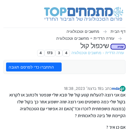
ילוג לתוכן
דף הבית
מחשבים וטכנולוגיה
עזרה הדדית - מחשבים וטכנולוגיה
שיכפול קול
עזרה
עזרה הדדית - מחשבים וטכנולוגיה
4
3
173
4
התחברו כדי לפרסם תגובה
mda
כתב ב
19 בדצמ׳ 2023, 18:38
M
נערך לאחרונה על ידי
מנותק
אם אני רוצה להעלות קטע קול של סבא שלי שנפטר ולכתוב או לקרוא
בקול שלי כמה משפטים ואני רוצה שזה יושמע אחר כך בקול שלו
(במצגת משפחתית לזכרו וכד')האם זה אפשרי עם הטכנולוגיה
הקיימת של בינה מלאכותית ?
אם כן איך ?