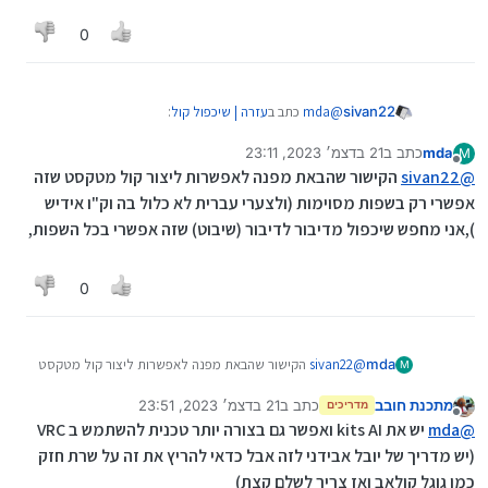
0
@
mda
כתב ב
עזרה | שיכפול קול
:
sivan22
mda
כתב ב
21 בדצמ׳ 2023, 23:11
M
נערך לאחרונה על ידי
מנותק
אם אני רוצה להעלות קטע קול של סבא שלי שנפטר
@
sivan22
הקישור שהבאת מפנה לאפשרות ליצור קול מטקסט שזה
ולכתוב או לקרוא בקול שלי כמה משפטים ואני רוצה
אפשרי רק בשפות מסוימות (ולצערי עברית לא כלול בה וק"ו אידיש
https://www.youtube.com/watch?v=TwfigKKNeiQ
שזה יושמע אחר כך בקול שלו (במצגת משפחתית
),אני מחפש שיכפול מדיבור לדיבור (שיבוט) שזה אפשרי בכל השפות,
לזכרו וכד')האם זה אפשרי עם הטכנולוגיה הקיימת
של בינה מלאכותית ?
0
אם כן איך ?
תודה רבה רבה
mda
@
sivan22
הקישור שהבאת מפנה לאפשרות ליצור קול מטקסט
M
שזה אפשרי רק בשפות מסוימות (ולצערי עברית לא כלול בה
מתכנת חובב
כתב ב
21 בדצמ׳ 2023, 23:51
וק"ו אידיש ),אני מחפש שיכפול מדיבור לדיבור (שיבוט) שזה
מדריכים
נערך לאחרונה על ידי
מנותק
אפשרי בכל השפות,
@
mda
יש את kits AI ואפשר גם בצורה יותר טכנית להשתמש ב VRC
(יש מדריך של יובל אבידני לזה אבל כדאי להריץ את זה על שרת חזק
כמו גוגל קולאב ואז צריך לשלם קצת)