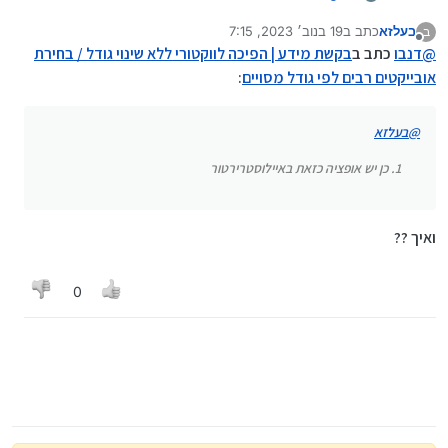
בעלזא
כתב ב
19 בנוב׳ 2023, 7:15
ב
כן יש אופציה כזאת באיילוסטרירטור
נערך לאחרונה על ידי
מנותק
@
דנבו
כתב ב
בקשת מידע | הפיכה לווקטורי ללא שינוי גודל / בחירת
אובייקטים רבים לפי גודל מסויים
:
@
בעלזא
כן יש אופציה כזאת באיילוסטרירטור
ואיך ??
0