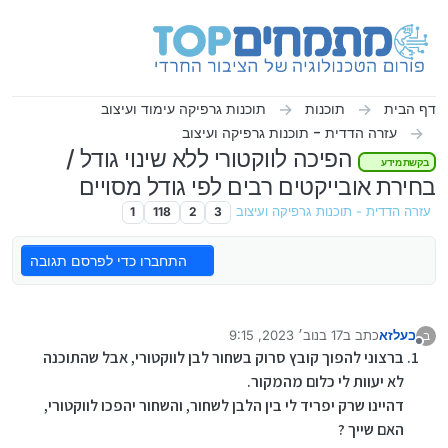
ילוג לתוכן
דף הבית
תוכנות
תוכנות גרפיקה עימוד ועיצוב
עזרה הדדית - תוכנות גרפיקה ועיצוב
הפיכה לווקטורי ללא שינוי גודל /
בקשת מידע
בחירת אובייקטים רבים לפי גודל מסויים
עזרה הדדית - תוכנות גרפיקה ועיצוב
3
2
118
1
התחברו כדי לפרסם תגובה
בעלזא
כתב ב
17 בנוב׳ 2023, 9:15
ב
נערך לאחרונה על ידי
מנותק
ברצוני להפוך קובץ סרוק בשחור לבן לווקטורי, אבל שהתוכנה
לא יעוות לי כלום מהמקור.
דהיינו שרק יפריד לי בין הלבן לשחור, והשחור יהפכו לווקטורי,
האם שייך ?