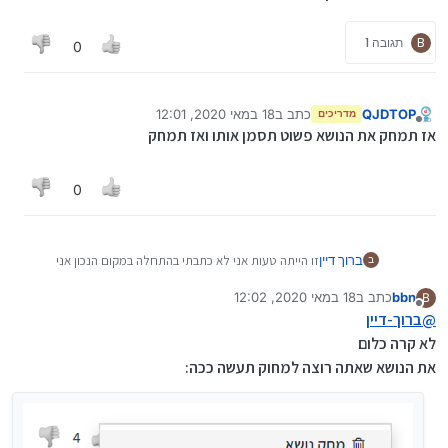
B
תגובה 1
0
QJDTOP
כתב ב
18 במאי 2020, 12:01
מדריכים
נערך לאחרונה על ידי
מנותק
אז תמחק את הנושא פשוט תסמן אותו ואז תמחק
0
ברוך דיין
זו הייתה טעות אני לא כתבתי בהתחלה במקום הנכון אני
ב
משתמש חדש ולא ידעתי איך מגיעים
bbn
כתב ב
18 במאי 2020, 12:02
B
נערך לאחרונה על ידי
מנותק
@
ברוך-דיין
לא קרה כלום
את הנושא שאתה רוצה למחוק תעשה ככה: