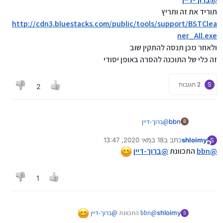
תוריד את זה ותריץ
http://cdn3.bluestacks.com/public/tools/support/BSTClea
ner_All.exe
ולאחר מכן תנסה להתקין שוב
זה כלי של התוכנה להסרה באופן יסודי
S
2 תגובות
2
bbn
@
ברוך-דיין
B
תוריד את זה ותריץ
shloimy
כתב ב
18 במאי 2020, 13:47
http://cdn3.bluestacks.com/public/tools/support/BSTCl
S
נערך לאחרונה על ידי
מנותק
@
bbn
התכוונת
@
eaner_All.exe
ברוך-דיין
ולאחר מכן תנסה להתקין שוב
זה כלי של התוכנה להסרה באופן יסודי
1
@
bbn
התכוונת
@
ברוך-דיין
shloimy
S