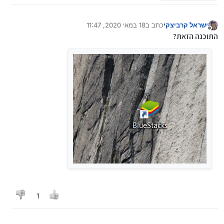
ישראל קרביצקי
כתב ב
18 במאי 2020, 11:47
נערך לאחרונה על ידי
מנותק
התוכנה הזאת?
1