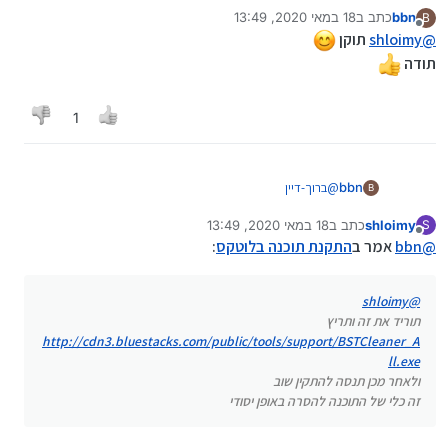
bbn
כתב ב
18 במאי 2020, 13:49
B
נערך לאחרונה על ידי bbn
מנותק
@
shloimy
תוקן
תודה
1
bbn
@
ברוך-דיין
B
תוריד את זה ותריץ
shloimy
כתב ב
18 במאי 2020, 13:49
http://cdn3.bluestacks.com/public/tools/support/BSTCl
S
נערך לאחרונה על ידי shloimy
מנותק
@
bbn
אמר ב
eaner_All.exe
התקנת תוכנה בלוטקס
:
ולאחר מכן תנסה להתקין שוב
זה כלי של התוכנה להסרה באופן יסודי
shloimy
@
תוריד את זה ותריץ
http://cdn3.bluestacks.com/public/tools/support/BSTCleaner_A
ll.exe
ולאחר מכן תנסה להתקין שוב
זה כלי של התוכנה להסרה באופן יסודי