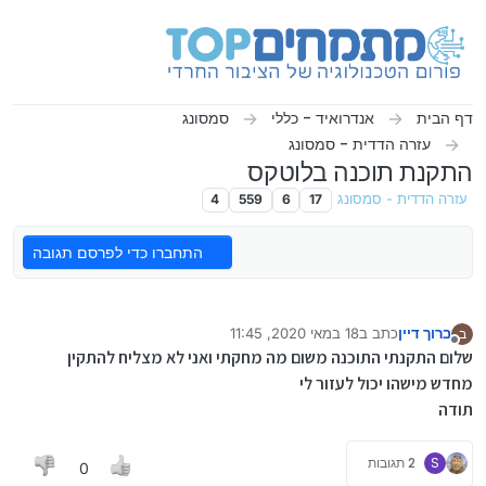
ילוג לתוכן
דף הבית
אנדרואיד - כללי
סמסונג
עזרה הדדית - סמסונג
התקנת תוכנה בלוטקס
עזרה הדדית - סמסונג
17
6
559
4
התחברו כדי לפרסם תגובה
ברוך דיין
כתב ב
18 במאי 2020, 11:45
ב
נערך לאחרונה על ידי
מנותק
שלום התקנתי התוכנה משום מה מחקתי ואני לא מצליח להתקין
מחדש מישהו יכול לעזור לי
תודה
S
2 תגובות
0