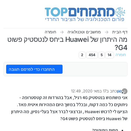
ילוג לתוכן
דף הבית
מחשבים וטכנולוגיה
חומרה
מה היתרון של Huawei ביחס לנטסטיק פשוט
G4?
חומרה
14
5
454
2
התחברו כדי לפרסם תגובה
נגן
כתב ב
17 במאי 2020, 12:49
נ
נערך לאחרונה על ידי
מנותק
אני משתמש בנטסטיק 4G רגיל, אבל בהורדות זה קטסטרופה -
ניתוקים כל כמה דקות, ובכלל במשך היום המהירות איטית מאד.
הציעו לי לרכוש Huawei , וברצוני לברר אצל בעלי נסיון, מה היתרון
של Huawei ביחס לנטסטיק פשוט G4?
פחות ניתוקים?