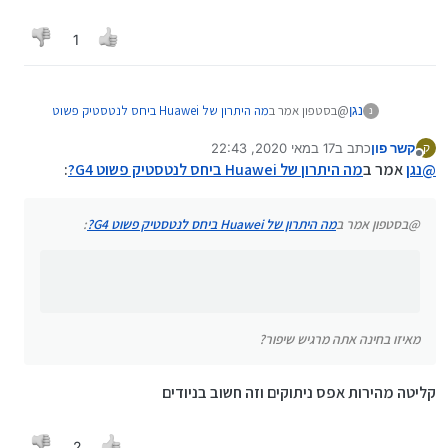
1
@בסטפון אמר ב
מה היתרון של Huawei ביחס לנטסטיק פשוט
נגן
נ
:
G4?
קשר פון
כתב ב
17 במאי 2020, 22:43
ק
נערך לאחרונה על ידי
מנותק
אני שעברתי אתמול מLTE4G להוואיוי מרגיש כל רגע שלא
@
נגן
אמר ב
מה היתרון של Huawei ביחס לנטסטיק פשוט G4?
:
עברתי סתם בזבוז בדגם שלי HUAWEI עם בטריה
מאיזו בחינה אתה מרגיש שיפור?
@בסטפון אמר ב
מה היתרון של Huawei ביחס לנטסטיק פשוט G4?
:
מאיזו בחינה אתה מרגיש שיפור?
קליטה מהירות אפס ניתוקים וזה חשוב בניודים
2