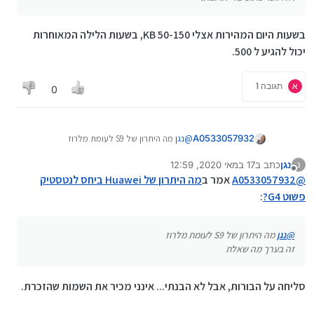
בשעות היום המהירות אצלי 50-150 KB, בשעות הלילה המאוחרות
יכול להגיע ל 500.
א
תגובה 1
0
A0533057932
@
נגן
מה היתרון של S9 לעומת מלרוז
זה בערך מה שאלת
נגן
כתב ב
17 במאי 2020, 12:59
נ
נערך לאחרונה על ידי
מנותק
@
A0533057932
אמר ב
מה היתרון של Huawei ביחס לנטסטיק
פשוט G4?
:
@
נגן
מה היתרון של S9 לעומת מלרוז
זה בערך מה שאלת
סליחה על הבורות, אבל לא הבנתי... אינני מכיר את השמות שהזכרת.