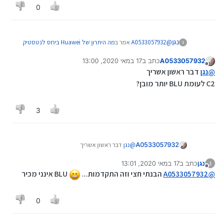
0
@
A0533057932
אמר ב
מה היתרון של Huawei ביחס לנטסטיק
נגן
נ
פשוט G4?
:
A0533057932
כתב ב
17 במאי 2020, 13:00
נערך לאחרונה על ידי
מנותק
@
נגן
מה היתרון של S9 לעומת מלרוז
@
נגן
דבר ראשון אשריך
זה בערך מה שאלת
C2 לעומת BLU יותר מובן?
סליחה על הבורות, אבל לא הבנתי... אינני מכיר את השמות
שהזכרת.
3
A0533057932
@
נגן
דבר ראשון אשריך
C2 לעומת BLU יותר מובן?
נגן
כתב ב
17 במאי 2020, 13:01
נ
נערך לאחרונה על ידי
מנותק
@
A0533057932
הבנתי חצי וזה התקדמות...
BLU אינני מכיר
0