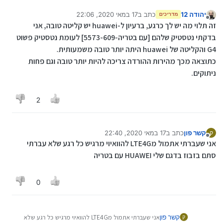
יהודה 12
כתב ב
17 במאי 2020, 22:06
מדריכים
נערך לאחרונה על ידי
מנותק
זה תלוי מה יש לך כרגע, ברעיון ל-huawei יש קליטה טובה, אני
בדקתי נטסטיק שלהם [עם בטריה-5573-609] לעומת נטסטיק פשוט
G4 והקליטה של huawei היתה יותר טובה משמעותית.
כתוצאה מכך מהירות ההורדה צריכה להיות יותר טובה וגם פחות
ניתוקים.
2
קשר פון
כתב ב
17 במאי 2020, 22:40
ק
נערך לאחרונה על ידי
מנותק
אני שעברתי אתמול מLTE4G להוואיוי מרגיש כל רגע שלא עברתי
סתם בזבוז בדגם שלי HUAWEI עם בטריה
0
קשר פון
אני שעברתי אתמול מLTE4G להוואיוי מרגיש כל רגע שלא
ק