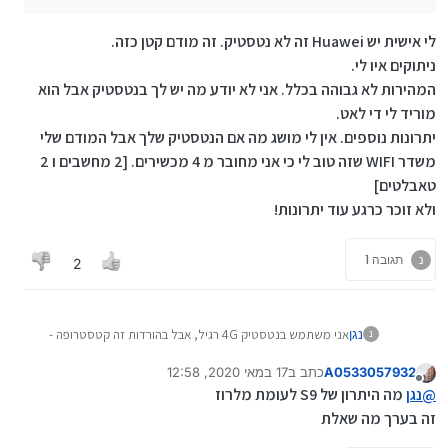
לי אישית יש Huawei זה לא נטסטיק. זה מודם קטן כזה.
ניתוקים איו לי.
המהירות לא גבוהה בכלל. אני לא יודע מה יש לך בנטסטיק אבל הוא
מוריד לי די לאט.
יתרונות נוספים. אין לי מושג מה אם הנטסטיק שלך אבל המודם שלי
משדר WIFI שזה טוב לי כי אני מחובר מ 4 מכשירים. [2 מחשבים ו 2
טאבלטים]
ולא זוכר כרגע עוד יתרונות!
נ
תגובה 1
2
אני משתמש בנטסטיק 4G רגיל, אבל בהורדות זה קטסטרופה -
נגן
נ
ניתוקים כל כמה דקות, ובכלל במשך היום המהירות איטית מאד.
הציעו לי לרכוש Huawei , וברצוני לברר אצל בעלי נסיון, מה
A0533057932
כתב ב
17 במאי 2020, 12:58
פחות ניתוקים?
נערך לאחרונה על ידי
מנותק
היתרון של Huawei ביחס לנטסטיק פשוט G4?
מהירות גבוהה יותר? ואם כן - בכמה?
@
נגן
מה היתרון של S9 לעומת מלרוז
יתרונות נוספים?
זה בערך מה שאלת