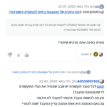
עברתי סתם בזבוז בדגם שלי HUAWEI עם בטריה
נגן
כתב ב
17 במאי 2020, 22:41
נ
נערך לאחרונה על ידי
מנותק
@בסטפון אמר ב
מה היתרון של Huawei ביחס לנטסטיק פשוט G4?
:
אני שעברתי אתמול מLTE4G להוואיוי מרגיש כל רגע שלא עברתי סתם בזבוז
בדגם שלי HUAWEI עם בטריה
מאיזו בחינה אתה מרגיש שיפור?
ק
2 תגובות
0
@בסטפון אמר ב
מה היתרון של Huawei ביחס לנטסטיק פשוט
נגן
נ
:
G4?
A0533057932
כתב ב
17 במאי 2020, 22:42
נערך לאחרונה על ידי
מנותק
אני שעברתי אתמול מLTE4G להוואיוי מרגיש כל רגע שלא
@
נגן
לכל מוצר תקשורת יש שבב שממיר את הגלי התקשורת
עברתי סתם בזבוז בדגם שלי HUAWEI עם בטריה
לרשת(אנטנה ומעבד)
מאיזו בחינה אתה מרגיש שיפור?
אין מה להשוות מעבד איכותי למעבד לא איכותי
גם באם האנטנה היא אותו אנטנה עדין המעבד שונה לגמרי