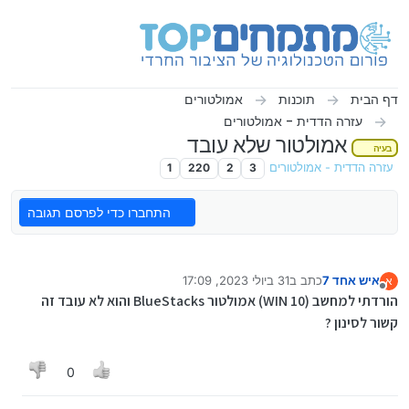
ילוג לתוכן
דף הבית
תוכנות
אמולטורים
עזרה הדדית - אמולטורים
אמולטור שלא עובד
בעיה
עזרה הדדית - אמולטורים
3
2
220
1
התחברו כדי לפרסם תגובה
איש אחד 7
כתב ב
31 ביולי 2023, 17:09
א
נערך לאחרונה על ידי איש אחד 7
מנותק
הורדתי למחשב (WIN 10) אמולטור BlueStacks והוא לא עובד זה
קשור לסינון ?
0