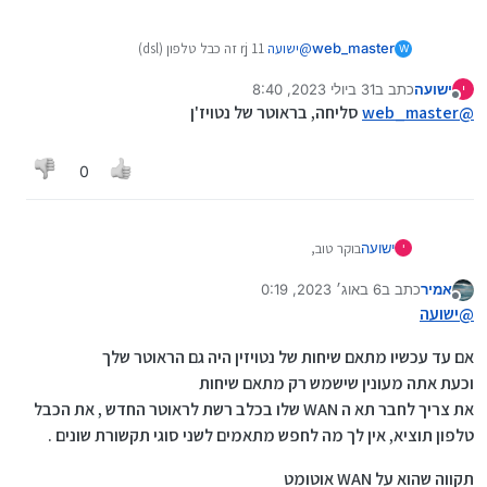
web_master
@
ישועה
rj 11 זה כבל טלפון (dsl)
W
איזה ראוטר הוא הישן
ישועה
כתב ב
31 ביולי 2023, 8:40
י
נערך לאחרונה על ידי
מנותק
@
web_master
סליחה, בראוטר של נטויז'ן
0
בוקר טוב,
ישועה
י
אני מנוי של אתרוג באינטרנט שיושב על ראוטר שלהם, (סיב
אופטי)
אמיר
כתב ב
6 באוג׳ 2023, 0:19
תודה ענקית!!!!
נערך לאחרונה על ידי
מנותק
ויש לי מנוי טלפון של נטויז'ן שיושב על הראוטר שלהם (עם
@
ישועה
היוזר של אתרוג),
זה קצת דחוף לי
כיצד אני יכול לבצע הצלבה בין שני הראוטרים בכדי שיעבדו
אם עד עכשיו מתאם שיחות של נטויזין היה גם הראוטר שלך
שניהם יחד? כלומר שהראוטר של נטויז'ן ישאב מידע מהראוטר
וכעת אתה מעונין שישמש רק מתאם שיחות
של אתרוג?
את צריך לחבר תא ה WAN שלו בכלב רשת לראוטר החדש , את הכבל
טלפון תוציא, אין לך מה לחפש מתאמים לשני סוגי תקשורת שונים .
תקווה שהוא על WAN אוטומט