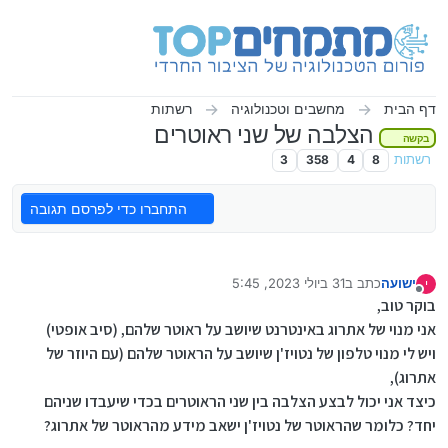
ילוג לתוכן
דף הבית
מחשבים וטכנולוגיה
רשתות
הצלבה של שני ראוטרים
בקשה
רשתות
8
4
358
3
התחברו כדי לפרסם תגובה
ישועה
כתב ב
31 ביולי 2023, 5:45
י
נערך לאחרונה על ידי ישועה
מנותק
בוקר טוב,
אני מנוי של אתרוג באינטרנט שיושב על ראוטר שלהם, (סיב אופטי)
ויש לי מנוי טלפון של נטויז'ן שיושב על הראוטר שלהם (עם היוזר של
אתרוג),
כיצד אני יכול לבצע הצלבה בין שני הראוטרים בכדי שיעבדו שניהם
יחד? כלומר שהראוטר של נטויז'ן ישאב מידע מהראוטר של אתרוג?