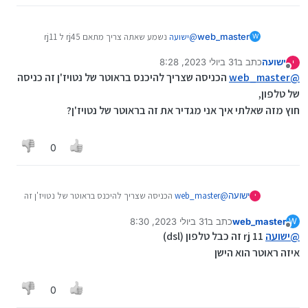
web_master
@
ישועה
נשמע שאתה צריך מתאם rj45 ל rj11
W
(משהו
כזה
)
ישועה
כתב ב
31 ביולי 2023, 8:28
י
למרות שאני לא כ"כ מצליח להבין במה מדובר
נערך לאחרונה על ידי ישועה
מנותק
@
web_master
הטלפון לא יכול להתחבר עם כבל רשת רגיל לראוטר
הכניסה שצריך להיכנס בראוטר של נטויז'ן זה כניסה
של אתרוג (גם בראוטר סיבים יש יציאות רגילות)
של טלפון,
חוץ מזה שאלתי איך אני מגדיר את זה בראוטר של נטויז'ן?
0
ישועה
@
web_master
הכניסה שצריך להיכנס בראוטר של נטויז'ן זה
י
כניסה של טלפון,
web_master
כתב ב
31 ביולי 2023, 8:30
W
חוץ מזה שאלתי איך אני מגדיר את זה בראוטר של נטויז'ן?
נערך לאחרונה על ידי
מנותק
@
ישועה
rj 11 זה כבל טלפון (dsl)
איזה ראוטר הוא הישן
0