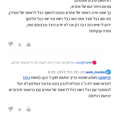
לא תואם סיבים אופטים)
גם אם היוזר הוא של אתרוג,
כך שאני חייב ראוטר של אתרוג וממנו למשוך כבל לראוטר של נטויז'ן,
(זה סוג כבל שצד אחד הוא כבל רשת וצד שני כבל טלפון)
ידוע לי שיש כזה דבר רק אני לא יודע כיצד מבצעים זאת,
תודה ענקית!!!
0
ישועה
@
sxsx
הטלפון של נטויז'ן חייב לעבוד רק כל הראוטר שלהם,
י
(שהוא לא תואם סיבים אופטים)
web_master
כתב ב
31 ביולי 2023, 8:20
W
גם אם היוזר הוא של אתרוג,
נערך לאחרונה על ידי web_master
מנותק
@
ישועה
נשמע שאתה צריך מתאם rj45 ל rj11 (משהו
כזה
)
כך שאני חייב ראוטר של אתרוג וממנו למשוך כבל לראוטר של
נטויז'ן, (זה סוג כבל שצד אחד הוא כבל רשת וצד שני כבל
למרות שאני לא כ"כ מצליח להבין במה מדובר הטלפון לא יכול
טלפון)
להתחבר עם כבל רשת רגיל לראוטר של אתרוג (גם בראוטר סיבים יש
ידוע לי שיש כזה דבר רק אני לא יודע כיצד מבצעים זאת,
יציאות רגילות)
תודה ענקית!!!
0