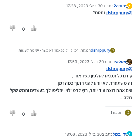
מהרגע להרגע???
יהודה2
כתב ב
30 ביולי 2023, 17:28
י
נערך לאחרונה על ידי
מנותק
@
dshrppury
נחסם?
0
dshrppury
הכנסתי רמי לוי ל פלאפון לא כשר - יש מה לעשות
D
מהרגע להרגע???
אזולאי
כתב ב
30 ביולי 2023, 17:53
נערך לאחרונה על ידי
מנותק
dshrppury
@
קודם כל תכניס לטלפון כשר אחר,
זה משתחרר, לא יודע להגיד תוך כמה זמן.
ואם אתה רוצה עוד יותר, רוץ לרמי לוי ויחליפו לך בעשרים וחמש שקל
כולה...
D
תגובה 1
0
ידו בכול
כתב ב
30 ביולי 2023, 18:06
י