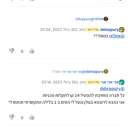
אזולאי
@
dshrppury
קודם כל תכניס לטלפון כשר אחר,
dshrppury
כתב ב
30 ביולי 2023, 20:04
D
זה משתחרר, לא יודע להגיד תוך כמה זמן.
מדריכים
נערך לאחרונה על ידי
מנותק
@
אזולאי
בטוח???
ואם אתה רוצה עוד יותר, רוץ לרמי לוי ויחליפו לך בעשרים
וחמש שקל כולה...
0
dshrppury
@
אני-אני-אני
איך ומה??
D
אני אני אני
כתב ב
30 ביולי 2023, 20:14
א
מדריכים
נערך לאחרונה על ידי
מנותק
dshrppury
@
כל חברה מחויבת להפעיל 24 קו לתקלות טכניות
אני נמצא לדוגמא בגולן ננעל לי הסים ב 2 בלילה התקשרתי ופתחו לי
0