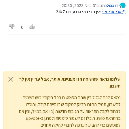
לא הגיוני זה מחויבות , מינימום של חברה
ידו בכול
כתב ב
31 ביולי 2023, 20:30
י
נערך לאחרונה על ידי
מנותק
@
אני-אני-אני
אין הכי נמי הם עונים 24/7
0
שלום! נראה שהשיחה הזו מעניינת אותך, אבל עדיין אין לך
חשבון.
נמאס לכם לגלול בין אותם הפוסטים בכל ביקור? כשנרשמים
לחשבון, תמיד תחזרו בדיוק למקום שבו הייתם קודם, ותוכלו
לבחור לקבל התראות על תגובות חדשות (בין אם במייל, ובין אם
בהתראת פוש). תוכלו גם לשמור סימניות ולפרגן ב-upvote
לפוסטים כדי להביע הערכה לחברי קהילה אחרים.