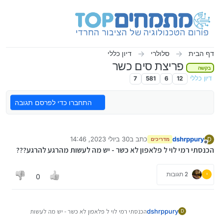
ילוג לתוכן
דף הבית
סלולרי
דיון כללי
פריצת סים כשר
בקשה
דיון כללי
12
6
581
7
התחברו כדי לפרסם תגובה
dshrppury
כתב ב
30 ביולי 2023, 14:46
D
מדריכים
נערך לאחרונה על ידי
מנותק
הכנסתי רמי לוי ל פלאפון לא כשר - יש מה לעשות מהרגע להרגע???
י
2 תגובות
0
dshrppury
הכנסתי רמי לוי ל פלאפון לא כשר - יש מה לעשות
D