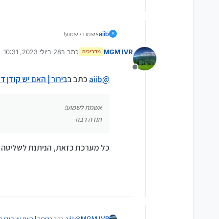
aiib
אשמח לשמוע!
A
תודה רבה
MGM IVR
כתב ב
28 ביולי 2023, 10:31
מדריכים
נערך לאחרונה על ידי MGM IVR
מנותק
@
aiib
כתב ב
בירור | האם יש קודן 
אשמח לשמוע!
תודה רבה
כל מערכת כזאת, הניתנת לשליטה עם api, תוכל להתחבר אליה דרך פלאפון כשר, אחרי עבודת ת
@
aiib
כתב ב
בירור | האם יש קודן
MGM IVR