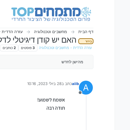
ילוג לתוכן
דף הבית
מחשבים וטכנולוגיה
עזרה הדדית -
האם יש קודן דיגיטלי לדל
בירור
עזרה הדדית - מחשבים וטכנולוגיה
3
פוסטים
2
כותבים
מהישן לחדש
aiib
כתב ב
28 ביולי 2023, 10:16
A
נערך לאחרונה על ידי aiib
מנותק
אשמח לשמוע!
תודה רבה