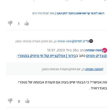
רוצה לזכור קריאת שמע בזמן? לחץ כאן!
||
אתר שכולו מדריכים
1
צדיק תמים
@
משה-שמחה
כן, אם תתקין תעודת אבטחה כמובן
משה שמחה
כתב ב
26 ביולי 2023, 13:37
מ
נערך לאחרונה על ידי
מנותק
@
צדיק-תמים
כתב ב
בירור | אפלקציית קול חי מיוזיק בנטפרי
:
@
משה-שמחה
כן, אם תתקין תעודת אבטחה כמובן
וזה אפשרי? כי הבנתי שיש בעיה אם תעודת אבטחה של נטפרי
באנדרואיד.
0