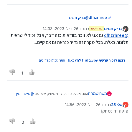
dfhzrhree
@
צדיק-תמים
בד"כ הבעיות במולטימדיה נובעות מכך שהמכשיר דורש
צדיק תמים
כתב ב
26 ביולי 2023, 14:33
נעילה ע"י קוד בעקבות ההתקנה של התעודה,
מדריכים
נערך לאחרונה על ידי צדיק תמים
מנותק
ובמולטימדיות החלק של הקוד מתפקשש הרבה פעמים
@
dfhzrhree
גם אני לא זוכר בוודאות כזה דבר, אבל זכור לי שראיתי
(בכל מיני אופנים), ואז נתקעים עם מכשיר נעול....
תלונות כאלה. בכל מקרה זה נדיר כנראה גם אם קיים...
לא נתקלתי במולטימדיות שלא איפשרו התקנה של
תעודה, אך כמובן 'לא שמענו אינה ראיה'.
רוצה לזכור קריאת שמע בזמן? לחץ כאן!
||
אתר שכולו מדריכים
1
משה שמחה
האם אפלקציית קול חי מיוזיק שפרסם
@
מיישה
כאן
מ
תעבוד עם סים של נטפרי
אלי 25
כתב ב
26 ביולי 2023, 14:56
א
נערך לאחרונה על ידי
מנותק
פוסט זה נמחק!
0