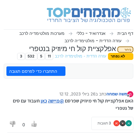
ילוג לתוכן
דף הבית
אנדרואיד - כללי
מערכות מולטימדיה לרכב
עזרה הדדית - מולטימדיה לרכב
אפלקציית קול חי מיוזיק בנטפרי
בירור
לא נפתר
עזרה הדדית - מולטימדיה לרכב
11
5
532
3
התחברו כדי לפרסם תגובה
משה שמחה
כתב ב
26 ביולי 2023, 12:12
מ
נערך לאחרונה על ידי משה שמחה
מנותק
האם אפלקציית קול חי מיוזיק שפרסם
@
מיישה
כאן
תעבוד עם סים
של נטפרי
א
א
3 תגובות
0