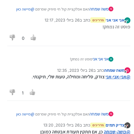
משה שמחה
האם אפלקציית קול חי מיוזיק שפרסם
@
מיישה
כאן
מ
תעבוד עם סים של נטפרי
אני אני אני
כתב ב
26 ביולי 2023, 12:17
א
מדריכים
נערך לאחרונה על ידי
מנותק
פוסט זה נמחק!
0
אני אני אני
פוסט זה נמחק!
א
משה שמחה
כתב ב
26 ביולי 2023, 12:35
מ
נערך לאחרונה על ידי משה שמחה
מנותק
@
אני-אני-אני
צודק, סליחה ומחילה, טעות שלי, תיקנתי.
1
משה שמחה
האם אפלקציית קול חי מיוזיק שפרסם
@
מיישה
כאן
מ
תעבוד עם סים של נטפרי
צדיק תמים
כתב ב
26 ביולי 2023, 13:20
מדריכים
נערך לאחרונה על ידי
מנותק
@
משה-שמחה
כן, אם תתקין תעודת אבטחה כמובן