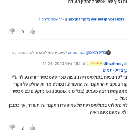
זה נפוץ שאי אפשר להתקין תעודה
[יש לי מכשיר ישן שאני רוצה להתקין וויז וקול חי מיוזיק
ולחסום אם האפליקציה שפרסם @ מיישה
כאן
, אלא
שהוא כתב שכדאי לשים סיים מסונן למקרה של נפילה
רוצה לזכור קריאת שמע בזמן? לחץ כאן!
||
אתר שכולו מדריכים
של האפליקציה ולכן אני שואל אם יעבוד עם נטפרי].
0
צדיק תמים
@
משה-שמחה
למיטב ידיעתי לא אמור להיות סמארטפון
ללא אפשרות התקנת תעודה
dfhzrhree
כתב ב
26 ביולי 2023, 14:24
מולטימדיה זה אנדרואיד ערוך הרבה פעמים, אבל אני לא
מדריכים
נערך לאחרונה על ידי
מנותק
יודע האם זה נפוץ שאי אפשר להתקין תעודה
@
צדיק-תמים
בד"כ הבעיות במולטימדיה נובעות מכך שהמכשיר דורש נעילה ע"י
קוד בעקבות ההתקנה של התעודה, ובמולטימדיות החלק של הקוד
מתפקשש הרבה פעמים (בכל מיני אופנים), ואז נתקעים עם מכשיר
נעול....
לא נתקלתי במולטימדיות שלא איפשרו התקנה של תעודה, אך כמובן
'לא שמענו אינה ראיה'.
2