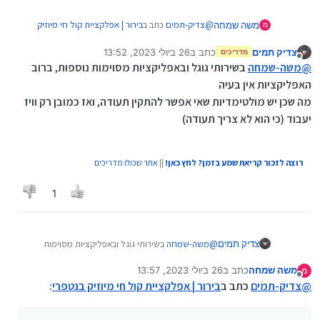
@
צדיק-תמים
כתב ב
בירור | אפלקציית קול חי מיוזיק
משה שמחה
מ
בנטפרי
:
צדיק תמים
כתב ב
26 ביולי 2023, 13:52
מדריכים
נערך לאחרונה על ידי
מנותק
@
משה-שמחה
כן, אם תתקין תעודת אבטחה
@
משה-שמחה
בשירותי גוגל ובאפליקציות מסוימות נוספות, ברוב
כמובן
האפליקציות אין בעיה
וזה אפשרי? כי הבנתי שיש בעיה אם תעודת אבטחה של
מה שכן יש מולטימדיות שאי אפשר להתקין תעודה, ואז כמובן רק וויז
נטפרי באנדרואיד.
יעבוד (כי הוא לא צריך תעודה)
רוצה לזכור קריאת שמע בזמן? לחץ כאן!
||
אתר שכולו מדריכים
1
צדיק תמים
@
משה-שמחה
בשירותי גוגל ובאפליקציות מסוימות
נוספות, ברוב האפליקציות אין בעיה
משה שמחה
כתב ב
26 ביולי 2023, 13:57
מ
מה שכן יש מולטימדיות שאי אפשר להתקין תעודה, ואז
נערך לאחרונה על ידי
מנותק
@
צדיק-תמים
כתב ב
כמובן רק וויז יעבוד (כי הוא לא צריך תעודה)
בירור | אפלקציית קול חי מיוזיק בנטפרי
: