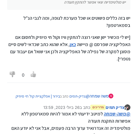
יש מולטימדיות שאי אפשר להתקין תעודה
יש בזה כללים פשוטים או שכל מערכת לגופה, ומה לגבי הנ"ל
בסמארטפון?
[יש לי מכשיר ישן שאני רוצה להתקין וויז וקול חי מיוזיק ולחסום אם
האפליקציה שפרסם @ מיישה
כאן
, אלא שהוא כתב שכדאי לשים סיים
מסונן למקרה של נפילה של האפליקציה ולכן אני שואל אם יעבוד עם
נטפרי].
0
@
צדיק-תמים
כתב ב
בירור | אפלקציית קול חי מיוזיק
משה שמחה
מ
בנטפרי
:
צדיק תמים
כתב ב
26 ביולי 2023, 13:59
מדריכים
נערך לאחרונה על ידי
מנותק
יש מולטימדיות שאי אפשר להתקין תעודה
@
משה-שמחה
למיטב ידיעתי לא אמור להיות סמארטפון ללא
אפשרות התקנת תעודה
יש בזה כללים פשוטים או שכל מערכת לגופה, ומה לגבי
מולטימדיה זה אנדרואיד ערוך הרבה פעמים, אבל אני לא יודע האם
הנ"ל בסמארטפון?