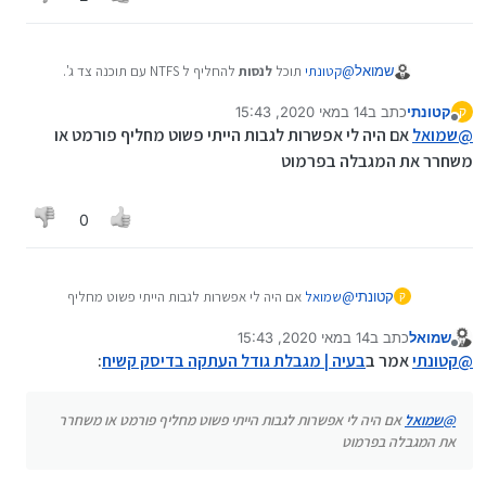
שמואל
@
קטונתי
תוכל
לנסות
להחליף ל NTFS עם תוכנה צד ג'.
לנסות אני מתכוון שכדאי שיהיה גיבוי לחומר..
קטונתי
כתב ב
14 במאי 2020, 15:43
ק
תוכל גם לחלק את הקובץ ל2 חלקים..
נערך לאחרונה על ידי
מנותק
@
שמואל
אם היה לי אפשרות לגבות הייתי פשוט מחליף פורמט או
משחרר את המגבלה בפרמוט
0
קטונתי
@
שמואל
אם היה לי אפשרות לגבות הייתי פשוט מחליף
ק
פורמט או משחרר את המגבלה בפרמוט
שמואל
כתב ב
14 במאי 2020, 15:43
נערך לאחרונה על ידי
מנותק
@
קטונתי
אמר ב
בעיה | מגבלת גודל העתקה בדיסק קשיח
:
@
שמואל
אם היה לי אפשרות לגבות הייתי פשוט מחליף פורמט או משחרר
את המגבלה בפרמוט