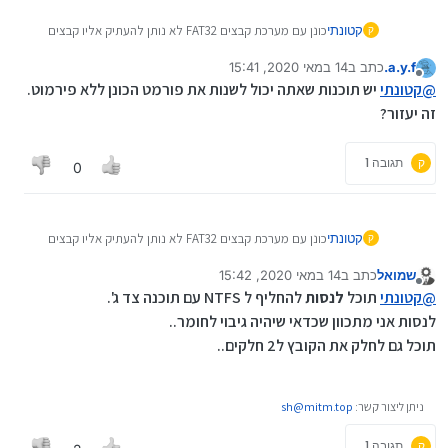
קטונתי
כונן עם מערכת קבצים FAT32 לא נותן להעתיק אליו קבצים
ק
גדולים יש אפשרות לסדר את זה בלי לפרמט?
a.y.f.
כתב ב
14 במאי 2020, 15:41
נערך לאחרונה על ידי
מנותק
@
קטונתי
יש תוכנות שאתה יכול לשנות את פורמט הכונן ללא פירמוט.
זה יעזור?
ק
תגובה 1
0
קטונתי
כונן עם מערכת קבצים FAT32 לא נותן להעתיק אליו קבצים
ק
גדולים יש אפשרות לסדר את זה בלי לפרמט?
שמואל
כתב ב
14 במאי 2020, 15:42
נערך לאחרונה על ידי
מנותק
@
קטונתי
תוכל
לנסות
להחליף ל NTFS עם תוכנה צד ג'.
לנסות אני מתכוון שכדאי שיהיה גיבוי לחומר..
תוכל גם לחלק את הקובץ ל2 חלקים..
ניתן ליצור קשר:
sh@mitm.top
ק
תגובה 1