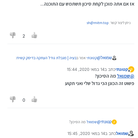
אז אם אתה מוכן לקחת סיכון תשתמש עם התוכנה...
ניתן ליצור קשר:
sh@mitm.top
2
@
קטונתי
אמר ב
בעיה | מגבלת גודל העתקה בדיסק קשיח
:
שמואל
קטונתי
כתב ב
14 במאי 2020, 15:44
ק
נערך לאחרונה על ידי
מנותק
@
שמואל
אם היה לי אפשרות לגבות הייתי פשוט מחליף
@
שמואל
מה הסיכון?
פורמט או משחרר את המגבלה בפרמוט
פשוט זה הכונן הכי גדול שלי ואני תקוע
אז אם אתה מוכן לקחת סיכון תשתמש עם התוכנה...
0
קטונתי
@
שמואל
מה הסיכון?
ק
פשוט זה הכונן הכי גדול שלי ואני תקוע
שמואל
כתב ב
14 במאי 2020, 15:45
נערך לאחרונה על ידי
מנותק