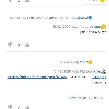
2
a.y.f.
@
קטונתי
יש תוכנות שאתה יכול לשנות את פורמט הכונן ללא
פירמוט.
קטונתי
כתב ב
14 במאי 2020, 15:42
ק
זה יעזור?
נערך לאחרונה על ידי
מנותק
@a-y-f נראה שכן
0
קטונתי
@a-y-f נראה שכן
ק
שמואל
כתב ב
14 במאי 2020, 15:43
נערך לאחרונה על ידי
מנותק
@
קטונתי
דרך התוכנה הזו:
https://mitmachim.top/post/61606
זה אפשרי
ניתן ליצור קשר:
sh@mitm.top
2