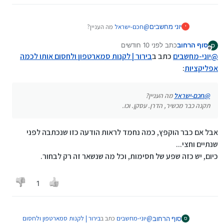
יוני מחשבים
@
חכם-ישראל
מה העניין?
י
תקנה כבר מכשיר, הדרן. עסקן. וכו.
סוף הרחוב
כתב
לפני 10 חודשים
ס
נערך לאחרונה על ידי
מנותק
@
יוני-מחשבים
כתב ב
בירור | לקנות סמארטפון ולחסום אותו לכמה
אפליקציות
:
@
חכם-ישראל
מה העניין?
תקנה כבר מכשיר, הדרן. עסקן. וכו.
אבל אם כבר הוקפץ, כמה נחמד לראות הודעה כזו שנכתבה לפני
שנתיים וחצי...
כיום, יש כזה שפע של חסימות, וכל מה שנשאר זה רק לבחור.
1
@
יוני-מחשבים
כתב ב
בירור | לקנות סמארטפון ולחסום
סוף הרחוב
ס