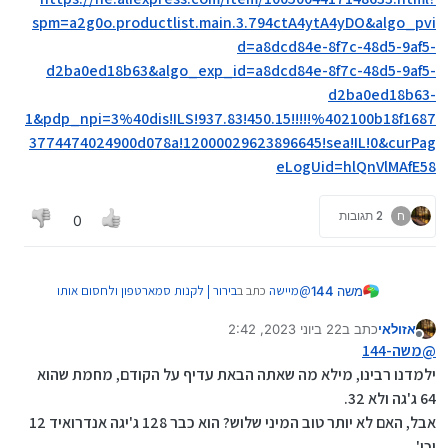
spm=a2g0o.productlist.main.3.794ctA4ytA4yDO&algo_pvi
d=a8dcd84e-8f7c-48d5-9af5-
d2ba0ed18b63&algo_exp_id=a8dcd84e-8f7c-48d5-9af5-
d2ba0ed18b63-
1&pdp_npi=3%40dis!ILS!937.83!450.15!!!!!%402100b18f1687
3774474024900d078a!12000029623896645!sea!IL!0&curPag
eLogUid=hlQnVlMAfE58
ח
2 תגובות
0
@
מיישה
כתב ב
בירור | לקנות סמארטפון ולחסום אותו
משה 144
לכמה אפליקציות
:
אזולאי
כתב ב
22 ביוני 2023, 2:42
נערך לאחרונה על ידי
מנותק
@
חכם-ישראל
כתב ב
בירור | לקנות סמארטפון
@
משה-144
ולחסום אותו לכמה אפליקציות
:
ילמדנו רבינו, מילא מה שאתה הבאת עדיף על הקודם, מחמת שהוא
זה יותר טוב
64 ג'גה ולא 32.
ולא יותר יקר משמעותית
לא הבנתי מילה
מה זה הקובוט מיני קינג קונג, ?
https://he.aliexpress.com/item/1005004417148633
אבל, האם לא יותר טוב המיני שלוש? הוא כבר 128 ג'יגה אנדרואיד 12
.html?
וכו'