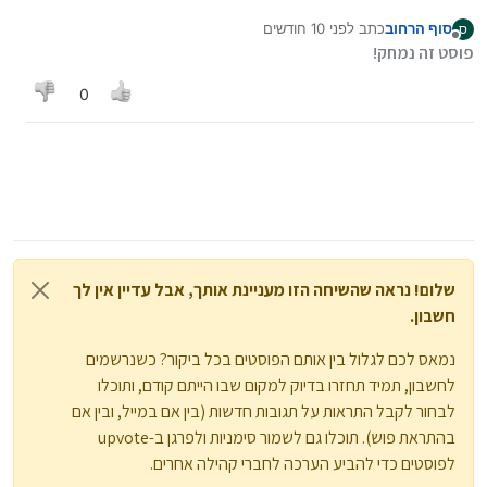
אותו לכמה אפליקציות
:
סוף הרחוב
כתב
לפני 10 חודשים
ס
נערך לאחרונה על ידי סוף הרחוב
מנותק
@
חכם-ישראל
מה העניין?
פוסט זה נמחק!
תקנה כבר מכשיר, הדרן. עסקן. וכו.
אבל אם כבר הוקפץ, כמה נחמד לראות הודעה כזו
0
שנכתבה לפני שנתיים וחצי...
כיום, יש כזה שפע של חסימות, וכל מה שנשאר זה רק
לבחור.
שלום! נראה שהשיחה הזו מעניינת אותך, אבל עדיין אין לך
חשבון.
נמאס לכם לגלול בין אותם הפוסטים בכל ביקור? כשנרשמים
לחשבון, תמיד תחזרו בדיוק למקום שבו הייתם קודם, ותוכלו
לבחור לקבל התראות על תגובות חדשות (בין אם במייל, ובין אם
בהתראת פוש). תוכלו גם לשמור סימניות ולפרגן ב-upvote
לפוסטים כדי להביע הערכה לחברי קהילה אחרים.