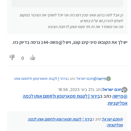
כן אבל למה ברגע שאני מכין רום כזה אני יוכל לשתף את הציבור במקום
לשלם להדרן 40 ש"ח בחודש
פה אני מסתדר את זה חד פעמי ונותן לרחבת הציבור
יש לך את הקובוט מיני קינג קונג, ויש ל@משה-144 גרסה בדיוק כזו.
0
@
חכם-ישראל
כתב ב
בירור | לקנות סמארטפון ולחסום אותו
מיישה
לכמה אפליקציות
:
חכם ישראל
כתב ב
21 ביוני 2023, 18:56
ח
נערך לאחרונה על ידי
מנותק
@
יוני-מחשבים
כתב ב
בירור | לקנות סמארטפון ולחסום
@
מיישה
כתב ב
בירור | לקנות סמארטפון ולחסום אותו לכמה
אותו לכמה אפליקציות
:
אפליקציות
:
יש לך את הקובוט מיני קינג קונג, ויש ל@משה-144 גרסה
בדיוק כזו.
@
חכם-ישראל
מה העניין?
@
חכם-ישראל
כתב ב
בירור | לקנות סמארטפון ולחסום אותו לכמה
תקנה כבר מכשיר, הדרן. עסקן. וכו.
אפליקציות
: