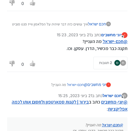
0
חכם ישראל
איך עושים כזה דבר שיהיה על הפלאפון ווייז פנגו מוביט
ח
גוגל מפות מייל (אולי אפילו וואטסאפ)
יוני מחשבים
כתב ב
21 ביוני 2023, 15:23
י
איך אני בונה כזה מערכת שיהיה חסום מכל הבחינת בלי
נערך לאחרונה על ידי
מנותק
@
חכם-ישראל
מה העניין?
שום דרך להתקין או להסיר אפליקציה ?
תקנה כבר מכשיר, הדרן. עסקן. וכו.
ח
ס
2 תגובות
0
יוני מחשבים
@
חכם-ישראל
מה העניין?
י
תקנה כבר מכשיר, הדרן. עסקן. וכו.
חכם ישראל
כתב ב
21 ביוני 2023, 15:25
ח
נערך לאחרונה על ידי
מנותק
@
יוני-מחשבים
כתב ב
בירור | לקנות סמארטפון ולחסום אותו לכמה
אפליקציות
:
@
חכם-ישראל
מה העניין?
תקנה כבר מכשיר, הדרן. עסקן. וכו.