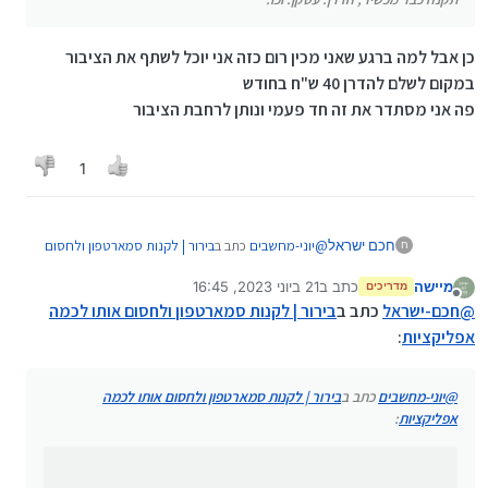
כן אבל למה ברגע שאני מכין רום כזה אני יוכל לשתף את הציבור
במקום לשלם להדרן 40 ש"ח בחודש
פה אני מסתדר את זה חד פעמי ונותן לרחבת הציבור
1
@
יוני-מחשבים
כתב ב
בירור | לקנות סמארטפון ולחסום
חכם ישראל
ח
אותו לכמה אפליקציות
:
מיישה
כתב ב
21 ביוני 2023, 16:45
מדריכים
נערך לאחרונה על ידי מיישה
מנותק
@
חכם-ישראל
מה העניין?
@
חכם-ישראל
כתב ב
בירור | לקנות סמארטפון ולחסום אותו לכמה
תקנה כבר מכשיר, הדרן. עסקן. וכו.
אפליקציות
:
כן אבל למה ברגע שאני מכין רום כזה אני יוכל לשתף את
הציבור במקום לשלם להדרן 40 ש"ח בחודש
פה אני מסתדר את זה חד פעמי ונותן לרחבת הציבור
@
יוני-מחשבים
כתב ב
בירור | לקנות סמארטפון ולחסום אותו לכמה
אפליקציות
: