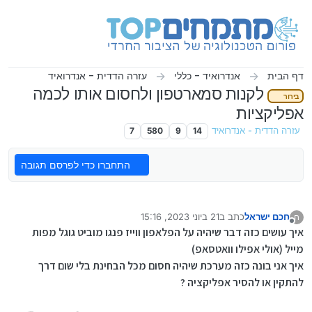
ילוג לתוכן
דף הבית
אנדרואיד - כללי
עזרה הדדית - אנדרואיד
לקנות סמארטפון ולחסום אותו לכמה
בירור
אפליקציות
עזרה הדדית - אנדרואיד
14
9
580
7
התחברו כדי לפרסם תגובה
חכם ישראל
כתב ב
21 ביוני 2023, 15:16
ח
נערך לאחרונה על ידי
מנותק
איך עושים כזה דבר שיהיה על הפלאפון ווייז פנגו מוביט גוגל מפות
מייל (אולי אפילו וואטסאפ)
איך אני בונה כזה מערכת שיהיה חסום מכל הבחינת בלי שום דרך
להתקין או להסיר אפליקציה ?