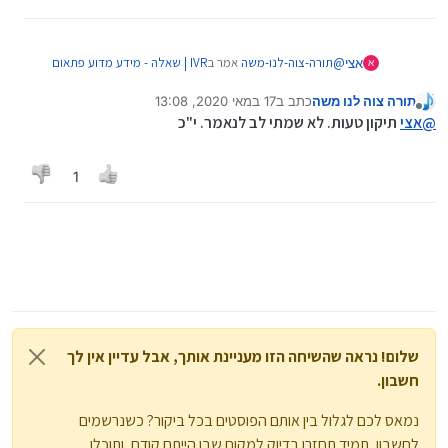
@
תורה-צוה-לנו-משה
אמר ב
IVR | שאלה - מידע מדוע פתאום
אצי
א
מתנתק באמצע הקלטת שיעור
:
תורה צוה לנו משה
כתב ב
17 במאי 2020, 13:08
נערך לאחרונה על ידי
מנותק
@
sh774
אמר ב
IVR | שאלה - מידע מדוע פתאום מתנתק
@
אצי
תיקון טעות. לא שמתי לב לנאמר. י"כ
באמצע הקלטת שיעור
:
כן דווקא בגולן
1
בגולן
לא דוקא בגולן
שלום! נראה שהשיחה הזו מעניינת אותך, אבל עדיין אין לך
חשבון.
נמאס לכם לגלול בין אותם הפוסטים בכל ביקור? כשנרשמים
לחשבון, תמיד תחזרו בדיוק למקום שבו הייתם קודם, ותוכלו