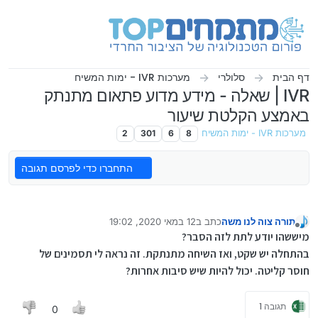
ילוג לתוכן
דף הבית
סלולרי
מערכות IVR - ימות המשיח
IVR | שאלה - מידע מדוע פתאום מתנתק
באמצע הקלטת שיעור
מערכות IVR - ימות המשיח
8
6
301
2
התחברו כדי לפרסם תגובה
תורה צוה לנו משה
כתב ב
12 במאי 2020, 19:02
נערך לאחרונה על ידי
מנותק
מיששהו יודע לתת לזה הסבר?
בהתחלה יש שקט, ואז השיחה מתנתקת. זה נראה לי תסמינים של
חוסר קליטה. יכול להיות שיש סיבות אחרות?
תגובה 1
0