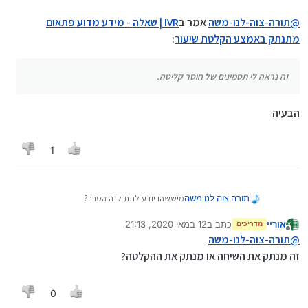
@
תורה-צוה-לנו-משה
אמר ב
IVR | שאלה - מידע מדוע פתאום
מתנתק באמצע הקלטת שיעור
:
זה נראה לי תסמינים של חוסר קליטה.
הבעיה
1
תורה צוה לנו משה
מיששהו יודע לתת לזה הסבר?
בהתחלה יש שקט, ואז השיחה מתנתקת. זה
אוריי
כתב ב
12 במאי 2020, 21:13
נראה לי תסמינים של חוסר קליטה. יכול להיות
מדריכים
נערך לאחרונה על ידי
מנותק
שיש סיבות אחרות?
@
תורה-צוה-לנו-משה
זה מנתק את השיחה או מנתק את ההקלטה?
0