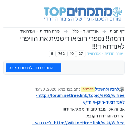
ילוג לתוכן
דף הבית
אנדרואיד - כללי
עזרה הדדית - אנדרואיד
דרמה!! נטפרי הוציאו רישמית את הוויפרי
לאנדרואיד!!!
עזרה הדדית - אנדרואיד
27
10
762
5
התחברו כדי לפרסם תגובה
להבין ולהשכיל
כתב ב
12 במאי 2020, 15:30
מדריכים
נערך לאחרונה על ידי להבין ולהשכיל
מנותק
http://forum.netfree.link/topic/6955/wifree-
לאנדרואיד-היכן-אוחז/6
אם זה אכן עובד טוב זה ממש אדיר!!!
הדרכה והורדת הקובץ...
http://wiki.netfree.link/wiki/Wifree_לאנדרואיד