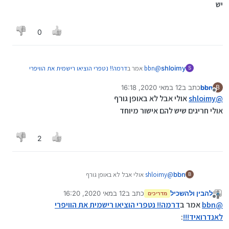
יש
0
@
bbn
אמר ב
דרמה!! נטפרי הוציאו רישמית את הוויפרי
shloimy
S
לאנדרואיד!!!
:
bbn
כתב ב
12 במאי 2020, 16:18
B
נערך לאחרונה על ידי
מנותק
@
shloimy
אמר ב
דרמה!! נטפרי הוציאו רישמית את
@
shloimy
אולי אבל לא באופן גורף
הוויפרי לאנדרואיד!!!
:
אולי חריגים שיש להם אישור מיוחד
יש
ומה אם מישהו צריך גם וואטספ
2
אני לא חושב שיש בכללי ואצאפ בנטפרי
bbn
@
shloimy
אולי אבל לא באופן גורף
B
אולי חריגים שיש להם אישור מיוחד
להבין ולהשכיל
כתב ב
12 במאי 2020, 16:20
מדריכים
נערך לאחרונה על ידי
מנותק
@
bbn
אמר ב
דרמה!! נטפרי הוציאו רישמית את הוויפרי
לאנדרואיד!!!
: