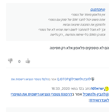
QJDTOP
@
אין פלאפון מיוחד של נטפרי
אתה פשוט יכול לחבר SIM של ספק עם נטפרי
ולהתקין את התכונה שיצאה עכשיו
וכך לא תוכל להתחבר לשום רשת שהיא לא של נטפרי
וכמו כן הSIM בלי שיחות והודעות , רק גלישה
הם לא מספקים פלאפון אלא רק חסימה
0
@
QJDTOP
אמר ב
הלם!! נטפרי הוציאו רישמית את
להבין ולהשכיל
הוויפרי לאנדרואיד!!!
:
ישראל10
כתב ב
12 במאי 2020, 16:33
נערך לאחרונה על ידי
מנותק
@
להבין-ולהשכיל
@
להבין-ולהשכיל
אמר ב
דרמה!! נטפרי הוציאו רישמית את הוויפרי
זה לפלאפון?
לאנדרואיד!!!
:
זה יהיה טוב לכל הטאבלטים שעד עכשו היה צריך
לעבוד קשה לחסום וייפי וכו'....
לגבי פאלפון זה קצת בעייתי כי אין שיחות בסים של