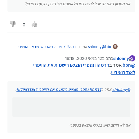
אני מתכוון האם זה יוכל להיות כמו פלאפונים של הדרן רק עם דפדפן?
0
@
shloimy
אמר ב
דרמה!! נטפרי הוציאו רישמית את הוויפרי
bbn
B
לאנדרואיד!!!
:
shloimy
כתב ב
12 במאי 2020, 16:18
S
נערך לאחרונה על ידי
מנותק
ומה אם מישהו צריך גם וואטספ
@
bbn
אמר ב
דרמה!! נטפרי הוציאו רישמית את הוויפרי
לאנדרואיד!!!
:
אני לא חושב שיש בכללי ואצאפ בנטפרי
@
shloimy
אמר ב
דרמה!! נטפרי הוציאו רישמית את הוויפרי לאנדרואיד!!!
:
אני אמרתי את זה ל
@
QJDTOP
ששאל
@
QJDTOP
אמר ב
דרמה!! נטפרי הוציאו רישמית את הוויפרי
לאנדרואיד!!!
:
אני מתכוון האם זה יוכל להיות כמו פלאפונים של הדרן רק
אני לא חושב שיש בכללי ואצאפ בנטפרי
עם דפדפן?