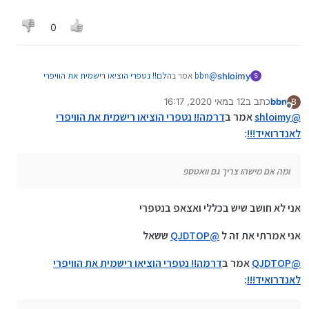
0
@
bbn
אמר ב
הלם!! נטפרי הוציאו רישמית את הוויפרי
shloimy
S
לאנדרואיד!!!
:
bbn
כתב ב
12 במאי 2020, 16:17
B
נערך לאחרונה על ידי bbn
5 בדצמ׳ 2020, 16:18
מנותק
@
A0533057932
לגלוש בלבד לא יהיה מספיק להוסיף
@
shloimy
אמר ב
דרמה!! נטפרי הוציאו רישמית את הוויפרי
את התעודה ברמת משתמש ולא ברמת מערכת ?
לאנדרואיד!!!
:
ומה אם מישהו צריך גם וואטספ (ורוצה לגבות לדרייב)
ומה אם מישהו צריך גם וואטספ
אני לא חושב שיש בכללי ואצאפ בנטפרי
אני אמרתי את זה ל
@
QJDTOP
ששאל
@
QJDTOP
אמר ב
דרמה!! נטפרי הוציאו רישמית את הוויפרי
לאנדרואיד!!!
: