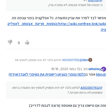
@
QJDTOP
לא
כי הבעיה של תעודת אבטחה לא נפתרה עדין
אפשר לבד לסדר את עניין התעודה. כל אפלקציה בפני עצמה פה
http://wiki.netfree.link/wiki/הוספת_חריגת_אבטחה_לאפליק
ציה
0
bbn
@
A0533057932
לגלוש בלבד לא יהיה מספיק להוסיף את
B
התעודה ברמת משתמש ולא ברמת מערכת ?
shloimy
כתב ב
12 במאי 2020, 16:16
S
נערך לאחרונה על ידי
מנותק
@
bbn
אמר ב
הלם!! נטפרי הוציאו רישמית את הוויפרי לאנדרואיד!!!
:
@
A0533057932
לגלוש בלבד לא יהיה מספיק להוסיף את התעודה ברמת
משתמש ולא ברמת מערכת ?
ומה אם מישהו צריך גם וואטספ (ורוצה לגבות לדרייב)