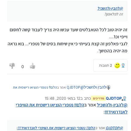
@
להבין-ולהשכיל
זה לפלאפון?
זה יהיה טוב לכל הטאבלטים שעד עכשו היה צריך לעבוד קשה לחסום
וייפי וכו'....
לגבי פאלפון זה קצת בעייתי כי אין שיחות בסים של נטפרי... בוא נראה
מה יהיה בהמשך.
2 תגובות
0
@
QJDTOP
אמר ב
הלם!! נטפרי הוציאו רישמית את
להבין ולהשכיל
הוויפרי לאנדרואיד!!!
:
QJDTOP
כתב ב
12 במאי 2020, 15:48
מדריכים
נערך לאחרונה על ידי
מנותק
@
להבין-ולהשכיל
@
להבין-ולהשכיל
אמר ב
הלם!! נטפרי הוציאו רישמית את הוויפרי
זה לפלאפון?
לאנדרואיד!!!
:
זה יהיה טוב לכל הטאבלטים שעד עכשו היה צריך
לעבוד קשה לחסום וייפי וכו'....
לגבי פאלפון זה קצת בעייתי כי אין שיחות בסים של
@
QJDTOP
אמר ב
הלם!! נטפרי הוציאו רישמית את הוויפרי לאנדרואיד!!!
:
נטפרי... בוא נראה מה יהיה בהמשך.