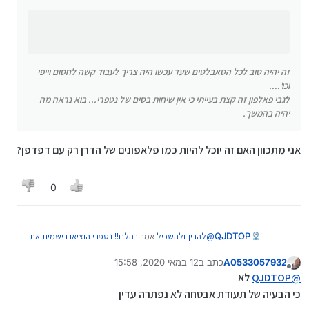
זה יהיה טוב לכל הטאבלטים שעד עכשו היה צריך לעבוד קשה לחסום וייפי
וכו'....
לגבי פאלפון זה קצת בעייתי כי אין שיחות בסים של נטפרי... בוא נראה מה
יהיה בהמשך.
אני מתכוון האם זה יוכל להיות כמו פלאפונים של הדרן רק עם דפדפן?
0
@
להבין-ולהשכיל
אמר ב
הלם!! נטפרי הוציאו רישמית את
QJDTOP
הוויפרי לאנדרואיד!!!
:
A0533057932
כתב ב
12 במאי 2020, 15:58
נערך לאחרונה על ידי
מנותק
@
QJDTOP
אמר ב
הלם!! נטפרי הוציאו רישמית את
@
QJDTOP
לא
הוויפרי לאנדרואיד!!!
:
כי הבעיה של תעודת אבטחה לא נפתרה עדין
אני מתכוון האם זה יוכל להיות כמו פלאפונים של הדרן רק