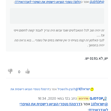
@
QJDTOP
אמר ב
הלם!! נטפרי הוציאו רישמית את הוויפרי לאנדרואיד!!!
:
נטפרי... בוא נראה מה יהיה בהמשך.
זה יהיה טוב לכל הטאבלטים שעד עכשו היה צריך לעבוד קשה לחסום וייפי
וכו'....
לגבי פאלפון זה קצת בעייתי כי אין שיחות בסים של נטפרי... בוא נראה מה
יהיה בהמשך.
יש, לא ב019 יש.
0
@
להבין-ולהשכיל
אמר ב
דרמה!! נטפרי הוציאו רישמית את
ישראל10
הוויפרי לאנדרואיד!!!
:
QJDTOP
כתב ב
12 במאי 2020, 16:34
מדריכים
נערך לאחרונה על ידי
מנותק
@
QJDTOP
אמר ב
הלם!! נטפרי הוציאו רישמית את
@
ישראל10
אמר ב
דרמה!! נטפרי הוציאו רישמית את הוויפרי
הוויפרי לאנדרואיד!!!
:
לאנדרואיד!!!
: