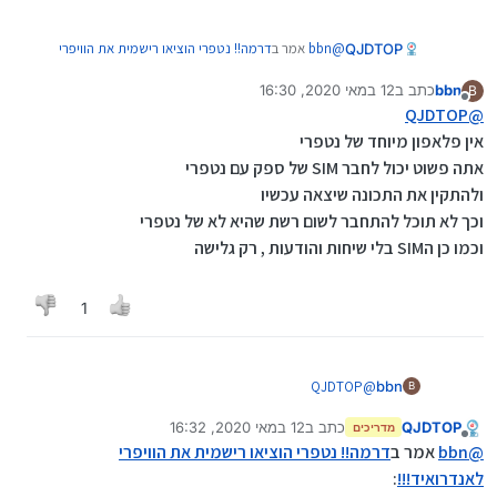
@
bbn
אמר ב
דרמה!! נטפרי הוציאו רישמית את הוויפרי
QJDTOP
לאנדרואיד!!!
:
bbn
כתב ב
12 במאי 2020, 16:30
B
נערך לאחרונה על ידי
מנותק
@
QJDTOP
מה למחשב?
QJDTOP
@
לחבר סים?
אין פלאפון מיוחד של נטפרי
טעות התכווונתי לפלאפון האם יש להם חסימה גם
אתה פשוט יכול לחבר SIM של ספק עם נטפרי
לפלאפון?
ולהתקין את התכונה שיצאה עכשיו
וכך לא תוכל להתחבר לשום רשת שהיא לא של נטפרי
וכמו כן הSIM בלי שיחות והודעות , רק גלישה
1
QJDTOP
@
bbn
B
אין פלאפון מיוחד של נטפרי
QJDTOP
כתב ב
12 במאי 2020, 16:32
אתה פשוט יכול לחבר SIM של ספק עם נטפרי
מדריכים
נערך לאחרונה על ידי
מנותק
ולהתקין את התכונה שיצאה עכשיו
@
bbn
אמר ב
דרמה!! נטפרי הוציאו רישמית את הוויפרי
וכך לא תוכל להתחבר לשום רשת שהיא לא של נטפרי
לאנדרואיד!!!
:
וכמו כן הSIM בלי שיחות והודעות , רק גלישה