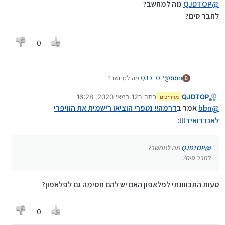
@
QJDTOP
מה למחשב?
לחבר סים?
0
bbn
@
QJDTOP
מה למחשב?
B
לחבר סים?
QJDTOP
כתב ב
12 במאי 2020, 16:28
מדריכים
נערך לאחרונה על ידי
מנותק
@
bbn
אמר ב
דרמה!! נטפרי הוציאו רישמית את הוויפרי
לאנדרואיד!!!
:
@
QJDTOP
מה למחשב?
לחבר סים?
טעות התכווונתי לפלאפון האם יש להם חסימה גם לפלאפון?
0