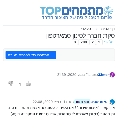
ילוג לתוכן
דף הבית
סלולרי
סקר: חברה לסינון סמארטפון
סלולרי
2
2
208
3
התחברו כדי לפרסם תגובה
33men
כתב ב
11 במאי 2020, 21:39
3
נערך לאחרונה על ידי
מנותק
1
יוסי מחשבים
כתב ב
11 במאי 2020, 22:08
צוות פיקוח
נערך לאחרונה על ידי
מנותק
איך קשור "איכות שירות"? אם הסינון לא טוב מה אכפת שהשירות טוב
וכן ההפך (כמובן שאכפת לי מהשרות אבל מבחינת הסקר זה בעיה)