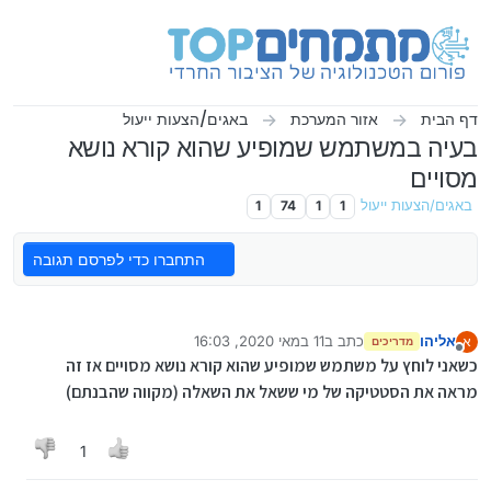
ילוג לתוכן
דף הבית
אזור המערכת
באגים/הצעות ייעול
בעיה במשתמש שמופיע שהוא קורא נושא
מסויים
באגים/הצעות ייעול
1
1
74
1
התחברו כדי לפרסם תגובה
אליהו
כתב ב
11 במאי 2020, 16:03
א
מדריכים
נערך לאחרונה על ידי
מנותק
כשאני לוחץ על משתמש שמופיע שהוא קורא נושא מסויים אז זה
מראה את הסטטיקה של מי ששאל את השאלה (מקווה שהבנתם)
1