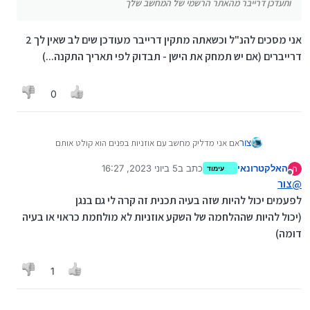
ותעדכן דרייבר מהאתר הרשמי של המחשב שלך
אני מסכים להנ"ל וכשאתה מתקין דרייבר מעודכן שים לב שאין לך 2
דרייברים (אם יש תמחק את הישן - תבדוק לפי תאריך התקנה...)
0
צור
אם אני מדליק מחשב עם אוזניות בפנים הוא קולט אותם
אך אם אני אוציאם ולו לרגע המחשב לא יזהה אותם
האלקטרונאי
כתב ב
5 ביוני 2023, 16:27
ה
מה עושים?
עימוד
נערך לאחרונה על ידי
מנותק
@
צור
לפעמים יכול להיות שזה בעיה תכנית זה קרה לי גם בנגן
(יכול להיות שההלחמה של השקע אוזניות לא מולחמת כראוי או בעיה
דומה)
1