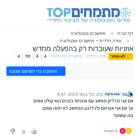
ילוג לתוכן
דף הבית
מחשבים וטכנולוגיה
עזרה הדדית - מחשבים וטכנולוגיה
אוזניות שעובדות רק בהפעלה מחדש
לא נפתר
עזרה הדדית - מחשבים וטכנולוגיה
4
4
112
4
התחברו כדי לפרסם תגובה
צור
כתב ב
11 במאי 2023, 9:47
צוות פיקוח
נערך לאחרונה על ידי
מנותק
אם אני מדליק מחשב עם אוזניות בפנים הוא קולט אותם
אך אם אני אוציאם ולו לרגע המחשב לא יזהה אותם
מה עושים?
A
ה
2 תגובות
0