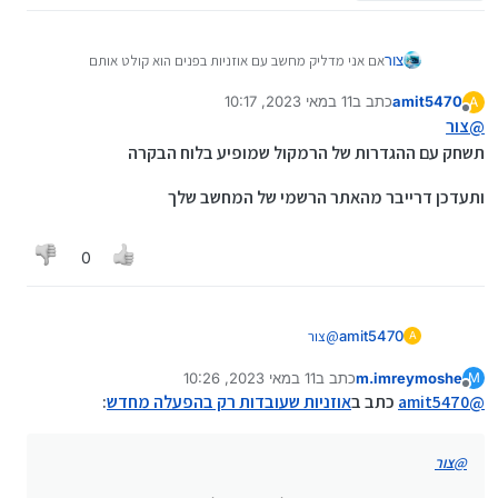
צור
אם אני מדליק מחשב עם אוזניות בפנים הוא קולט אותם
אך אם אני אוציאם ולו לרגע המחשב לא יזהה אותם
amit5470
כתב ב
11 במאי 2023, 10:17
A
מה עושים?
נערך לאחרונה על ידי
מנותק
@
צור
תשחק עם ההגדרות של הרמקול שמופיע בלוח הבקרה
ותעדכן דרייבר מהאתר הרשמי של המחשב שלך
0
@
צור
amit5470
A
תשחק עם ההגדרות של הרמקול שמופיע בלוח הבקרה
m.imreymoshe
כתב ב
11 במאי 2023, 10:26
M
ותעדכן דרייבר מהאתר הרשמי של המחשב שלך
נערך לאחרונה על ידי
מנותק
@
amit5470
כתב ב
אוזניות שעובדות רק בהפעלה מחדש
:
@
צור