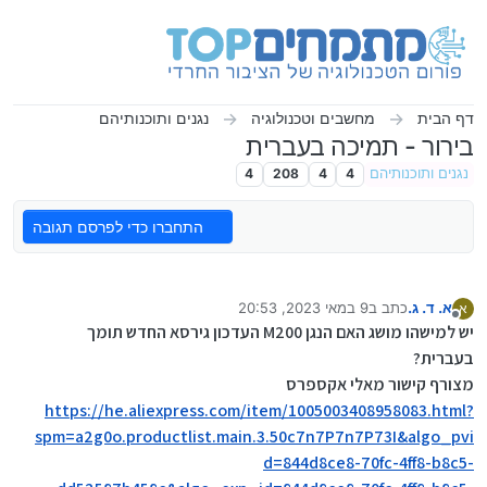
ילוג לתוכן
דף הבית
מחשבים וטכנולוגיה
נגנים ותוכנותיהם
בירור - תמיכה בעברית
נגנים ותוכנותיהם
4
4
208
4
התחברו כדי לפרסם תגובה
א. ד. ג.
כתב ב
9 במאי 2023, 20:53
א
נערך לאחרונה על ידי א. ד. ג.
5 בספט׳ 2023, 20:55
מנותק
יש למישהו מושג האם הנגן M200 העדכון גירסא החדש תומך
בעברית?
מצורף קישור מאלי אקספרס
https://he.aliexpress.com/item/1005003408958083.html?
spm=a2g0o.productlist.main.3.50c7n7P7n7P73I&algo_pvi
d=844d8ce8-70fc-4ff8-b8c5-