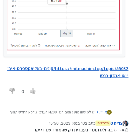
https://mitmachim.top/topic/55032/קונים-באליאקספרס-איבי
י-או-אמזון-כנסו
0
א. ד. ג.
יש למישהו מושג האם הנגן M200 העדכון גירסא החדש תומך
א
בעברית?
צדיק 0
כתב ב
10 במאי 2023, 15:56
מצורף קישור מאלי אקספרס
מדריכים
נערך לאחרונה על ידי צדיק 0
5 באוק׳ 2023, 15:57
מנותק
https://he.aliexpress.com/item/1005003408958083.h
@א-ד-ג בהחלט תומך בעברית רק שהמחיר שם די יקר