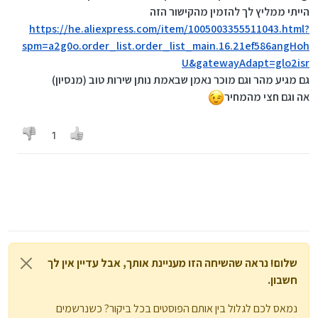
tml?
הייתי ממליץ לך להזמין מהקישור הזה
spm=a2g0o.productlist.main.3.50c7n7P7n7P73I&algo
https://he.aliexpress.com/item/1005003355511043.html?
_pvid=844d8ce8-70fc-4ff8-b8c5-
spm=a2g0o.order_list.order_list_main.16.21ef586angHoh
dd52587b458c&algo_exp_id=844d8ce8-70fc-4ff8-
b8c5-dd52587b458c-
U&gatewayAdapt=glo2isr
1&pdp_npi=3%40dis!ILS!322.29!180.48!!!!!%40211bd7d
גם מגיע מהר וגם מוכר נאמן שבאמת נותן שירות טוב (מנסיון)
616836657124757113d0833!12000028395387142!sea!I
אה וגם חצי מהמחיר
L!4199058548&curPageLogUid=f5JPyX6feW7l
1
שלום! נראה שהשיחה הזו מעניינת אותך, אבל עדיין אין לך
חשבון.
נמאס לכם לגלול בין אותם הפוסטים בכל ביקור? כשנרשמים