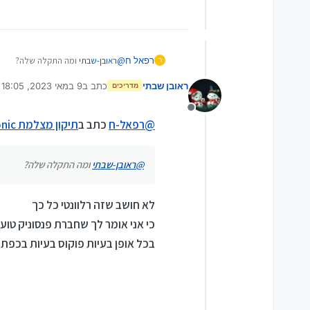
רפאל ח
@
ראובן-שבתי
ומה התקלה שלה?
ר
ראובן שבתי
כתב ב
9 במאי 2023, 18:05
מדריכים
נערך לאחרונה על ידי
מנותק
@
רפאל-ח
כתב ב
תיקון מצלמת Panasonic יש לכם המלצה למעבדה?
@
ראובן-שבתי
ומה התקלה שלה?
לא חושב שזה רלוונטי כל כך
כי אני אומר לך שחברת פנסוניק ט
בכל אופן בעיות פוקוס בעיות בכפתור