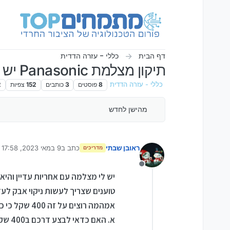
ילוג לתוכן
דף הבית
כללי - עזרה הדדית
תיקון מצלמת Panasonic יש לכם המלצה למעבדה?
כללי - עזרה הדדית
8
פוסטים
3
כותבים
152
צפיות
2
מהישן לחדש
ראובן שבתי
כתב ב
9 במאי 2023, 17:58
מדריכים
נערך לאחרונה על ידי
מנותק
יש לי מצלמה עם אחריות עדיין והיא נשלחה 
טוענים שצריך לעשות ניקוי אבק לע
אמהמה רוצים על זה 400 שקל כי כמובן זה לא כלול באחריות
א. האם כדאי לבצע דרכם ב400 שקל