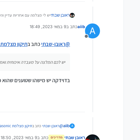
ראובן שבתי
יש לי מצלמה עם אחריות עדיין והיא נשלח
טוענים שצריך לעשות ניקוי אבק ל
aiib
כתב ב
9 במאי 2023, 18:49
אמהמה רוצים על זה 400 שקל כי כמובן זה לא כלול באחריות
A
נערך לאחרונה על ידי
א. האם כדאי לבצע דרכם ב400 שקל
ב. במידה וזה יקר יש לכם המלצה
מנותק
@
ראובן-שבתי
כתב ב
תיקון מצלמת Panasonic יש לכם המלצה למעבדה?
יש לכם המלצה על מעבדה איכותית ואמ
בדוידקה יש מישהו שטוענים שהוא מ
@
ראובן-שבתי
כתב ב
תיקון מצלמת Panasonic יש לכם המלצה למעבדה?
aiib
A
ראובן שבתי
כתב ב
9 במאי 2023, 18:50
מדריכים