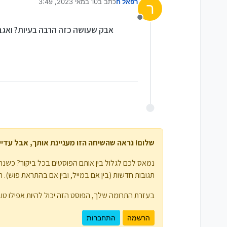
רפאל ח
כתב ב
10 במאי 2023, 3:49
ר
נערך לאחרונה על ידי
מנותק
אבק שעושה כזה הרבה בעיות? ואגב
שלום! נראה שהשיחה הזו מעניינת אותך, אבל עדיין 
נמאס לכם לגלול בין אותם הפוסטים בכל ביקור? כשנרש
תגובות חדשות (בין אם במייל, ובין אם בהתראת פוש). תוכלו גם לשמור סימניות ולפרגן ב-
בעזרת התרומה שלך, הפוסט הזה יכול להיות אפילו טוב
הרשמה
התחברות