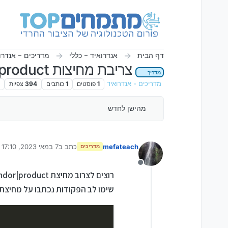
ילוג לתוכן
דף הבית
אנדרואיד - כללי
מדריכים - אנדרו
צריבת מחיצות system|vendor|product בנפרד במכשירים עם אנדרואיד 10,11,12
מדריך
מדריכים - אנדרואיד
1
פוסטים
1
כותבים
394
צפיות
2
מהישן לחדש
mefateach
כתב ב
7 במאי 2023, 17:10
מדריכים
נערך לאחרונה על ידי mefateach
5
מנותק
רוצים לצרוב מחיצת system|vendor|product בנפרד בלי ליצור קובץ super
שימו לב הפקודות נכתבו על מחיצת system למחיצות אחרות ניתן לשנות את הפקודות בהתא