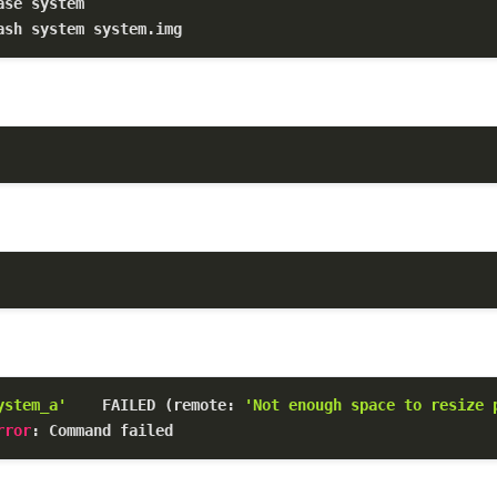
ase 
system
ash 
system
system
.img
ystem_a'
    FAILED (remote: 
'Not enough space to resize 
rror
: Command failed