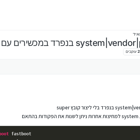
איד
עוקבים
 באוג׳ 2023, 11:48
ם
boot
 fastboot