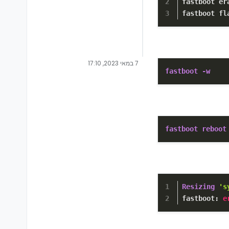
fastboot er
fastboot fl
7 במאי 2023, 17:10
fastboot -w
fastboot reboot
Resizing
's
fastboot: 
e