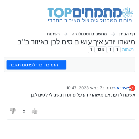
ילוג לתוכן
דף הבית
מחשבים וטכנולוגיה
רשתות
מישהו יודע איך עושים סים לבן באיזור ב"ב
רשתות
1
1
134
1
התחברו כדי לפרסם תגובה
יאיר יאיר
כתב ב
7 במאי 2023, 10:47
י
נערך לאחרונה על ידי
מנותק
אשמח לדעת אם מישהו יודע על פיתרון בשבילי לסים לבן
0