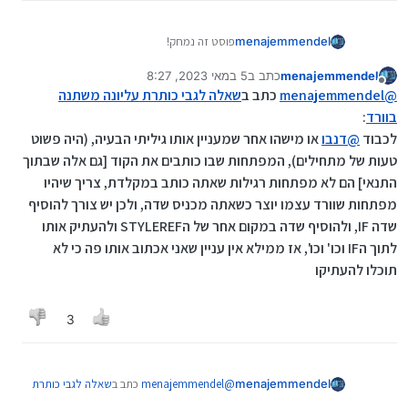
menajemmendel
פוסט זה נמחק!
menajemmendel
כתב ב
5 במאי 2023, 8:27
נערך לאחרונה על ידי menajemmendel
6 בנוב׳ 2023, 20:52
מנותק
@
menajemmendel
כתב ב
שאלה לגבי כותרת עליונה משתנה
בוורד
:
לכבוד
@
דנבו
או מישהו אחר שמעניין אותו גיליתי הבעיה, (היה פשוט
טעות של מתחילים), המפתחות שבו כותבים את הקוד [גם אלה שבתוך
התנאי] הם לא מפתחות רגילות שאתה כותב במקלדת, צריך שיהיו
מפתחות שוורד עצמו יוצר כשאתה מכניס שדה, ולכן יש צורך להוסיף
שדה IF, ולהוסיף שדה במקום אחר של הSTYLEREF ולהעתיק אותו
לתוך הIF וכו' וכו', אז ממילא אין עניין שאני אכתוב אותו פה כי לא
תוכלו להעתיקו
3
menajemmendel
@
menajemmendel
כתב ב
שאלה לגבי כותרת
עליונה משתנה בוורד
: