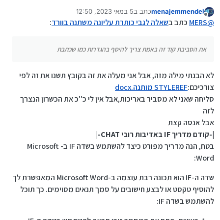
משתנה בוורד
:
menajemmendel
כתב ב
5 במאי 2023, 12:50
נערך לאחרונה על ידי
מנותק
@
menajemmendel
כתב ב
שאלה לגבי כותרת עליונה
@
MERS
כתב ב
שאלה לגבי כותרת עליונה משתנה בוורד
:
משתנה בוורד
:
את העיקרון אשמח שתכתוב כי אני זקוק לזה גם.
לכבוד
@
דנבו
או מישהו אחר שמעניין אותו גיליתי
את הסביבת קוד זה באמת צריך להיסף בהגדרות כמו שכתבת
הבעיה, (היה פשוט טעות של מתחילים), המפתחות שבו
את הסביבת קוד זה באמת צריך להיסף בהגדרות כמו שכתבת
כותבים את הקוד [גם אלה שבתוך התנאי] הם לא
מפתחות רגילות שאתה כותב במקלדת, צריך שיהיו
לא הבנתי מילה מזה, אבל אני מעלה את זה בקובץ תשנו את זה לפי
מפתחות שוורד עצמו יותר כשאתה מכניס שדה, ולכן יש
צורך להוסיף שדה אף, ולהוסיף שדה במקום אחר של
צורכיכם:
STYLEREF מותנה.docx
הSTYLEREF ולהעתיק אותו לתוך הIF וכו' וכו', אז ממילא
סליחה שאני לא מסביר באריכות,אבל אין לי כ''כ את הכשרון הנצרך
אין עניין שאני אכתוב אותו פה כי לא תוכלו להעתיקו
לזה
אבל אנסה קצת
|-קודם מדריך IF באדיבות רובי CHAT-|
בטח, הנה מדריך מפורט כיצד להשתמש בשדה IF ב- Microsoft
Word:
שדה ה-IF הוא תכונה רבת עוצמה ב-Microsoft Word המאפשרת לך
להוסיף טקסט או לבצע חישובים על סמך תנאים מסוימים. כך תוכל
להשתמש בשדה IF: