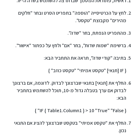
ראשית, פתח את המסמך שבו תרצה להשתמש בשדה ה-IF.
לחץ על הכרטיסייה "הוספה" בתפריט הסרט ובחר "חלקים
מהירים" מקבוצת "טקסט".
מהתפריט הנפתח, בחר "שדה".
ברשימת "שמות שדות", בחר "אם" ולחץ על כפתור "אישור".
בתיבה "קודי שדה", תראה את התחביר הבא:
{ IF [תנאי] "טקסט אמיתי" "טקסט כוזב" }
החלף את [תנאי] בתנאי שברצונך לבדוק. לדוגמה, אם ברצונך
לבדוק אם ערך בטבלה גדול מ-10, תוכל להשתמש בתחביר
הבא:
{ IF { Table1.Column1 } > 10 "True" "False" }
החלף את "טקסט אמיתי" בטקסט שברצונך להציג אם התנאי
נכון.