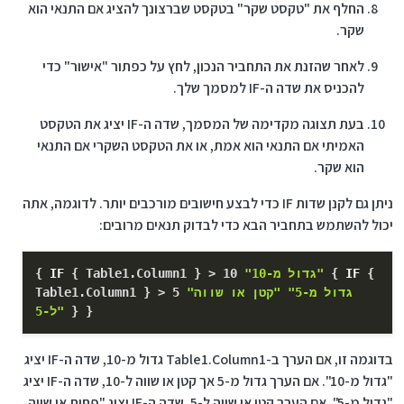
החלף את "טקסט שקר" בטקסט שברצונך להציג אם התנאי הוא
שקר.
לאחר שהזנת את התחביר הנכון, לחץ על כפתור "אישור" כדי
להכניס את שדה ה-IF למסמך שלך.
בעת תצוגה מקדימה של המסמך, שדה ה-IF יציג את הטקסט
האמיתי אם התנאי הוא אמת, או את הטקסט השקרי אם התנאי
הוא שקר.
ניתן גם לקנן שדות IF כדי לבצע חישובים מורכבים יותר. לדוגמה, אתה
יכול להשתמש בתחביר הבא כדי לבדוק תנאים מרובים:
{
IF
{
"גדול מ-10"
10
>
}
Table1.Column1
{
IF
{
"גדול מ-5"
"קטן או שווה
5
>
}
Table1.Column1
}
}
ל-5"
בדוגמה זו, אם הערך ב-Table1.Column1 גדול מ-10, שדה ה-IF יציג
"גדול מ-10". אם הערך גדול מ-5 אך קטן או שווה ל-10, שדה ה-IF יציג
"גדול מ-5". אם הערך קטן או שווה ל-5, שדה ה-IF יציג "פחות או שווה