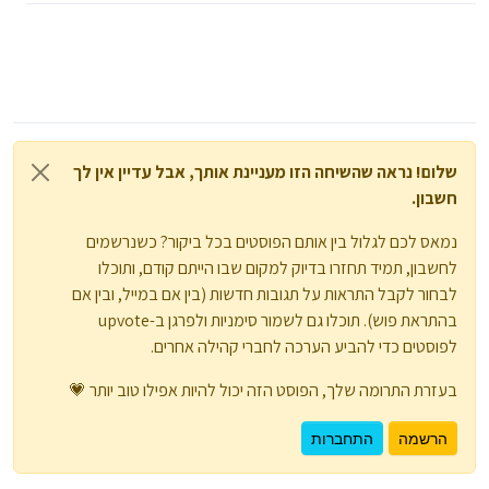
תודה רבה
החלף את "טקסט אמיתי" בטקסט
שברצונך להציג אם התנאי נכון.
החלף את "טקסט שקר" בטקסט
שברצונך להציג אם התנאי הוא שקר.
לאחר שהזנת את התחביר הנכון, לחץ
על כפתור "אישור" כדי להכניס את שדה
שלום! נראה שהשיחה הזו מעניינת אותך, אבל עדיין אין לך
ה-IF למסמך שלך.
חשבון.
בעת תצוגה מקדימה של המסמך, שדה
נמאס לכם לגלול בין אותם הפוסטים בכל ביקור? כשנרשמים
ה-IF יציג את הטקסט האמיתי אם התנאי
לחשבון, תמיד תחזרו בדיוק למקום שבו הייתם קודם, ותוכלו
הוא אמת, או את הטקסט השקרי אם
התנאי הוא שקר.
לבחור לקבל התראות על תגובות חדשות (בין אם במייל, ובין אם
בהתראת פוש). תוכלו גם לשמור סימניות ולפרגן ב-upvote
לפוסטים כדי להביע הערכה לחברי קהילה אחרים.
בעזרת התרומה שלך, הפוסט הזה יכול להיות אפילו טוב יותר 💗
הרשמה
התחברות