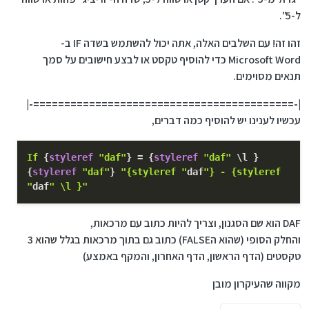
ל-5".
זהו זה! עם השלבים האלה, אתה יכול להשתמש בשדה IF ב-
Microsoft Word כדי להוסיף טקסט או לבצע חישובים על סמך
תנאים מסוימים.
|-==========================================-|
עכשיו לענינו יש להוסיף כמה דברים,
If
{
styleref
"daf"
} = {
styleref
"daf"
\l }
{
styleref
"daf"
}
"{styleref "
daf
"} - {styleref
"
daf
" \l }"
DAF הוא שם הסגנון, וצריך להיות כתוב עם מרכאות,
והחלק הסופי (שהוא הFALSE) כתוב גם בתוך מרכאות בגלל שהוא 3
טקסטים (הדף הראשון, הדף האחרון, והמקף באמצע)
מקווה שהעיקרון מובן