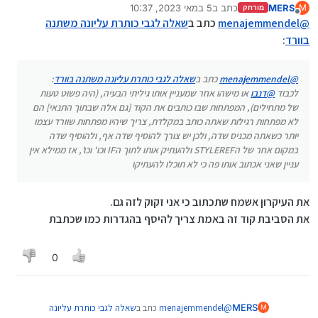
MERS
כתב ב
5 במאי 2023, 10:37
M
לכבוד
@
דנבו
או מישהו אחר שמעניין אותו
מורחק
נערך לאחרונה על ידי
מנותק
@
menajemmendel
כתב ב
שאלה לגבי כותרת עליונה משתנה
גיליתי הבעיה, (היה פשוט טעות של מתחילים),
המפתחות שבו כותבים את הקוד [גם אלה
בוורד
:
שבתוך התנאי] הם לא מפתחות רגילות שאתה
כותב במקלדת, צריך שיהיו מפתחות שוורד
עצמו יוצר כשאתה מכניס שדה, ולכן יש צורך
@
menajemmendel
כתב ב
שאלה לגבי כותרת עליונה משתנה בוורד
:
להוסיף שדה IF, ולהוסיף שדה במקום אחר של
לכבוד
@
דנבו
או מישהו אחר שמעניין אותו גיליתי הבעיה, (היה פשוט טעות
הSTYLEREF ולהעתיק אותו לתוך הIF וכו' וכו',
של מתחילים), המפתחות שבו כותבים את הקוד [גם אלה שבתוך התנאי] הם
אז ממילא אין עניין שאני אכתוב אותו פה כי לא
לא מפתחות רגילות שאתה כותב במקלדת, צריך שיהיו מפתחות שוורד עצמו
תוכלו להעתיקו
יותר כשאתה מכניס שדה, ולכן יש צורך להוסיף שדה אף, ולהוסיף שדה
במקום אחר של הSTYLEREF ולהעתיק אותו לתוך הIF וכו' וכו', אז ממילא אין
עניין שאני אכתוב אותו פה כי לא תוכלו להעתיקו
את העיקרון אשמח שתכתוב כי אני זקוק לזה גם.
את הסביבת קוד זה באמת צריך להיסף בהגדרות כמו שכתבת
0
@
menajemmendel
כתב ב
שאלה לגבי כותרת עליונה
MERS
M