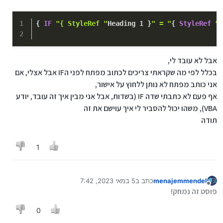
{ 
IF
"{ StyleRef "
Heading 
1
 }
" = "
{ 
StyleRef
"H
אבל לא עובד לי,
בכלל לפי מה שקראתי צריכים לכתוב מפתח לפני הIF אבל אצלי, אם
אני כותב מפתח לא נותן ללחוץ על אישור,
אף פעם לא כתבתי שדה IF (בשדות, אבל אני מבין איך זה עובד, יודע
VBA), משהו יכול להסביר לי איך עוישם את זה
תודה
1
menajemmendel
כתב ב
5 במאי 2023, 7:42
נערך לאחרונה על ידי
מנותק
פוסט זה נמחק!
0