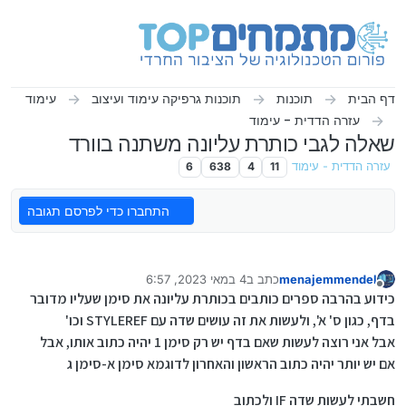
ילוג לתוכן
דף הבית
תוכנות
תוכנות גרפיקה עימוד ועיצוב
עימוד
עזרה הדדית - עימוד
שאלה לגבי כותרת עליונה משתנה בוורד
עזרה הדדית - עימוד
11
4
638
6
התחברו כדי לפרסם תגובה
menajemmendel
כתב ב
4 במאי 2023, 6:57
נערך לאחרונה על ידי
מנותק
כידוע בהרבה ספרים כותבים בכותרת עליונה את סימן שעליו מדובר
בדף, כגון ס' א', ולעשות את זה עושים שדה עם STYLEREF וכו'
אבל אני רוצה לעשות שאם בדף יש רק סימן 1 יהיה כתוב אותו, אבל
אם יש יותר יהיה כתוב הראשון והאחרון לדוגמא סימן א-סימן ג
חשבתי לעשות שדה IF ולכתוב