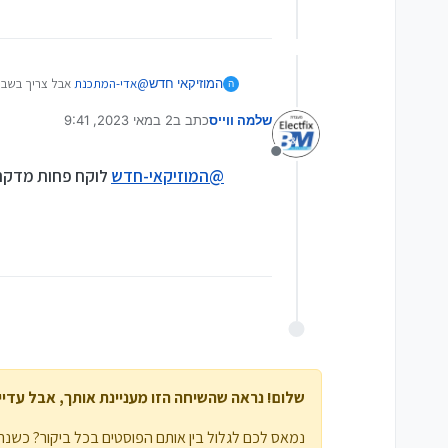
חברתית כולל האשטגים (למי מכם
הטקסטים והתמונות (ויזו'אל).
Designer יכלול פיצ'רי
שימוש ב-AI בצורה אוטומטית.
הכלים שבצידו הימני של הדפדפן 
קישור לmicrosoft desigenr
המוזיקאי חדש
@
אדי-המתכנת
אבל צריך בשביל
ה
מקור
שלמה ווייס
כתב ב
2 במאי 2023, 9:41
נערך לאחרונה על ידי
מנותק
@
המוזיקאי-חדש
לוקח פחות מדקה ל
שלום! נראה שהשיחה הזו מעניינת אותך, אבל עדיין 
נמאס לכם לגלול בין אותם הפוסטים בכל ביקור? כשנרש