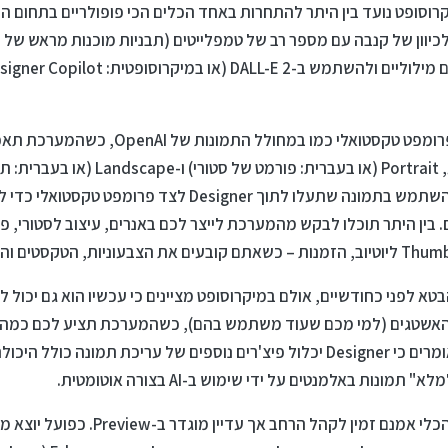
Microsoft Design של מיקרוסופט נועד בין היתר להתחרות באחד הכלים הכי פופולריים בתחו
ת לכיוון של קנבה עם מספר רב של טמפלייטים (תבניות מוכנות מראש של ע
את העיצוב תוכלו להתחיל בעזרת פרומפט טקסטואלי כמ
התוצר לשלושה גדלים שונים: ריבוע, Portrait (או בעברית: 
כשצילמתם לרוחב). בנוסף תוכלו להשתמש בתמונה שתעלו לתוך Designer 
 בין היתר תוכלו לבקש מהמערכת לייצר לכם באנרים, עיצוב לסטורי, פ
א לפני כחודשיים, אולם במיקרוסופט מציינים כי עכשיו הוא גם יכול ל
 האשטגים (למי מכם שעוד משתמש בהם), כשהמערכת תציע לכם כמה 
תוכלו לבחור. בנוסף, במיקרוסופט אומרים כי Designer יכלול פיצ'רים נוספים של עריכת 
ות באלמנטים על ידי שימוש ב-AI בצורה אוטומטית.