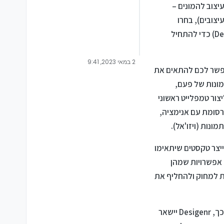
ם העיצוב להמונים –
יצובים), בחרו
במיקרוסופט להסתמך על פרומפטים מילוליים ולהשתמש ב-DALL-E 2 (או במיקרוסופטית: Designer Copilot) כדי להתחיל
2 במאי 2023, 9:41
ו במחולל התמונות של OpenAI, כשהמערכת תאפשר לכם להתאים את
פורמט של סטורי) ו-Landscape (או בעברית: תמונות של פעם,
לצד פרומפט טקסטואלי כדי ליצור טמפלייט ראשוני
רסומת עם אנימציה,
ייצר טקסטים שיתאימו
אפשרויות שמהן
תמונה כולל היכולת למחוק ולהחליף את
מיקרוסופט מבהירה כי נכון לעכשיו הכלי אמנם זמין לקהל הרחב אך עדיין מוגדר ב-Preview. כפועל יוצא מכך, Desigenr יישאר