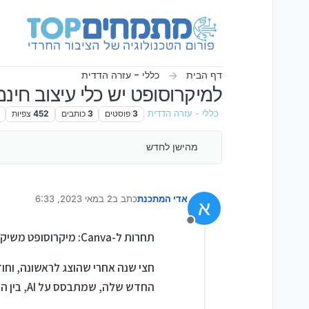
ילוג לתוכן
דף הבית
כללי - עזרה הדדית
למיקרוסופט יש כלי עיצוב חינמי מבוסס AI ועכשיו 
כללי - עזרה הדדית
3
פוסטים
3
כותבים
452
צפיות
מהישן לחדש
אדי המתכנת
כתב ב
2 במאי 2023, 6:33
א
נערך לאחרונה על ידי
מנותק
תחרות ל-Canva: מיקרוסופט משיקה את Designer לקהל הרחב. זה מה שתוכלו לעשות איתו:
החדש שלה, שמתבסס על AI, בין היתר DALL-E 2, כדי להציע אלטנטיבה לאפליקציות דוגמת Canva.