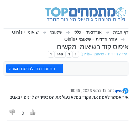
ילוג לתוכן
דף הבית
אנדרואיד - כללי
שיאומי
שיאומי +Qin1s
עזרה הדדית - שיאומי +Qin1s
איפוס קוד בשיאומי מקשים
עזרה הדדית - שיאומי +Qin1s
1
1
146
1
התחברו כדי לפרסם תגובה
qwq
כתב ב
1 במאי 2023, 19:45
Q
נערך לאחרונה על ידי
מנותק
איך אפשר לאפס את הקוד בפלא נעול את המכשיר יש לי ניפוי באגים
0