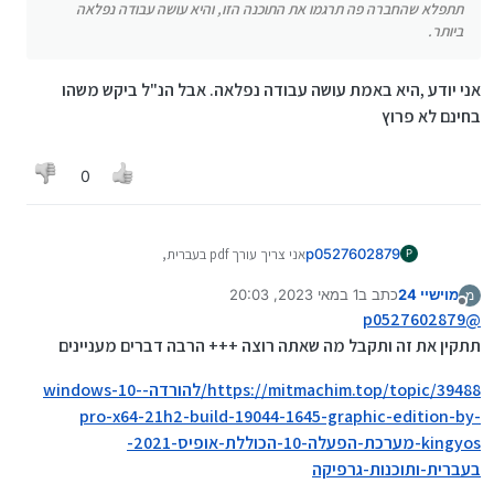
תתפלא שהחברה פה תרגמו את התוכנה הזו, והיא עושה עבודה נפלאה
ביותר.
אני יודע ,היא באמת עושה עבודה נפלאה. אבל הנ"ל ביקש משהו
בחינם לא פרוץ
0
p0527602879
אני צריך עורך pdf בעברית,
P
לאדובי יש תוכנה בחינם בעברית?
מוישיי 24
כתב ב
1 במאי 2023, 20:03
מ
נערך לאחרונה על ידי
מנותק
p0527602879
@
תתקין את זה ותקבל מה שאתה רוצה +++ הרבה דברים מעניינים
https://mitmachim.top/topic/39488/להורדה-windows-10-
pro-x64-21h2-build-19044-1645-graphic-edition-by-
kingyos-מערכת-הפעלה-10-הכוללת-אופיס-2021-
בעברית-ותוכנות-גרפיקה