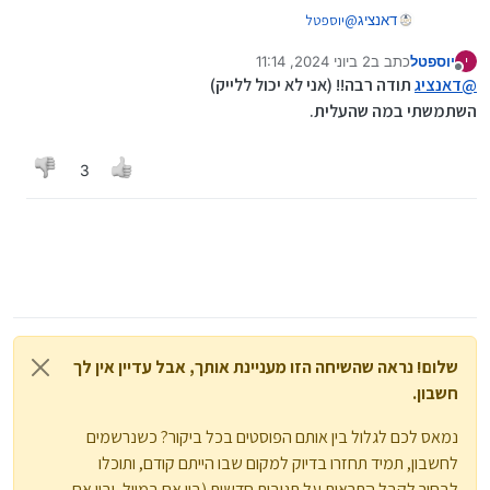
@
יוספטל
דאנציג
להבא תפתח נושא חדש...
יוספטל
כתב ב
2 ביוני 2024, 11:14
י
@
דאנציג
כתב ב
pdf בעברית
:
נערך לאחרונה על ידי
מנותק
@
דאנציג
תודה רבה!! (אני לא יכול ללייק)
השתמשתי במה שהעלית.
יש לך
כאן
גרסה 15 עם תרגום לעברית
3
בכל מקרה לשאלתך, תחפש בהתחל את התוכנה ABBYY
שהתווספה לך, או תלחץ מקש ימני על הקובץ PDF שאתה
רוצה לערוך, ותפתח באמצעות ABBYY שהתווסף לך.
שלום! נראה שהשיחה הזו מעניינת אותך, אבל עדיין אין לך
חשבון.
נמאס לכם לגלול בין אותם הפוסטים בכל ביקור? כשנרשמים
לחשבון, תמיד תחזרו בדיוק למקום שבו הייתם קודם, ותוכלו
לבחור לקבל התראות על תגובות חדשות (בין אם במייל, ובין אם