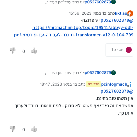
p0527602879
אני צריך עורך pdf בעברית,
P
לאדובי יש תוכנה בחינם בעברית?
kkt ao
כתב ב
1 במאי 2023, 15:56
K
נערך לאחרונה על ידי
מנותק
@
p0527602879
יש פרוצה-
https://mitmachim.top/topic/19541/abbyy-pdf-
transformer-v12-0-104-799-תוכנה-לעבודה-עם-פורמטי-pdf
י
תגובה 1
0
p0527602879
אני צריך עורך pdf בעברית,
P
לאדובי יש תוכנה בחינם בעברית?
pcinfogmach
כתב ב
1 במאי 2023, 18:47
מדריכים
נערך לאחרונה על ידי
מנותק
p0527602879
@
אין משהו טוב בחינם.
אפשר אם זה פי די אף פשוט ולא סרוק - לפתוח אותו בוורד ולערוך
אותו כך.
0