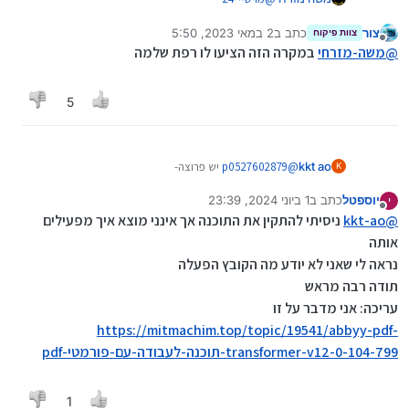
"בשביל כוס חלב לא קונים פרה"...
צור
כתב ב
2 במאי 2023, 5:50
צוות פיקוח
נערך לאחרונה על ידי
מנותק
@
משה-מזרחי
במקרה הזה הציעו לו רפת שלמה
5
kkt ao
@
p0527602879
יש פרוצה-
K
https://mitmachim.top/topic/19541/abbyy-pdf-
יוספטל
כתב ב
1 ביוני 2024, 23:39
י
transformer-v12-0-104-799-תוכנה-לעבודה-עם-פורמטי-
נערך לאחרונה על ידי יוספטל
6 בינו׳ 2024, 23:41
מנותק
@
kkt-ao
pdf
ניסיתי להתקין את התוכנה אך אינני מוצא איך מפעילים
אותה
נראה לי שאני לא יודע מה הקובץ הפעלה
תודה רבה מראש
עריכה: אני מדבר על זו
https://mitmachim.top/topic/19541/abbyy-pdf-
transformer-v12-0-104-799-תוכנה-לעבודה-עם-פורמטי-pdf
1