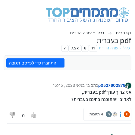
ילוג לתוכן
דף הבית
כללי - עזרה הדדית
pdf בעברית
כללי - עזרה הדדית
11
8
7.2k
7
התחברו כדי לפרסם תגובה
p0527602879
כתב ב
1 במאי 2023, 15:45
P
נערך לאחרונה על ידי
מנותק
אני צריך עורך pdf בעברית,
לאדובי יש תוכנה בחינם בעברית?
K
מ
4 תגובות
0