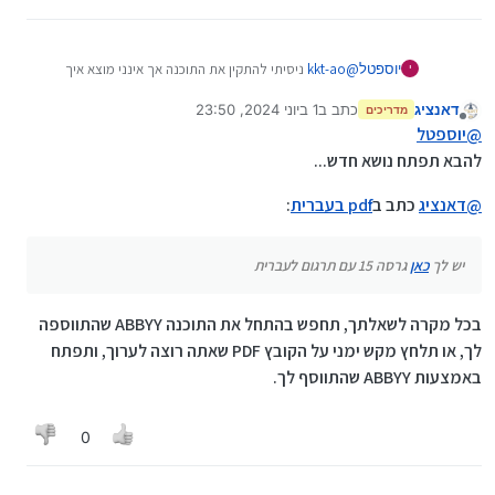
יוספטל
@
kkt-ao
ניסיתי להתקין את התוכנה אך אינני מוצא איך
י
מפעילים אותה
דאנציג
כתב ב
1 ביוני 2024, 23:50
נראה לי שאני לא יודע מה הקובץ הפעלה
מדריכים
נערך לאחרונה על ידי
מנותק
תודה רבה מראש
@
יוספטל
עריכה: אני מדבר על זו
להבא תפתח נושא חדש...
https://mitmachim.top/topic/19541/abbyy-pdf-
transformer-v12-0-104-799-תוכנה-לעבודה-עם-פורמטי-
@
דאנציג
כתב ב
pdf בעברית
:
pdf
יש לך
כאן
גרסה 15 עם תרגום לעברית
בכל מקרה לשאלתך, תחפש בהתחל את התוכנה ABBYY שהתווספה
לך, או תלחץ מקש ימני על הקובץ PDF שאתה רוצה לערוך, ותפתח
באמצעות ABBYY שהתווסף לך.
0