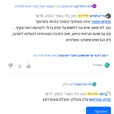
@
צדיק-תמים
כתב ב
הצעת ייעול | אתר חדש להורדת
איש נחמד
א
סרטוני יוטיוב למשתמשי נטפרי
:
צדיק תמים
כתב ב
17 באפר׳ 2023, 18:16
מדריכים
נערך לאחרונה על ידי צדיק תמים
מנותק
@
לא-מתייאש
תסביר איזה רווח הוא מפסיד מכך
@
איש-נחמד
איזה מוניטין? מספר צפיות בסרטון?
שאני מוריד?
נונו. לא חושב שיש מה לחשוש על ספק גדול-למניעת רווח-עקיף...
המוניטין שהוא מרוויח מצופים בנטפרי יכול להביא לו
השיקול היחיד שאולי יש זה מניעת רווח מגוגל על
מה גם שהוא מרוויח מיתוג, שזה הסיבה האמיתית להעלות ליוטיוב,
תועלת ממודעות שלקוחות מסינונים אחרים רואים
הפרסומות, שאתה זה בין כה אין ממשתמשי נטפרי
ולא הגרושים שיוטיוב משלמים
שהרי נטפרי חוסמים את הפרסומות ביוטיוב
רוצה לזכור קריאת שמע בזמן? לחץ כאן!
||
אתר שכולו מדריכים
תגובה 1
2
שלום כולם,
לא-מתייאש
גיפה
כתב ב
17 באפר׳ 2023, 18:17
בניתי אתר להורדת סרטונים מיוטיוב : , אל תשאלו למה
מדריכים
נערך לאחרונה על ידי גיפה
מנותק
קראתי לו "תמר", אני גם לא יודע, רק שזה קצת דומה
@
לא-מתייאש
עלה והצלח, מוצלח ונעים לעין.
ל"המרת" סרטונים.
בברכה
Spoiler
תהנו