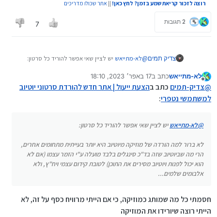
רוצה לזכור קריאת שמע בזמן? לחץ כאן!
||
אתר שכולו מדריכים
2 תגובות
7
צדיק תמים
@
לא-מתייאש
יש לציין שאי אפשר להוריד כל סרטון:
לא-מתייאש
כתב ב
17 באפר׳ 2023, 18:10
נערך לאחרונה על ידי לא-מתייאש
מנותק
@
צדיק-תמים
כתב ב
הצעת ייעול | אתר חדש להורדת סרטוני יוטיוב
למשתמשי נטפרי
:
@
לא-מתייאש
יש לציין שאי אפשר להוריד כל סרטון:
לא ברור למה הורדה של מוזיקה מיוטיוב היא יותר בעייתית מתחומים אחרים,
לא ברור למה הורדה של מוזיקה מיוטיוב היא יותר בעייתית
הרי מה שביוטיוב שזה בד"כ סינגלים בלבד מועלה ע"י הזמר עצמו (אם לא
מכל סרטון אחר, הרי מה שביוטיוב שזה בד"כ סינגלים
בלבד מועלה ע"י הזמר עצמו (אם לא הוא יכול לפנות
הוא יכול לפנות ויוטיוב מסירים את התוכן) לטובת קידום עצמי ויח"ץ, ולא
ויוטיוב מסירים את התוכן) לטובת קידום עצמי ויח"ץ, ולא
אלבומים שלמים...
אלבומים שלמים...
חסמתי כל מה שמותג כמוזיקה, כי אם הייתי מרוויח כסף על זה, לא
הייתי רוצה שיורידו את המוזיקה