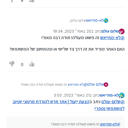
8
שלום כולם,
לא-מתייאש
שלום עולם
כתב ב
20 באפר׳ 2023, 19:34
ש
בניתי אתר להורדת סרטונים מיוטיוב : , אל תשאלו למה
נערך לאחרונה על ידי
מנותק
@
לא-מתייאש
זה פשוט מעולה! תודה רבה מאוד!
קראתי לו "תמר", אני גם לא יודע, רק שזה קצת דומה
ל"המרת" סרטונים.
בברכה
האם האתר מוריד את זה דרך צד שלישי או מהמחשב של המשתמש?
תהנו
0
@
לא-מתייאש
זה פשוט מעולה! תודה רבה מאוד!
שלום עולם
ש
לא-מתייאש
כתב ב
21 באפר׳ 2023, 3:03
האם האתר מוריד את זה דרך צד שלישי או מהמחשב של
נערך לאחרונה על ידי
מנותק
המשתמש?
@
שלום-עולם
כתב ב
הצעת ייעול | אתר חדש להורדת סרטוני יוטיוב
למשתמשי נטפרי
:
@
לא-מתייאש
זה פשוט מעולה! תודה רבה מאוד!