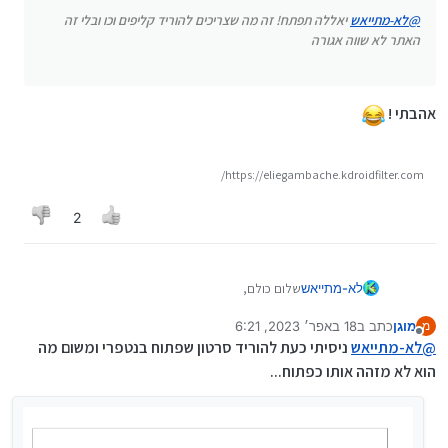
@
לא-מתייאש
יאללה תפתח! זה מה שצריכים להוריד קליפים וכו ובלי זה
האתר לא שווה אגורה
אהבתי !
https://eliegambache.kdroidfilter.com/
2
שלום כולם,
לא-מתייאש
מוגן
כתב ב
18 באפר׳ 2023, 6:21
מ
בניתי אתר להורדת סרטונים מיוטיוב : , אל תשאלו למה
נערך לאחרונה על ידי
מנותק
@
לא-מתייאש
קראתי לו "תמר", אני גם לא יודע, רק שזה קצת דומה
ניסיתי כעת להוריד סרטון שפתוח בנטפרי ומשום מה
ל"המרת" סרטונים.
בברכה
הוא לא מזהה אותו כפתוח...
תהנו