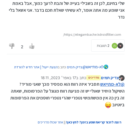
שלי בחינם, לכן זה בשבילי בעייה של והבת לרעך כמוך, אבל באמת
אני שומע מה אתה אומר, לא עשיתי שאלת חכם בדבר. אני אשאל בלי
נדר
https://eliegambache.kdroidfilter.com/
ה
2 תגובות
2
@
צדיק-תמים
כתב ב
הצעת ייעול | אתר חדש להורדת
לא-מתייאש
סרטוני יוטיוב למשתמשי נטפרי
:
צדיק תמים
כתב ב
17 באפר׳ 2023, 18:11
מדריכים
נערך לאחרונה על ידי צדיק תמים
מנותק
@
לא-מתייאש
יש לציין שאי אפשר להוריד כל
@
לא-מתייאש
תסביר איזה רווח הוא מפסיד מכך שאני מוריד?
סרטון:
השיקול היחיד שאולי יש זה מניעת רווח מגוגל על הפרסומות, שאתה
חסמתי כל מה שמותג כמוזיקה, כי אם הייתי מרוויח כסף
זה בין כה אין ממשתמשי נטפרי שהרי נטפרי חוסמים את הפרסומות
על זה, לא הייתי רוצה שיורידו את המוזיקה
שלי בחינם, לכן זה בשבילי בעייה של והבת לרעך כמוך,
ביוטיוב
אבל באמת אני שומע מה אתה אומר, לא עשיתי שאלת
חכם בדבר. אני אשאל בלי נדר
רוצה לזכור קריאת שמע בזמן? לחץ כאן!
||
אתר שכולו מדריכים