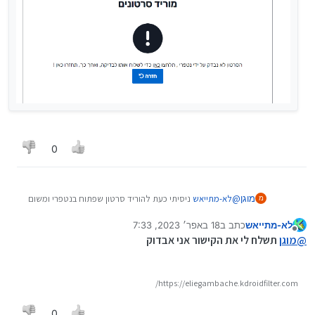
0
מוגן
@
לא-מתייאש
ניסיתי כעת להוריד סרטון שפתוח בנטפרי ומשום
מ
מה הוא לא מזהה אותו כפתוח...
לא-מתייאש
כתב ב
18 באפר׳ 2023, 7:33
נערך לאחרונה על ידי
מנותק
@
מוגן
תשלח לי את הקישור אני אבדוק
https://eliegambache.kdroidfilter.com/
0