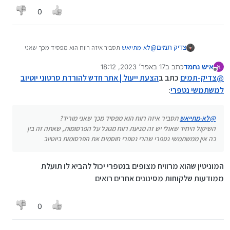
לא ברור למה הורדה של מוזיקה מיוטיוב היא יותר
0
בעייתית מתחומים אחרים, הרי מה שביוטיוב שזה
בד"כ סינגלים בלבד מועלה ע"י הזמר עצמו (אם
לא הוא יכול לפנות ויוטיוב מסירים את התוכן)
צדיק תמים
@
לא-מתייאש
תסביר איזה רווח הוא מפסיד מכך שאני
לטובת קידום עצמי ויח"ץ, ולא אלבומים שלמים...
מוריד?
איש נחמד
כתב ב
17 באפר׳ 2023, 18:12
א
השיקול היחיד שאולי יש זה מניעת רווח מגוגל על
נערך לאחרונה על ידי
מנותק
@
צדיק-תמים
כתב ב
הצעת ייעול | אתר חדש להורדת סרטוני יוטיוב
הפרסומות, שאתה זה בין כה אין ממשתמשי נטפרי שהרי
נטפרי חוסמים את הפרסומות ביוטיוב
למשתמשי נטפרי
:
@
לא-מתייאש
תסביר איזה רווח הוא מפסיד מכך שאני מוריד?
השיקול היחיד שאולי יש זה מניעת רווח מגוגל על הפרסומות, שאתה זה בין
כה אין ממשתמשי נטפרי שהרי נטפרי חוסמים את הפרסומות ביוטיוב
המוניטין שהוא מרוויח מצופים בנטפרי יכול להביא לו תועלת
ממודעות שלקוחות מסינונים אחרים רואים
0