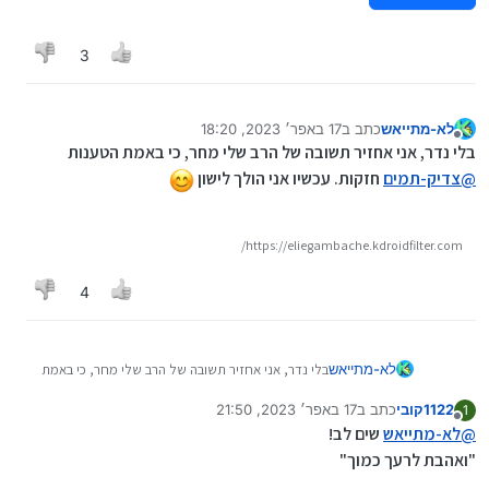
3
לא-מתייאש
כתב ב
17 באפר׳ 2023, 18:20
נערך לאחרונה על ידי לא-מתייאש
מנותק
בלי נדר, אני אחזיר תשובה של הרב שלי מחר, כי באמת הטענות
@
צדיק-תמים
חזקות. עכשיו אני הולך לישון
https://eliegambache.kdroidfilter.com/
4
לא-מתייאש
בלי נדר, אני אחזיר תשובה של הרב שלי מחר, כי באמת
הטענות
@
צדיק-תמים
חזקות. עכשיו אני הולך לישון
1122קובי
כתב ב
17 באפר׳ 2023, 21:50
1
נערך לאחרונה על ידי
מנותק
@
לא-מתייאש
שים לב!
"ואהבת לרעך כמוך"