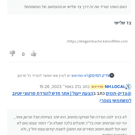
האם האתר מוריד את זה דרך צד שלישי או מהמחשב של המשתמש?
צד שלישי
https://eliegambache.kdroidfilter.com/
0
צדיק תמים
@
לא-מתייאש
יש לציין שאי אפשר להוריד כל סרטון:
NH.LOCAL
כתב ב
21 באפר׳ 2023, 15:26
מדריכים
נערך לאחרונה על ידי
מנותק
@
צדיק-תמים
כתב ב
הצעת ייעול | אתר חדש להורדת סרטוני יוטיוב
למשתמשי נטפרי
:
לא ברור למה הורדה של מוזיקה מיוטיוב היא יותר בעייתית מכל סרטון אחר,
הרי מה שביוטיוב שזה בד"כ סינגלים בלבד מועלה ע"י הזמר עצמו (אם לא
הוא יכול לפנות ויוטיוב מסירים את התוכן) לטובת קידום עצמי ויח"ץ, ולא
לא ברור למה הורדה של מוזיקה מיוטיוב היא יותר בעייתית
מכל סרטון אחר, הרי מה שביוטיוב שזה בד"כ סינגלים