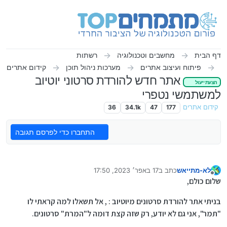
ילוג לתוכן
דף הבית
מחשבים וטכנולוגיה
רשתות
פיתוח ועיצוב אתרים
מערכות ניהול תוכן
קידום אתרים
אתר חדש להורדת סרטוני יוטיוב
הצעת ייעול
למשתמשי נטפרי
קידום אתרים
177
47
34.1k
36
התחברו כדי לפרסם תגובה
לא-מתייאש
כתב ב
17 באפר׳ 2023, 17:50
נערך לאחרונה על ידי לא-מתייאש
מנותק
שלום כולם,
בניתי אתר להורדת סרטונים מיוטיוב : , אל תשאלו למה קראתי לו
"תמר", אני גם לא יודע, רק שזה קצת דומה ל"המרת" סרטונים.