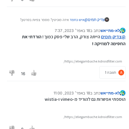
צדיק תמים
@
איש-נחמד
איזה מוניטין? מספר צפיות בסרטון?
נונו. לא חושב שיש מה לחשוש על ספק גדול-למניעת
לא-מתייאש
כתב ב
18 באפר׳ 2023, 7:37
רווח-עקיף...
נערך לאחרונה על ידי
מנותק
מה גם שהוא מרוויח מיתוג, שזה הסיבה האמיתית
@
צדיק-תמים
הייתה צודק, הרב שלי פסק כמוך !
הורדתי את
להעלות ליוטיוב, ולא הגרושים שיוטיוב משלמים
החסימה למוזיקה !
https://eliegambache.kdroidfilter.com/
A
תגובה 1
16
לא-מתייאש
כתב ב
18 באפר׳ 2023, 11:00
נערך לאחרונה על ידי
מנותק
הוספתי אפשרות גם להוריד מ-vimeo ו-wistia
https://eliegambache.kdroidfilter.com/