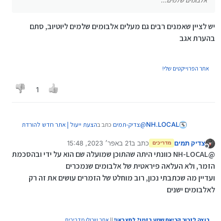
אלבומים שלמים...
בלבד מועלה ע"י הזמר עצמו (אם לא הוא יכול לפנות
ויוטיוב מסירים את התוכן) לטובת קידום עצמי ויח"ץ, ולא
יש לציין שאמנים רבים גם מעלים אלבומים שלמים ליוטיוב, סתם
אלבומים שלמים...
בהערת אגב
אתר הפרוייקטים שלי!
1
@
צדיק-תמים
כתב ב
הצעת ייעול | אתר חדש להורדת
NH.LOCAL
סרטוני יוטיוב למשתמשי נטפרי
:
צדיק תמים
כתב ב
21 באפר׳ 2023, 15:48
מדריכים
נערך לאחרונה על ידי צדיק תמים
מנותק
לא ברור למה הורדה של מוזיקה מיוטיוב היא יותר
@NH-LOCAL כוונתי היתה שהתוכן שמועלה שם הוא על ידי ובהסכמת
בעייתית מכל סרטון אחר, הרי מה שביוטיוב שזה
הזמר, ולא העלאה פיראטית של אלבומים שנמכרים
יש לציין שאמנים רבים גם מעלים אלבומים שלמים
בד"כ סינגלים בלבד מועלה ע"י הזמר עצמו (אם
ועדיין מה שכתבתי נכון, רוב מוחלט של הזמרים עושים את זה רק
ליוטיוב, סתם בהערת אגב
לא הוא יכול לפנות ויוטיוב מסירים את התוכן)
לאלבומים ישנים
לטובת קידום עצמי ויח"ץ, ולא אלבומים שלמים...
רוצה לזכור קריאת שמע בזמן? לחץ כאן!
||
אתר שכולו מדריכים