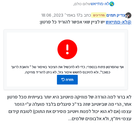
שלום כולם,
לא-מתייאש
צדיק תמים
כתב ב
17 באפר׳ 2023, 18:06
בניתי אתר להורדת סרטונים מיוטיוב : , אל תשאלו למה
מדריכים
נערך לאחרונה על ידי צדיק תמים
מנותק
קראתי לו "תמר", אני גם לא יודע, רק שזה קצת דומה
@
לא-מתייאש
יש לציין שאי אפשר להוריד כל סרטון:
ל"המרת" סרטונים.
בברכה
תהנו
לא ברור למה הורדה של מוזיקה מיוטיוב היא יותר בעייתית מכל סרטון
אחר, הרי מה שביוטיוב שזה בד"כ סינגלים בלבד מועלה ע"י הזמר
עצמו (אם לא הוא יכול לפנות ויוטיוב מסירים את התוכן) לטובת קידום
עצמי ויח"ץ, ולא אלבומים שלמים...