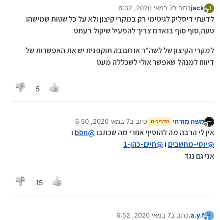
jack
כתב ב
7 במאי 2020, 6:32
J
נערך לאחרונה על ידי
מנותק
לדעתי דיסליק לגיטימי רק במקרי קיצון ולא על כל שטות שמישהו
טעה,סוף סוף בנאדם צריך להפעיל שיקול דעתט
למקרי הקיצון של לשה"ר או תגובה תוקפנית יש את האפשרות של
דיווח למנהל שאפשר אולי לשכללה מעט
5
משה מזרחי
כתב ב
7 במאי 2020, 6:50
מדריכים
נערך לאחרונה על ידי משה מזרחי
5 ביולי 2020, 6:51
מנותק
אין לי הרבה מה להוסיף אחרי מה שכתבו
@
bbn
ו
@
יוסי-מחשבים
ו
@
חיים-כהן-1
אני גם נגד
15
a.y.f.
כתב ב
7 במאי 2020, 6:52
נערך לאחרונה על ידי