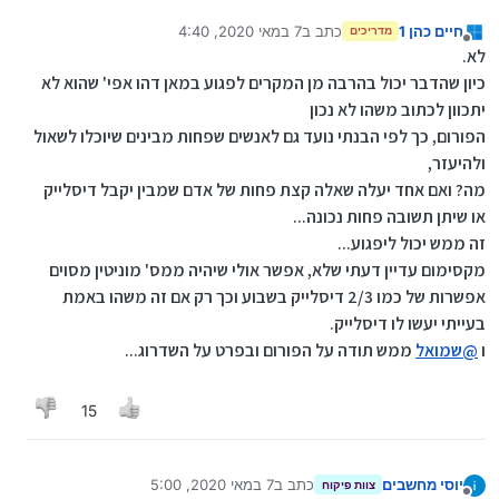
חיים כהן 1
כתב ב
7 במאי 2020, 4:40
מדריכים
נערך לאחרונה על ידי חיים כהן 1
5 ביולי 2020, 14:41
מנותק
לא.
כיון שהדבר יכול בהרבה מן המקרים לפגוע במאן דהו אפי' שהוא לא
יתכוון לכתוב משהו לא נכון
הפורום, כך לפי הבנתי נועד גם לאנשים שפחות מבינים שיוכלו לשאול
ולהיעזר,
מה? ואם אחד יעלה שאלה קצת פחות של אדם שמבין יקבל דיסלייק
או שיתן תשובה פחות נכונה...
זה ממש יכול ליפגוע...
מקסימום עדיין דעתי שלא, אפשר אולי שיהיה ממס' מוניטין מסוים
אפשרות של כמו 2/3 דיסלייק בשבוע וכך רק אם זה משהו באמת
בעייתי יעשו לו דיסלייק.
ו
@
שמואל
ממש תודה על הפורום ובפרט על השדרוג...
15
יוסי מחשבים
כתב ב
7 במאי 2020, 5:00
צוות פיקוח
נערך לאחרונה על ידי יוסי מחשבים
5 ביולי 2020, 5:01