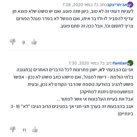
אביתריעקב
כתב ב
7 במאי 2020, 7:28
א
נערך לאחרונה על ידי
מנותק
לעניות דעתי זה לא טוב, כיוון שזה פוגע. ואם יש משהו שלא מוצא חן
עדיף להסביר לו ולדבר איתו, ואם ממשל לא בסדר מנהל הפורום
צריך לחסום וכו', אבל ככה זה סתם פוגע.
9
fantian
כתב ב
7 במאי 2020, 7:30
נערך לאחרונה על ידי fantian
5 ביולי 2020, 7:37
מנותק
אני גם הצבעתי
לא
, ישנן פתרונות לכל הדברים האחרים (בתגובה
בלתי הולמת - דיווח למנהל, ואם מישהו כתב משהו לא נכון - אפשר
פשוט להגיב בהודעה נוספת שהדבר הקודם לא נכון, ובעית
המשועממים ניתנת למחיקה)
אבל את בעיית העלבונות אי אשר לפתור...
אגב בהצבעות זה בערך חצי חצי אך במגיבים הרוב הגיבו "לא" (9 -3
בינתיים)
11