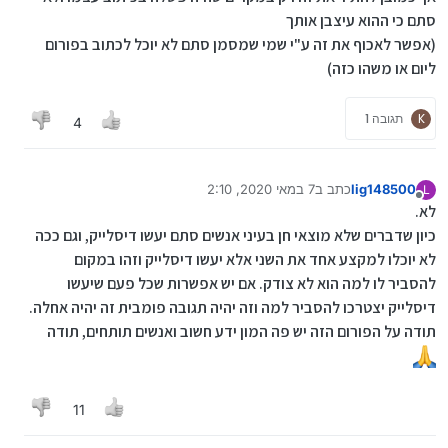
סתם כי ההוא עיצבן אותך
(אפשר לאכוף את זה ע"י שמי שמסמן סתם לא יוכל לכתוב בפורום
ליום או משהו כזה)
K
תגובה 1
4
lig148500
כתב ב
7 במאי 2020, 2:10
L
נערך לאחרונה על ידי
מנותק
לא.
כיון שדברים שלא מוצאי חן בעיני אנשים סתם יעשו דיסלייק, וגם ככה
לא יוכלו למקצע אחד את השני אלא יעשו דיסלייק וזהו במקום
להסביר לו למה הוא לא צודק. אם יש אפשרות שכל פעם שיעשו
דיסלייק יצטרכו להסביר למה וזה יהיה תגובה פומבית זה יהיה אחלה.
תודה על הפורום הזה יש פה המון ידע חשוב ואנשים תותחים, תודה
11