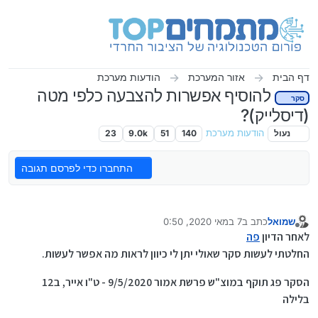
ילוג לתוכן
דף הבית
אזור המערכת
הודעות מערכת
להוסיף אפשרות להצבעה כלפי מטה
סקר
(דיסלייק)?
נעול
הודעות מערכת
140
51
9.0k
23
התחברו כדי לפרסם תגובה
שמואל
כתב ב
7 במאי 2020, 0:50
נערך לאחרונה על ידי שמואל
5 ביולי 2020, 7:19
מנותק
לאחר הדיון
פה
החלטתי לעשות סקר שאולי יתן לי כיוון לראות מה אפשר לעשות.
הסקר פג תוקף במוצ"ש פרשת אמור 9/5/2020 - ט"ו אייר, ב12
בלילה