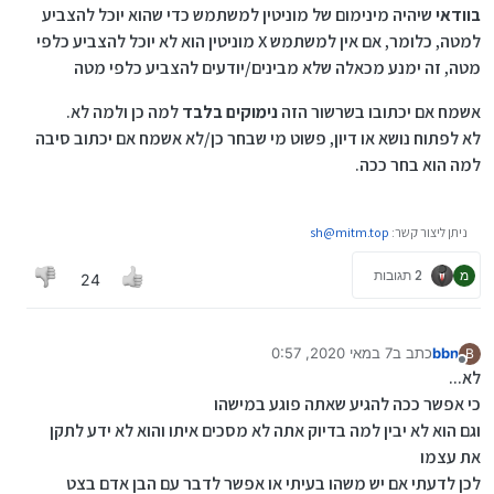
בוודאי
שיהיה מינימום של מוניטין למשתמש כדי שהוא יוכל להצביע
למטה, כלומר, אם אין למשתמש X מוניטין הוא לא יוכל להצביע כלפי
מטה, זה ימנע מכאלה שלא מבינים/יודעים להצביע כלפי מטה
אשמח אם יכתובו בשרשור הזה
נימוקים בלבד
למה כן ולמה לא.
לא לפתוח נושא או דיון, פשוט מי שבחר כן/לא אשמח אם יכתוב סיבה
למה הוא בחר ככה.
ניתן ליצור קשר:
sh@mitm.top
מ
2 תגובות
24
bbn
כתב ב
7 במאי 2020, 0:57
B
נערך לאחרונה על ידי bbn
5 ביולי 2020, 0:59
מנותק
לא...
כי אפשר ככה להגיע שאתה פוגע במישהו
וגם הוא לא יבין למה בדיוק אתה לא מסכים איתו והוא לא ידע לתקן
את עצמו
לכן לדעתי אם יש משהו בעיתי או אפשר לדבר עם הבן אדם בצט