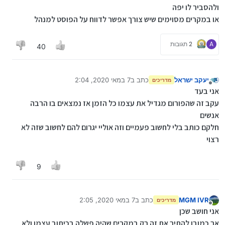
ולהסביר לו יפה
או במקרים מסוימים שיש צורך אפשר לדווח על הפוסט למנהל
A
2 תגובות
40
יעקב ישראל
כתב ב
7 במאי 2020, 2:04
מדריכים
נערך לאחרונה על ידי
מנותק
אני בעד
עקב זה שהפורום מגדיל את עצמו כל הזמן אז נמצאים בו הרבה
אנשים
חלקם כותב בלי לחשוב פעמיים וזה אוליי יגרום להם לחשוב שזה לא
רצוי
9
MGM IVR
כתב ב
7 במאי 2020, 2:05
מדריכים
נערך לאחרונה על ידי
מנותק
אני חושב שכן
אך כמובן להתיר את זה רק במקרים שהיה פשלה בכיתוב עצמו ולא