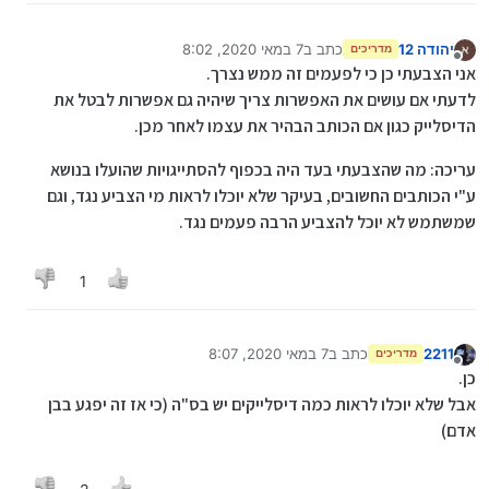
יהודה 12
כתב ב
7 במאי 2020, 8:02
מדריכים
נערך לאחרונה על ידי יהודה 12
5 ביולי 2020, 10:00
מנותק
אני הצבעתי כן כי לפעמים זה ממש נצרך.
לדעתי אם עושים את האפשרות צריך שיהיה גם אפשרות לבטל את
הדיסלייק כגון אם הכותב הבהיר את עצמו לאחר מכן.
עריכה: מה שהצבעתי בעד היה בכפוף להסתייגויות שהועלו בנושא
ע"י הכותבים החשובים, בעיקר שלא יוכלו לראות מי הצביע נגד, וגם
שמשתמש לא יוכל להצביע הרבה פעמים נגד.
1
2211
כתב ב
7 במאי 2020, 8:07
מדריכים
נערך לאחרונה על ידי 2211
5 ביולי 2020, 8:07
מנותק
כן.
אבל שלא יוכלו לראות כמה דיסלייקים יש בס"ה (כי אז זה יפגע בבן
אדם)