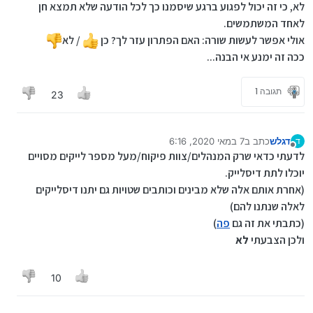
מנותק
לא, כי זה יכול לפגוע ברגע שיסמנו כך לכל הודעה שלא תמצא חן
לאחד המשתמשים.
אולי אפשר לעשות שורה: האם הפתרון עזר לך? כן
/ לא
ככה זה ימנע אי הבנה...
תגובה 1
23
דגלש
כתב ב
7 במאי 2020, 6:16
ד
נערך לאחרונה על ידי דגלש
5 ביולי 2020, 6:26
מנותק
לדעתי כדאי שרק המנהלים/צוות פיקוח/מעל מספר לייקים מסויים
יוכלו לתת דיסלייק.
(אחרת אותם אלה שלא מבינים וכותבים שטויות גם יתנו דיסלייקים
לאלה שנתנו להם)
(כתבתי את זה גם
פה
)
ולכן הצבעתי
לא
10