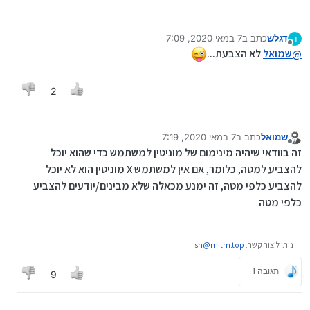
דגלש
כתב ב
7 במאי 2020, 7:09
ד
נערך לאחרונה על ידי
מנותק
@
שמואל
לא הצבעת...
2
שמואל
כתב ב
7 במאי 2020, 7:19
נערך לאחרונה על ידי
מנותק
זה בוודאי שיהיה מינימום של מוניטין למשתמש כדי שהוא יוכל
להצביע למטה, כלומר, אם אין למשתמש X מוניטין הוא לא יוכל
להצביע כלפי מטה, זה ימנע מכאלה שלא מבינים/יודעים להצביע
כלפי מטה
ניתן ליצור קשר:
sh@mitm.top
תגובה 1
9