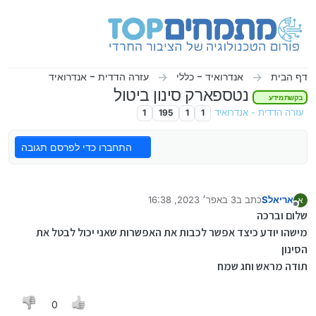
ילוג לתוכן
דף הבית
אנדרואיד - כללי
עזרה הדדית - אנדרואיד
נטספארק סינון ביטול
בקשת מידע
עזרה הדדית - אנדרואיד
1
1
195
1
התחברו כדי לפרסם תגובה
אריאלS
כתב ב
3 באפר׳ 2023, 16:38
א
נערך לאחרונה על ידי
מנותק
שלום וברכה
מישהו יודע כיצד אפשר לכבות את האפשרות שאני יכול לבטל את
הסינון
תודה מראש וחג שמח
0